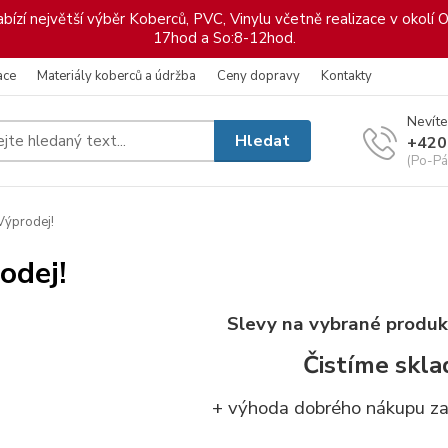
ízí největší výběr Koberců, PVC, Vinylu včetně realizace v okolí O
17hod a So:8-12hod.
ace
Materiály koberců a údržba
Ceny dopravy
Kontakty
Nevíte
Hledat
+420
(Po-Pá
ýprodej!
odej!
Slevy na vybrané produk
Čistíme skla
+ výhoda dobrého nákupu za 