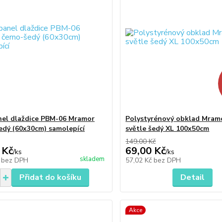
el dlaždice PBM-06 Mramor
Polystyrénový obklad Mram
edý (60x30cm) samolepící
světle šedý XL 100x50cm
149,00 Kč
 Kč
69,00 Kč
/
ks
/
ks
skladem
č
bez DPH
57,02 Kč
bez DPH
Přidat do košíku
Detail
Akce