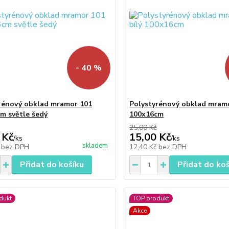
- 40 %
rénový obklad mramor 101
Polystyrénový obklad mramo
m světle šedý
100x16cm
25,00 Kč
 Kč
15,00 Kč
/
ks
/
ks
skladem
č
bez DPH
12,40 Kč
bez DPH
Přidat do košíku
Přidat do ko
dukt
TOP produkt
Akce