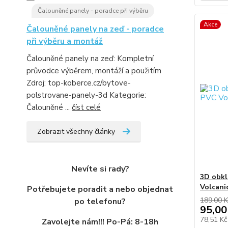
Čalouněné panely - poradce při výběru
Akce
Čalouněné panely na zeď - poradce
při výběru a montáž
Čalouněné panely na zeď: Kompletní
průvodce výběrem, montáží a použitím
Zdroj: top-koberce.cz/bytove-
polstrovane-panely-3d Kategorie:
Čalouněné ...
číst celé
Zobrazit všechny články
Nevíte si rady?
3D obkl
Volcani
Potřebujete poradit a nebo objednat
189,00 K
po telefonu?
95,00
78,51 K
Zavolejte nám!!! Po-Pá: 8-18h