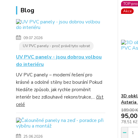
TOP pro
Blog
Akce
09.07.2026
UV PVC panely - proč právě tyto vybrat
UV PVC panely - jsou dobrou volbou
do interiéru
UV PVC panely – moderní řešení pro
krásné a odolné stěny bez bourání Pokud
hledáte způsob, jak rychle proměnit
3D obkl
interiér bez zdlouhavé rekonstrukce,...
číst
Asteria
celé
189,00 K
95,00
78,51 K
25.06.2026