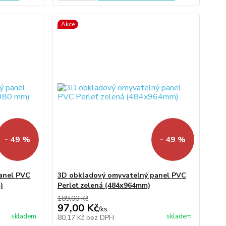
Akce
- 49 %
- 49 %
anel PVC
3D obkladový omyvatelný panel PVC
)
Perleť zelená (484x964mm)
189,00 Kč
97,00 Kč
/
ks
skladem
skladem
80,17 Kč
bez DPH