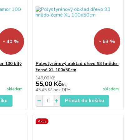
- 40 %
- 63 %
r 100 bílý
Polystyrénový obklad dřevo 93 hnědo-
černé XL 100x50cm
149,00 Kč
55,00 Kč
/
ks
skladem
skladem
45,45 Kč
bez DPH
šíku
Přidat do košíku
Akce