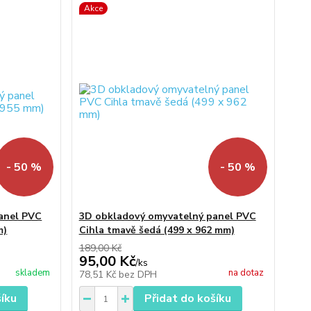
Akce
- 50 %
- 50 %
anel PVC
3D obkladový omyvatelný panel PVC
m)
Cihla tmavě šedá (499 x 962 mm)
189,00 Kč
95,00 Kč
/
ks
skladem
na dotaz
78,51 Kč
bez DPH
šíku
Přidat do košíku