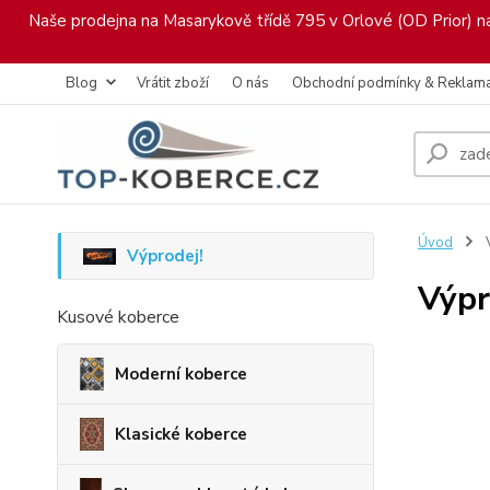
Naše prodejna na Masarykově třídě 795 v Orlové (OD Prior) nab
Blog
Vrátit zboží
O nás
Obchodní podmínky & Reklam
Úvod
V
Výprodej!
Výpr
Kusové koberce
Moderní koberce
Klasické koberce