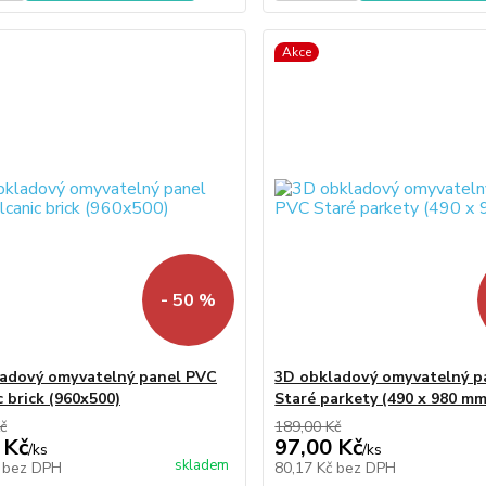
Akce
- 50 %
adový omyvatelný panel PVC
3D obkladový omyvatelný p
c brick (960x500)
Staré parkety (490 х 980 mm
č
189,00 Kč
 Kč
97,00 Kč
/
ks
/
ks
skladem
č
bez DPH
80,17 Kč
bez DPH