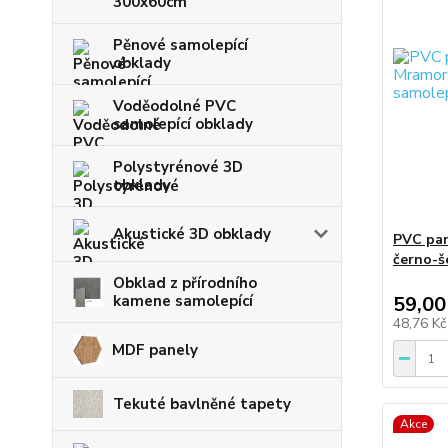
300x60cm
Pěnové samolepící
obklady
Voděodolné PVC
samolepící obklady
Polystyrénové 3D
obklady
Akustické 3D obklady
PVC pan
černo-š
Obklad z přírodního
kamene samolepící
59,00
48,76 K
MDF panely
Tekuté bavlněné tapety
Akce