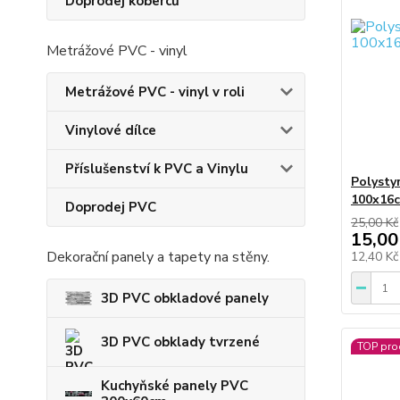
Doprodej koberců
Metrážové PVC - vinyl
Metrážové PVC - vinyl v roli
Vinylové dílce
Příslušenství k PVC a Vinylu
Polysty
100x16c
Doprodej PVC
25,00 Kč
15,00
Dekorační panely a tapety na stěny.
12,40 K
3D PVC obkladové panely
3D PVC obklady tvrzené
TOP pro
Kuchyňské panely PVC