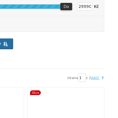
Do
Kč
y
strana
z 2
další
Akce