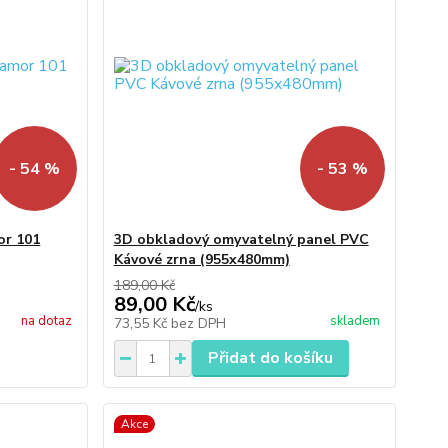
- 54 %
- 53 %
or 101
3D obkladový omyvatelný panel PVC
Kávové zrna (955x480mm)
189,00 Kč
89,00 Kč
/
ks
na dotaz
skladem
73,55 Kč
bez DPH
Přidat do košíku
Akce