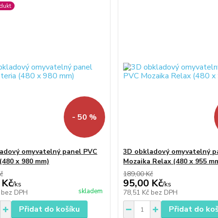
dukt
- 50 %
adový omyvatelný panel PVC
3D obkladový omyvatelný p
 (480 x 980 mm)
Mozaika Relax (480 x 955 m
č
189,00 Kč
 Kč
95,00 Kč
/
ks
/
ks
skladem
č
bez DPH
78,51 Kč
bez DPH
Přidat do košíku
Přidat do ko