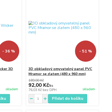
- 36 %
- 51 %
cker 3D
3D obkladový omyvatelný panel PVC
Mramor se zlatem (480 x 960 mm)
189,00 Kč
92,00 Kč
/
ks
skladem
skladem
76,03 Kč
bez DPH
šíku
Přidat do košíku