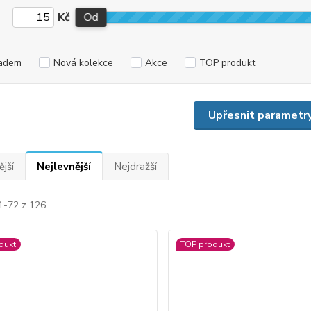
Kč
Od
adem
Nová kolekce
Akce
TOP produkt
Upřesnit parametr
jší
Nejlevnější
Nejdražší
1-72 z 126
dukt
TOP produkt