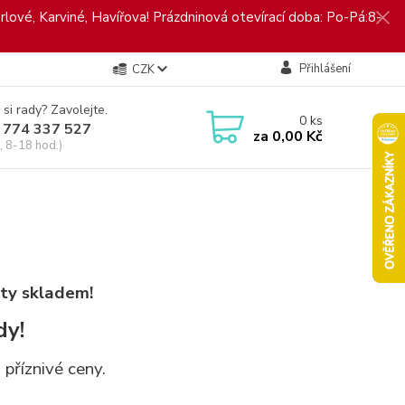
rlové, Karviné, Havířova! Prázdninová otevírací doba: Po-Pá:8-
Přihlášení
CZK
 si rady? Zavolejte.
0
ks
 774 337 527
za
0,00 Kč
, 8-18 hod.)
ty skladem!
dy!
příznivé ceny.