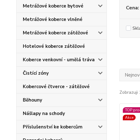
Metrážové koberce bytové
Cena:
Metrážové koberce vlněné
Skl
Metrážové koberce zátěžové
Hotelové koberce zátěžové
Koberce venkovní - umělá tráva
Čistící zóny
Nejnově
Kobercové čtverce - zátěžové
Zobrazuji 
Běhouny
TOP pro
Nášlapy na schody
Akce
Příslušenství ke kobercům