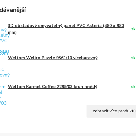
dávanější
3D obkladový omyvatelný panel PVC Asteria (480 x 980
sk
mm)
Weltom Weliro Puzzle 9361/10 vícebarevný
sk
Weltom Karmel Coffee 2299/03 kruh hnědý
sk
zobrazit více produktů