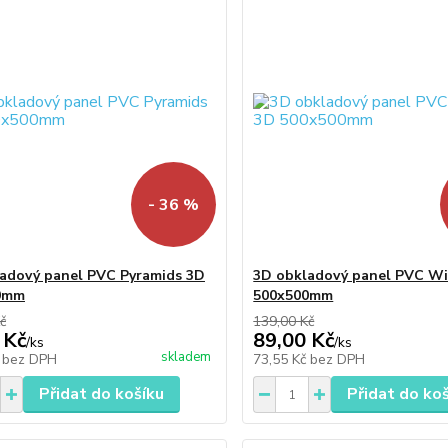
- 36 %
adový panel PVC Pyramids 3D
3D obkladový panel PVC Wi
0mm
500x500mm
č
139,00 Kč
 Kč
89,00 Kč
/
ks
/
ks
skladem
č
bez DPH
73,55 Kč
bez DPH
Přidat do košíku
Přidat do ko