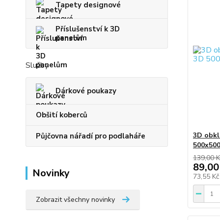
Tapety designové
Příslušenství k 3D
panelům
Služby
Dárkové poukazy
Obšití koberců
3D obkl
Půjčovna nářadí pro podlaháře
500x50
139,00 K
89,00
Novinky
73,55 K
Zobrazit všechny novinky