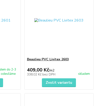
Beaulieu PVC Livitex 2603
409,00 Kč
adem do 2-3
/
m2
 odesíláme
skladem
338,02 Kč
bez DPH
Zvolit variantu