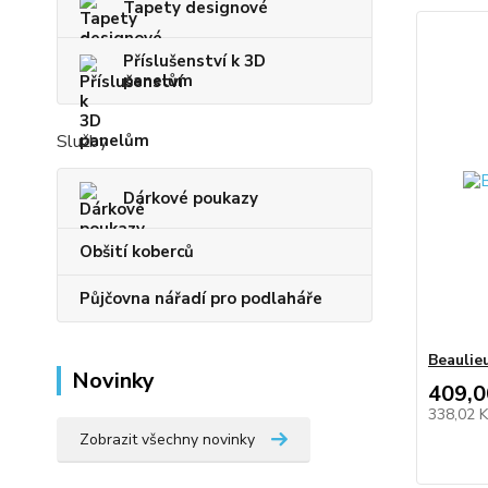
Tapety designové
Příslušenství k 3D
panelům
Služby
Dárkové poukazy
Obšití koberců
Půjčovna nářadí pro podlaháře
Beaulie
Novinky
409,0
338,02 
Zobrazit všechny novinky