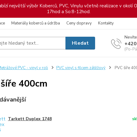
ízí největší výběr Koberců, PVC, Vinylu včetně realizace v okolí O
17hod a So:8-12hod.
ace
Materiály koberců a údržba
Ceny dopravy
Kontakty
Nevíte
Hledat
+420
(Po-Pá
etrážové PVC - vinyl v roli
PVC vinyl s filcem zátěžový
PVC šíře 4
šíře 400cm
dávanější
Tarkett Duplex 1748
sk