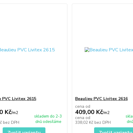
u PVC Livitex 2615
Beaulieu PVC Livitex 2616
cena od
0 Kč
409,00 Kč
/
m2
/
m2
skladem do 2-3
skl
cena od
dnů odesíláme
dnů
Kč
bez DPH
338,02 Kč
bez DPH
Zvolit variantu
Zvolit variantu