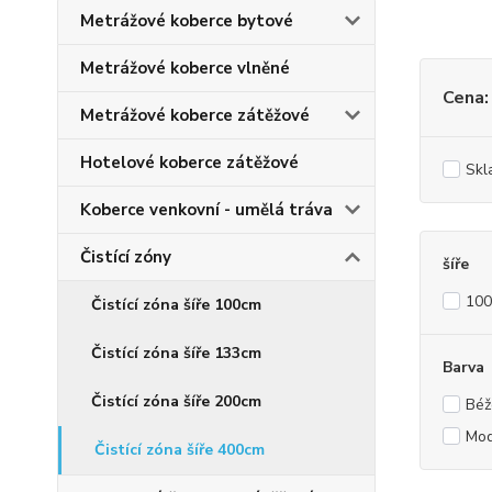
Metrážové koberce bytové
Metrážové koberce vlněné
Cena:
Metrážové koberce zátěžové
Hotelové koberce zátěžové
Skl
Koberce venkovní - umělá tráva
Čistící zóny
šíře
10
Čistící zóna šíře 100cm
Čistící zóna šíře 133cm
Barva
Čistící zóna šíře 200cm
Béž
Mod
Čistící zóna šíře 400cm