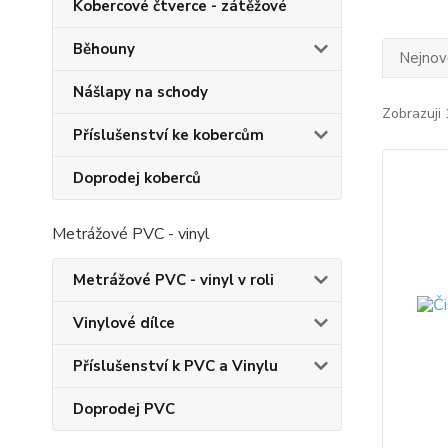
Kobercové čtverce - zátěžové
Běhouny
Nejnově
Nášlapy na schody
Zobrazuji 
Příslušenství ke kobercům
Doprodej koberců
Metrážové PVC - vinyl
Metrážové PVC - vinyl v roli
Vinylové dílce
Příslušenství k PVC a Vinylu
Doprodej PVC