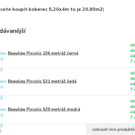
hcete koupit koberec 5,20x4m to je 20,80m2
)
dávanější
sk
do
Beaulieu Piccolo 236 metráž černá
od
7 
sk
do
Beaulieu Piccolo 531 metráž šedá
od
7 
sk
do
Beaulieu Piccolo 539 metráž modrá
od
7 
zobrazit více produktů