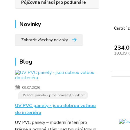
Půjčovna nářadí pro podlaháře
Novinky
Čistící
Zobrazit všechny novinky
234,0
193,39 
Blog
09.07.2026
UV PVC panely - proč právě tyto vybrat
UV PVC panely - jsou dobrou volbou
do interiéru
UV PVC panely – moderní řešení pro
krásné a odolné stěny bez bourání Pokud