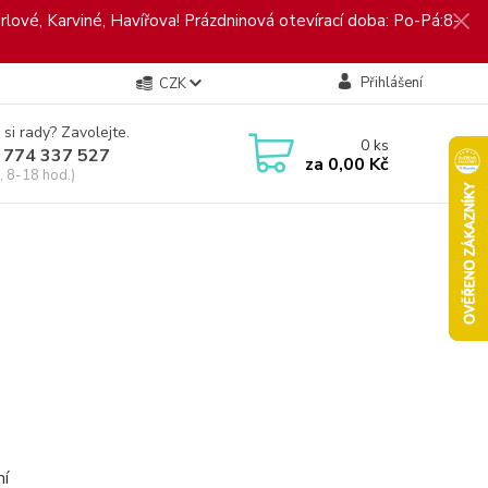
rlové, Karviné, Havířova! Prázdninová otevírací doba: Po-Pá:8-
Přihlášení
CZK
 si rady? Zavolejte.
0
ks
 774 337 527
za
0,00 Kč
, 8-18 hod.)
ní