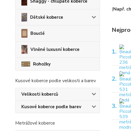
Shaggy - chlupaté koberce
(
Např. c
Dětské koberce
Nejpro
Bouclé
Vlněné luxusní koberce
1.
Rohožky
2.
Kusové koberce podle velikosti a barev
Velikosti koberců
3.
Kusové koberce podle barev
Metrážové koberce