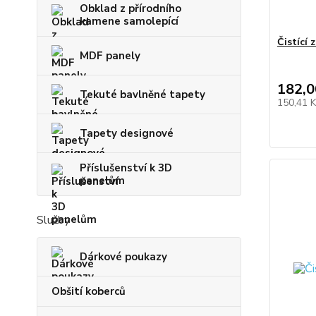
Obklad z přírodního
kamene samolepící
Čistící 
MDF panely
182,0
Tekuté bavlněné tapety
150,41 
Tapety designové
Příslušenství k 3D
panelům
Služby
Dárkové poukazy
Obšití koberců