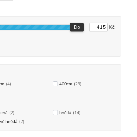
Do
Kč
cm
(4)
400cm
(23)
vená
(2)
hnědá
(14)
vě hnědá
(2)