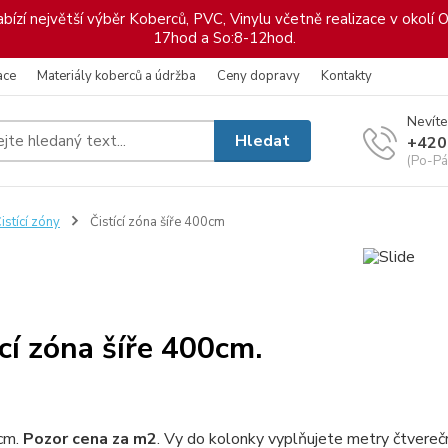
ízí největší výběr Koberců, PVC, Vinylu včetně realizace v okolí O
17hod a So:8-12hod.
ace
Materiály koberců a údržba
Ceny dopravy
Kontakty
Nevíte
Hledat
+420
(Po-Pá
istící zóny
Čistící zóna šíře 400cm
ící zóna šíře 400cm.
cm.
Pozor cena za m2
. Vy do kolonky vyplňujete metry čtvereč