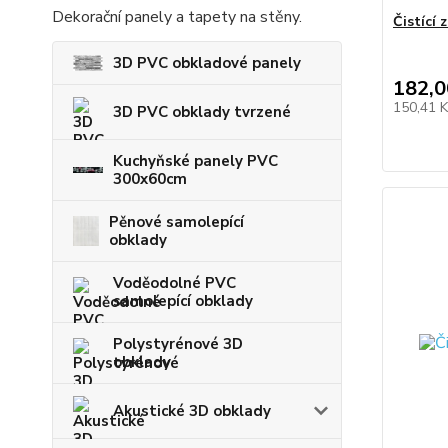
Dekorační panely a tapety na stěny.
Čistící
3D PVC obkladové panely
182,0
150,41 
3D PVC obklady tvrzené
Kuchyňské panely PVC
300x60cm
Pěnové samolepící
obklady
Voděodolné PVC
samolepící obklady
Polystyrénové 3D
obklady
Akustické 3D obklady