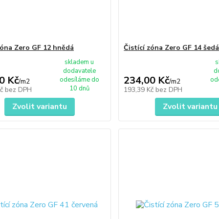
 zóna Zero GF 12 hnědá
Čistící zóna Zero GF 14 šed
skladem u
s
dodavatele
d
0 Kč
234,00 Kč
odesíláme do
od
/
m2
/
m2
10 dnů
Kč
bez DPH
193,39 Kč
bez DPH
Zvolit variantu
Zvolit variantu