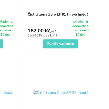
Čistící zóna Zero LF 81 tmavě hnědá
kladem u
skladem u
odavatele
dodavatele
182,00 Kč
esíláme do
odesíláme do
/
m2
10 dnů
10 dnů
150,41 Kč
bez DPH
Zvolit variantu