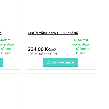
á
Čistící zóna Zero GF 80 hnědá
kladem u
skladem u
odavatele
dodavatele
234,00 Kč
esíláme do
odesíláme do
/
m2
10 dnů
10 dnů
193,39 Kč
bez DPH
Zvolit variantu