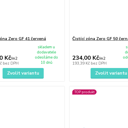
 zóna Zero GF 41 červená
Čistící zóna Zero GF 50 čern
skladem u
s
dodavatele
d
0 Kč
234,00 Kč
odesíláme do
od
/
m2
/
m2
10 dnů
Kč
bez DPH
193,39 Kč
bez DPH
Zvolit variantu
Zvolit variantu
TOP produkt