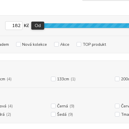
Kč
Od
adem
Nová kolekce
Akce
TOP produkt
0cm
(4)
133cm
(1)
200
ová
(4)
Černá
(9)
Čer
rá
(2)
Šedá
(9)
Tma