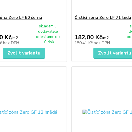
zóna Zero LF 50 černá
Čistící zóna Zero LF 71 šedá
skladem u
s
dodavatele
d
0 Kč
182,00 Kč
odesíláme do
od
/
m2
/
m2
10 dnů
Kč
bez DPH
150,41 Kč
bez DPH
Zvolit variantu
Zvolit variantu