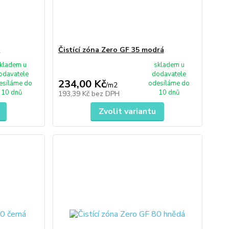
á
Čistící zóna Zero GF 35 modrá
kladem u
skladem u
odavatele
dodavatele
234,00 Kč
esíláme do
odesíláme do
/
m2
10 dnů
10 dnů
193,39 Kč
bez DPH
Zvolit variantu