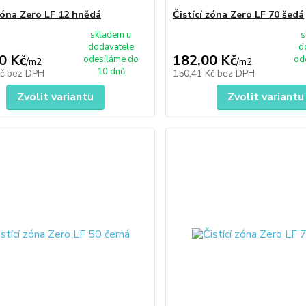
 zóna Zero LF 12 hnědá
Čistící zóna Zero LF 70 šedá
skladem u
s
dodavatele
d
0 Kč
182,00 Kč
odesíláme do
od
/
m2
/
m2
10 dnů
Kč
bez DPH
150,41 Kč
bez DPH
Zvolit variantu
Zvolit variantu