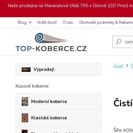
Naše prodejna na Masarykově třídě 795 v Orlové (OD Prior) nab
Blog
Vrátit zboží
O nás
Obchodní podmínky & Reklam
Úvod
Č
Výprodej!
Kusové koberce
Čist
Moderní koberce
Klasické koberce
Šíře 400