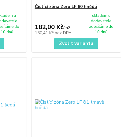
Čistící zóna Zero LF 80 hnědá
kladem u
skladem u
odavatele
dodavatele
182,00 Kč
esíláme do
odesíláme do
/
m2
10 dnů
10 dnů
150,41 Kč
bez DPH
Zvolit variantu