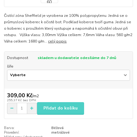
Čistící zóna Sheffield je vyrobena ze 100% polypropylenu. Jedná se o
průmyslový koberec k očistě bot. Podklad koberce tvoří guma. Jedná se
o koberec s proužkém který vystupuje a napomáhá k očistění obuvi při
vstupu. Výška vlasu: 3,00mm Výška celkem: 7,6mm Váha vlasu: 560 g/m2
Váha celkem: 1680 g/m...
celý popis
Dostupnost
skladem u dodavatele odesíláme do 7 dnů
šíře
309,00 Kč
/
m2
255,37 Kč
bez DPH
Přidat do košíku
Barva:
Béžová
Provedení:
metrážové