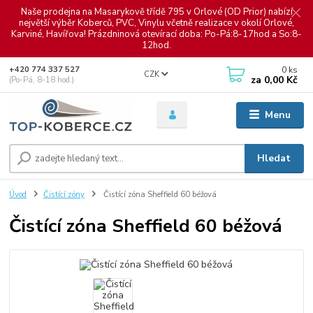
Naše prodejna na Masarykově třídě 795 v Orlové (OD Prior) nabízí
největší výběr Koberců, PVC, Vinylu včetně realizace v okolí Orlové,
Karviné, Havířova! Prázdninová otevírací doba: Po-Pá:8-17hod a So:8-
12hod.
0
ks
+420 774 337 527
CZK
za
0,00 Kč
(Po-Pá, 8-18 hod.)
Menu
Hledat
Úvod
Čistící zóny
Čistící zóna Sheffield 60 béžová
Čistící zóna Sheffield 60 béžová