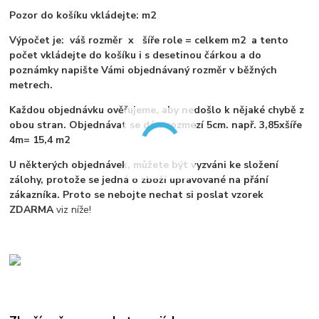
Pozor do košíku vkládejte: m2
Výpočet je: váš rozměr x šíře role = celkem m2 a tento
počet vkládejte do košíku i s desetinou čárkou a do
poznámky napište Vámi objednávaný rozměr v běžných
metrech.
Každou objednávku ověřujeme, aby nedošlo k nějaké chybě z
obou stran. Objednávat se dá v rozmezí 5cm. např. 3,85xšíře
4m= 15,4 m2
U některých objednávek, můžete být vyzváni ke složení
zálohy, protože se jedná o zboží upravované na přání
zákazníka. Proto se nebojte nechat si poslat vzorek
ZDARMA
viz níže!