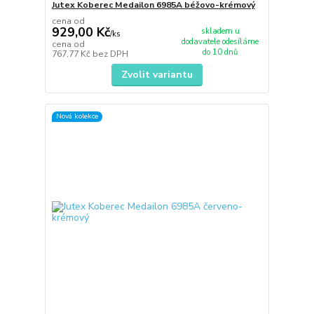
Jutex Koberec Medailon 6985A béžovo-krémový
cena od
929,00 Kč
skladem u
/
ks
dodavatele odesíláme
cena od
do 10 dnů
767,77 Kč
bez DPH
Zvolit variantu
Nová kolekce