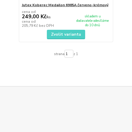
Jutex Koberec Medailon 6985A červeno-krémový
cena od
249,00 Kč
skladem u
/
ks
dodavatele odesíláme
cena od
do 10 dnů
205,79 Kč
bez DPH
Zvolit variantu
strana
z 1