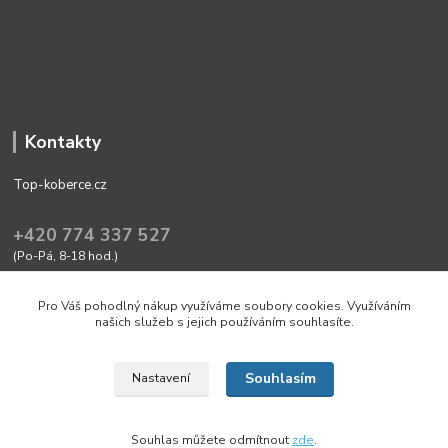
Kontakty
Top-koberce.cz
+420 774 337 527
(Po-Pá, 8-18 hod.)
obchod@top-koberce.cz
Pro Váš pohodlný nákup využíváme soubory cookies. Využíváním
našich služeb s jejich používáním souhlasíte.
Souhlasím
Nastavení
Friendly shop with quality goods Top-koberce.cz
Souhlas můžete odmítnout
zde
.