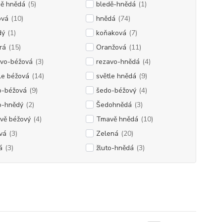
dě hnědá
(5)
bledě-hnědá
(1)
ová
(10)
hnědá
(74)
dý
(1)
koňaková
(7)
rá
(15)
Oranžová
(11)
avo-béžová
(3)
rezavo-hnědá
(4)
le béžová
(14)
světle hnědá
(9)
o-béžová
(9)
šedo-béžový
(4)
o-hnědý
(2)
Šedohnědá
(3)
vě béžový
(4)
Tmavě hnědá
(10)
vá
(3)
Zelená
(20)
á
(3)
žluto-hnědá
(3)