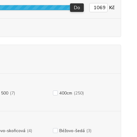
Do
Kč
 500
(7)
400cm
(250)
vo-skořicová
(4)
Béžovo-šedá
(3)