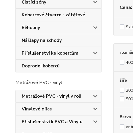
Čistící zóny
Cena:
Kobercové čtverce - zátěžové
Skl
Běhouny
Nášlapy na schody
rozmě
Příslušenství ke kobercům
40
Doprodej koberců
šíře
Metrážové PVC - vinyl
20
Metrážové PVC - vinyl v roli
50
Vinylové dílce
Barva
Příslušenství k PVC a Vinylu
ant