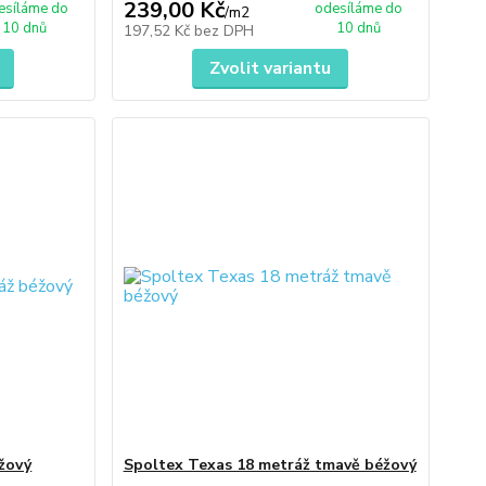
239,00 Kč
esíláme do
odesíláme do
/
m2
10 dnů
10 dnů
197,52 Kč
bez DPH
Zvolit variantu
žový
Spoltex Texas 18 metráž tmavě béžový