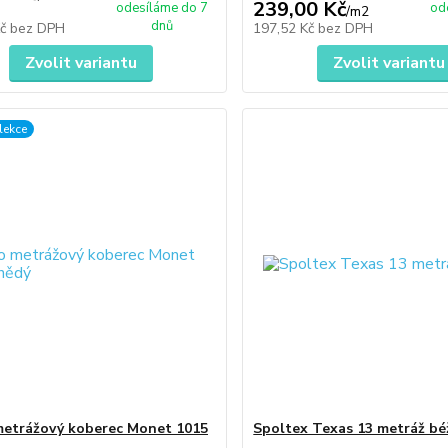
239,00 Kč
odesíláme do 7
od
/
m2
dnů
Kč
bez DPH
197,52 Kč
bez DPH
Zvolit variantu
Zvolit variantu
lekce
etrážový koberec Monet 1015
Spoltex Texas 13 metráž bé