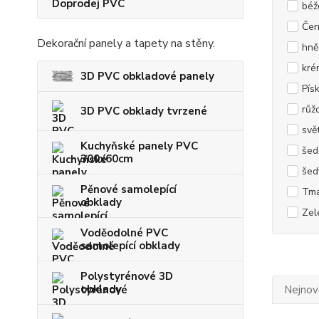
Doprodej PVC
béž
Čer
Dekorační panely a tapety na stěny.
hně
kré
3D PVC obkladové panely
Pís
růž
3D PVC obklady tvrzené
svě
Kuchyňské panely PVC
šed
300x60cm
šed
Pěnové samolepící
Tma
obklady
Zel
Voděodolné PVC
samolepící obklady
Polystyrénové 3D
obklady
Nejnově