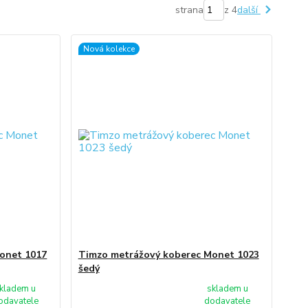
strana
z 4
další
Nová kolekce
onet 1017
Timzo metrážový koberec Monet 1023
šedý
kladem u
skladem u
odavatele
dodavatele