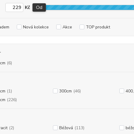
Kč
Od
adem
Nová kolekce
Akce
TOP produkt
r
0cm
(6)
0cm
(1)
300cm
(46)
400,
0cm
(226)
racit
(2)
Béžová
(113)
béžo