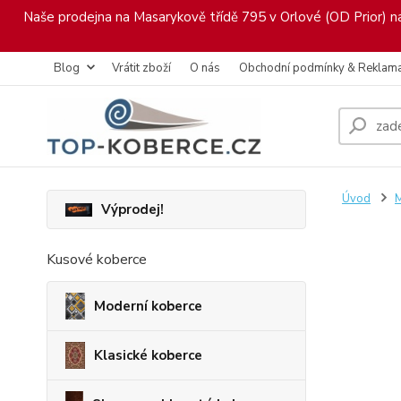
Naše prodejna na Masarykově třídě 795 v Orlové (OD Prior) nab
Blog
Vrátit zboží
O nás
Obchodní podmínky & Reklam
Úvod
M
Výprodej!
Kusové koberce
Moderní koberce
Klasické koberce