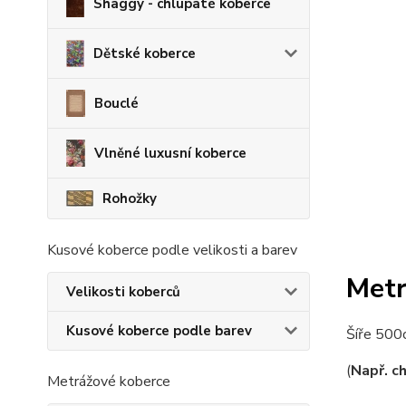
Shaggy - chlupaté koberce
Dětské koberce
Bouclé
Vlněné luxusní koberce
Rohožky
Kusové koberce podle velikosti a barev
Metr
Velikosti koberců
Kusové koberce podle barev
Šíře 500
(
Např. c
Metrážové koberce