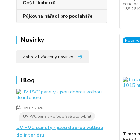
Obšití koberců
cena od
189,26 
Půjčovna nářadí pro podlaháře
Novinky
Nová ko
Zobrazit všechny novinky
Blog
09.07.2026
UV PVC panely - proč právě tyto vybrat
UV PVC panely - jsou dobrou volbou
Timzo m
do interiéru