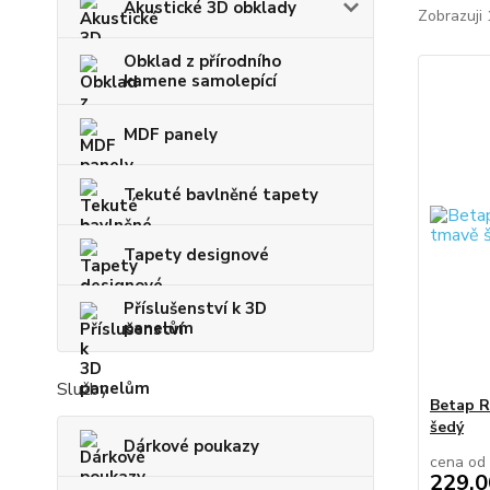
Akustické 3D obklady
Zobrazuji 
Obklad z přírodního
kamene samolepící
MDF panely
Tekuté bavlněné tapety
Tapety designové
Příslušenství k 3D
panelům
Služby
Betap R
šedý
Dárkové poukazy
cena od
229,0