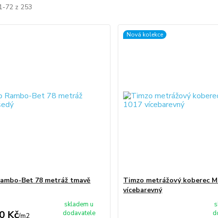
1-72 z 253
Nová kolekce
ambo-Bet 78 metráž tmavě
Timzo metrážový koberec M
vícebarevný
skladem u
s
0 Kč
dodavatele
d
/
m2