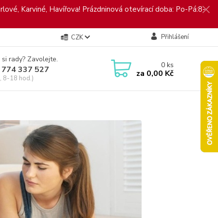
rlové, Karviné, Havířova! Prázdninová otevírací doba: Po-Pá:8-
Přihlášení
CZK
 si rady? Zavolejte.
0
ks
 774 337 527
za
0,00 Kč
, 8-18 hod.)