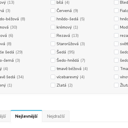
ový
(13)
bílá
(4)
Ble
ná
(3)
Červená
(9)
Fial
do-béžová
(8)
hnědo-šedá
(5)
hně
mová
(30)
krémový
(1)
Mod
ková
(6)
Rezavá
(13)
rez
ová
(8)
Starorůžová
(3)
svět
tle šedá
(29)
Šedá
(95)
šed
o-černá
(3)
Šedo-hnědá
(7)
šed
ý
(4)
tmavě béžová
(4)
Tma
vě šedá
(34)
vícebarevný
(4)
víno
ený
(1)
Zlatá
(2)
Žlut
jší
Nejlevnější
Nejdražší