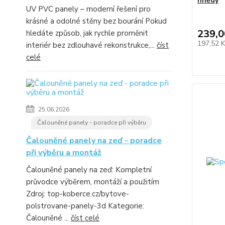
hnědý
UV PVC panely – moderní řešení pro
krásné a odolné stěny bez bourání Pokud
239,0
hledáte způsob, jak rychle proměnit
197,52 
interiér bez zdlouhavé rekonstrukce,...
číst
celé
25.06.2026
Čalouněné panely - poradce při výběru
Čalouněné panely na zeď - poradce
při výběru a montáž
Čalouněné panely na zeď: Kompletní
průvodce výběrem, montáží a použitím
Zdroj: top-koberce.cz/bytove-
polstrovane-panely-3d Kategorie:
Čalouněné ...
číst celé