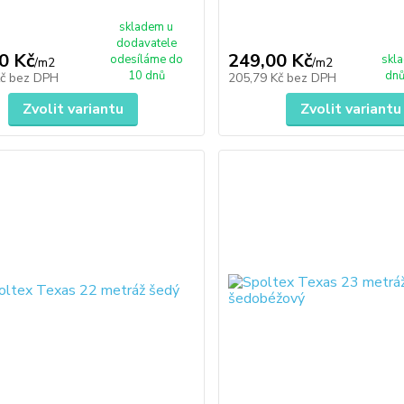
skladem u
dodavatele
0 Kč
249,00 Kč
odesíláme do
skl
/
m2
/
m2
10 dnů
dnů
Kč
bez DPH
205,79 Kč
bez DPH
Zvolit variantu
Zvolit variantu