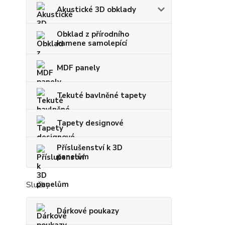
Akustické 3D obklady
Obklad z přírodního
kamene samolepící
MDF panely
Tekuté bavlněné tapety
Tapety designové
Příslušenství k 3D
panelům
Služby
Dárkové poukazy