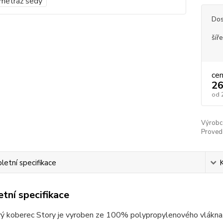
Dos
šíře
ce
26
od
Výrobc
Proved
etní specifikace
tní specifikace
ý koberec Story je vyroben ze 100% polypropylenového vlákna. 