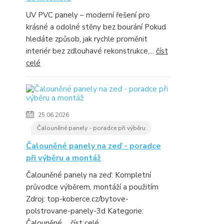
UV PVC panely – moderní řešení pro
krásné a odolné stěny bez bourání Pokud
hledáte způsob, jak rychle proměnit
interiér bez zdlouhavé rekonstrukce,...
číst
celé
25.06.2026
Čalouněné panely - poradce při výběru
Čalouněné panely na zeď - poradce
při výběru a montáž
Čalouněné panely na zeď: Kompletní
průvodce výběrem, montáží a použitím
Zdroj: top-koberce.cz/bytove-
polstrovane-panely-3d Kategorie:
Čalouněné ...
číst celé