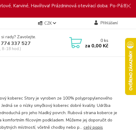
rlové, Karviné, Havířova! Prázdninová otevírací doba: Po-Pá:8-
Přihlášení
CZK
 si rady? Zavolejte.
0
ks
 774 337 527
za
0,00 Kč
, 8-18 hod.)
ový koberec Story je vyroben ze 100% polypropylenového
. Jedná se o nízky smyčkový koberec dobré kvality. Udržba
jednoduchá pro jeho hladký povrch. Rubová strana koberce je
a komfortním filcovým podkladem. Můžeme jej doporučit do
obytných místností, včetně chodby nebo p...
celý popis