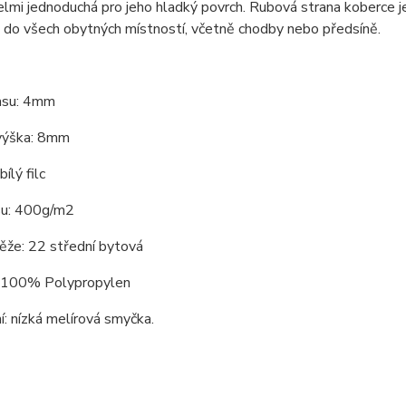
lmi jednoduchá pro jeho hladký povrch. Rubová strana koberce 
 do všech obytných místností, včetně chodby nebo předsíně.
asu: 4mm
výška: 8mm
ílý filc
su: 400g/m2
ěže: 22 střední bytová
: 100% Polypropylen
: nízká melírová smyčka.