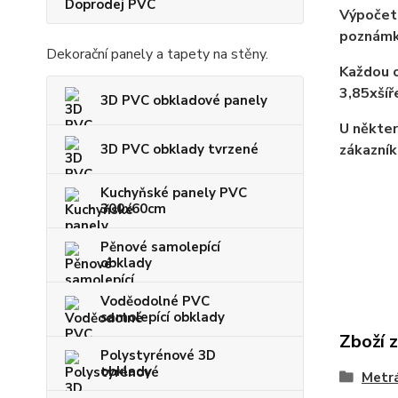
Doprodej PVC
Výpočet 
poznámk
Dekorační panely a tapety na stěny.
Každou o
3,85xší
3D PVC obkladové panely
U někter
3D PVC obklady tvrzené
zákazník
Kuchyňské panely PVC
300x60cm
Pěnové samolepící
obklady
Voděodolné PVC
samolepící obklady
Zboží 
Polystyrénové 3D
obklady
Metrá