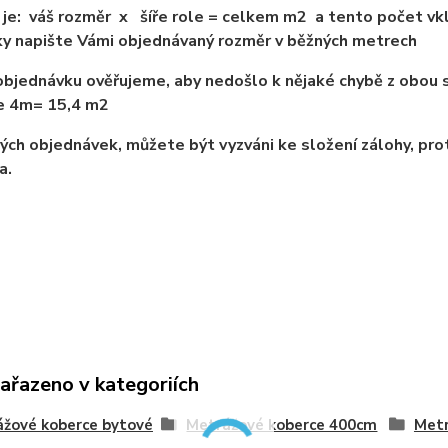
je: váš rozměr x šíře role = celkem m2 a tento počet vkl
y napište Vámi objednávaný rozměr v běžných metrech
bjednávku ověřujeme, aby nedošlo k nějaké chybě z obou s
ře 4m= 15,4 m2
ých objednávek, můžete být vyzváni ke složení zálohy, pro
a.
zařazeno v kategoriích
žové koberce bytové
Metrážové koberce 400cm
Metr