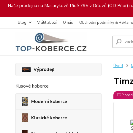
Naše prodejna na Masarykově třídě 795 v Orlové (OD Prior) nab
Blog
Vrátit zboží
O nás
Obchodní podmínky & Reklam
Úvod
M
Výprodej!
Timz
Kusové koberce
TOP prod
Moderní koberce
Klasické koberce