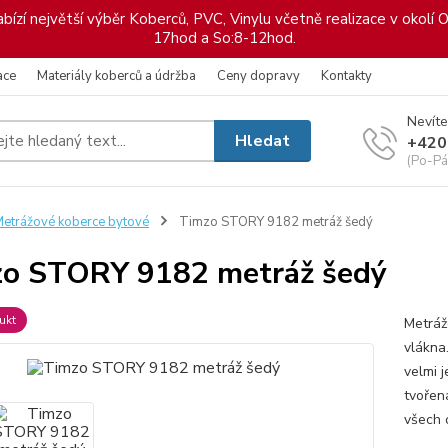
ízí největší výběr Koberců, PVC, Vinylu včetně realizace v okolí O
17hod a So:8-12hod.
ace
Materiály koberců a údržba
Ceny dopravy
Kontakty
Nevíte
Hledat
+420
(Po-Pá
etrážové koberce bytové
Timzo STORY 9182 metráž šedý
o STORY 9182 metráž šedý
ukt
Metráž
vlákna
velmi 
tvořen
všech 