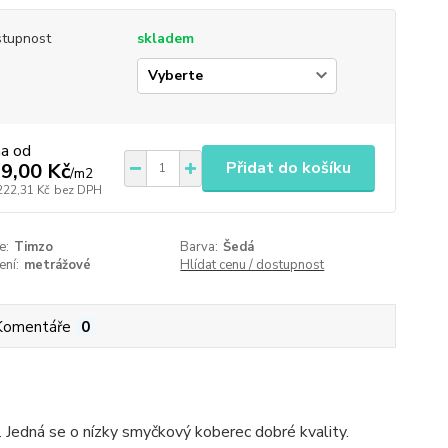
tupnost
skladem
na od
Přidat do košíku
9,00 Kč
/
m2
222,31 Kč
bez DPH
e:
Timzo
Barva:
Šedá
ení:
metrážové
Hlídat cenu / dostupnost
Komentáře
0
Jedná se o nízky smyčkový koberec dobré kvality.