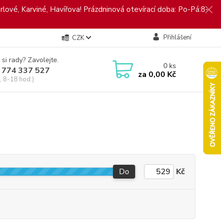
rlové, Karviné, Havířova! Prázdninová otevírací doba: Po-Pá:8-
Přihlášení
CZK
 si rady? Zavolejte.
0
ks
 774 337 527
za
0,00 Kč
, 8-18 hod.)
Do
Kč