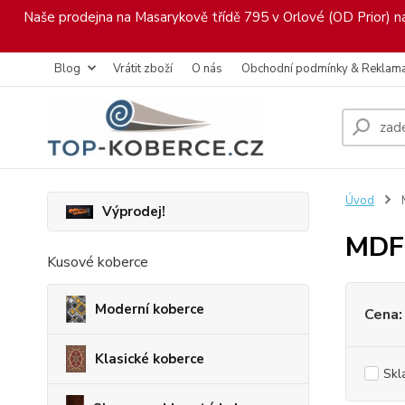
Naše prodejna na Masarykově třídě 795 v Orlové (OD Prior) nab
Blog
Vrátit zboží
O nás
Obchodní podmínky & Reklam
Úvod
Výprodej!
MDF
Kusové koberce
Moderní koberce
Cena:
Klasické koberce
Skl