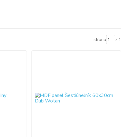
strana
z 1