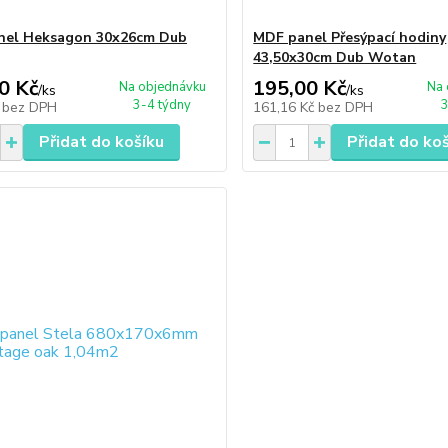
nel Heksagon 30x26cm Dub
MDF panel Přesýpací hodiny
43,50x30cm Dub Wotan
0 Kč
195,00 Kč
Na objednávku
Na 
/
ks
/
ks
3-4 týdny
3
č
bez DPH
161,16 Kč
bez DPH
Přidat do košíku
Přidat do ko