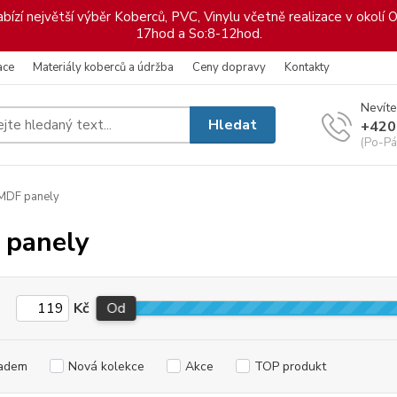
ízí největší výběr Koberců, PVC, Vinylu včetně realizace v okolí O
17hod a So:8-12hod.
ace
Materiály koberců a údržba
Ceny dopravy
Kontakty
Nevíte
Hledat
+420
(Po-Pá
MDF panely
 panely
Kč
Od
adem
Nová kolekce
Akce
TOP produkt