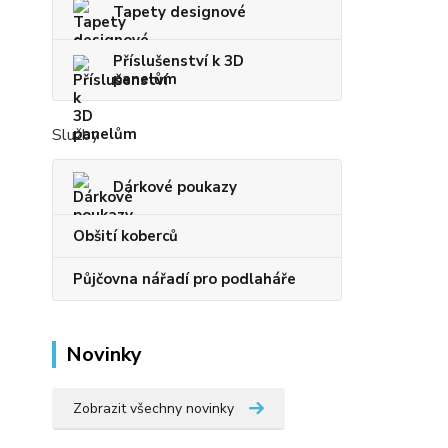
Tapety designové
Příslušenství k 3D
panelům
Služby
Dárkové poukazy
Obšití koberců
Půjčovna nářadí pro podlaháře
Novinky
Zobrazit všechny novinky