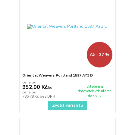
Až - 37 %
Oriental Weavers Portland 1597 AY3 D
cena od
952,00 Kč
skladem u
/
ks
dodavatele odesíláme
cena od
do 7 dnů
786,78 Kč
bez DPH
Zvolit variantu