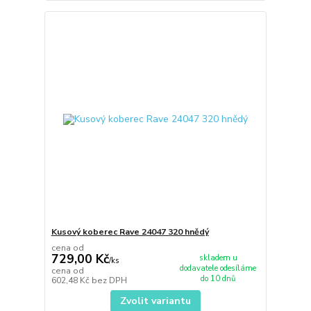
Kusový koberec Rave 24047 320 hnědý
cena od
729,00 Kč
skladem u
/
ks
dodavatele odesíláme
cena od
do 10 dnů
602,48 Kč
bez DPH
Zvolit variantu