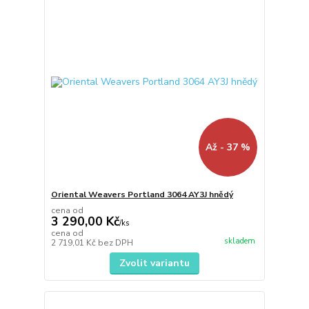
Až - 37 %
Oriental Weavers Portland 3064 AY3J hnědý
cena od
3 290,00 Kč
/
ks
cena od
skladem
2 719,01 Kč
bez DPH
Zvolit variantu