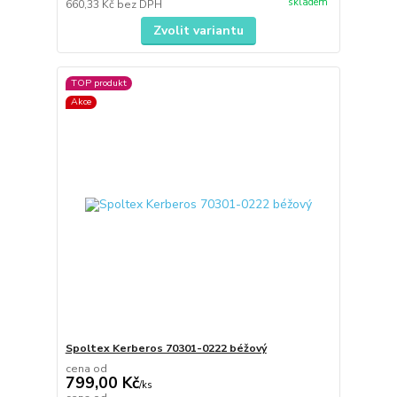
skladem
660,33 Kč
bez DPH
Zvolit variantu
TOP produkt
Akce
Spoltex Kerberos 70301-0222 béžový
cena od
799,00 Kč
/
ks