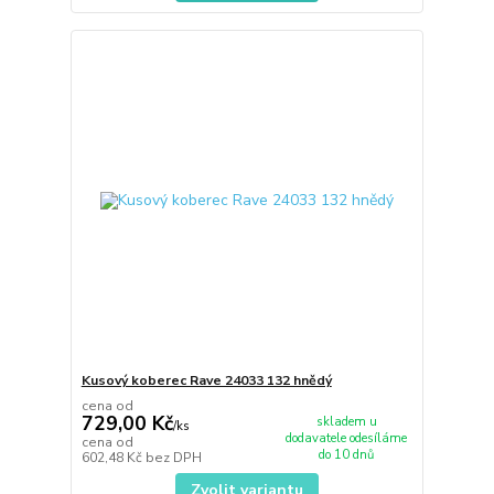
Kusový koberec Rave 24033 132 hnědý
cena od
729,00 Kč
skladem u
/
ks
dodavatele odesíláme
cena od
do 10 dnů
602,48 Kč
bez DPH
Zvolit variantu