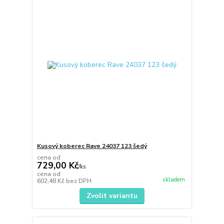
Kusový koberec Rave 24037 123 šedý
cena od
729,00 Kč
/
ks
cena od
skladem
602,48 Kč
bez DPH
Zvolit variantu