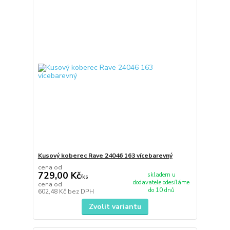
Kusový koberec Rave 24046 163 vícebarevný
cena od
729,00 Kč
skladem u
/
ks
dodavatele odesíláme
cena od
do 10 dnů
602,48 Kč
bez DPH
Zvolit variantu