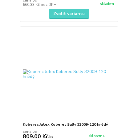
cena od
skladem
660,33 Kč
bez DPH
Zvolit variantu
Koberec Jutex Koberec Sully 32009-120 hnědý
cena od
809,00 Kč
skladem u
/
ks