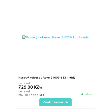
Kusový koberec Rave 24009-133 hnědý
cena od
729,00 Kč
/
ks
cena od
skladem
602,48 Kč
bez DPH
Zvolit variantu