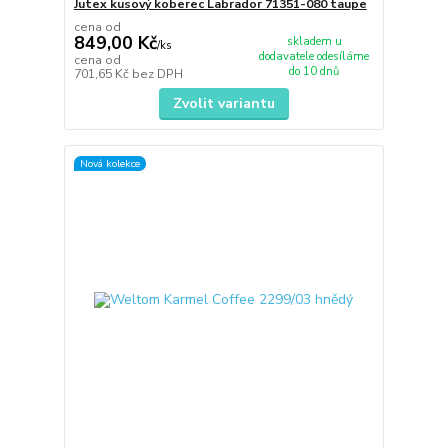
Jutex kusový koberec Labrador 71351-080 taupe
cena od
849,00 Kč
skladem u
/
ks
dodavatele odesíláme
cena od
do 10 dnů
701,65 Kč
bez DPH
Zvolit variantu
Nová kolekce