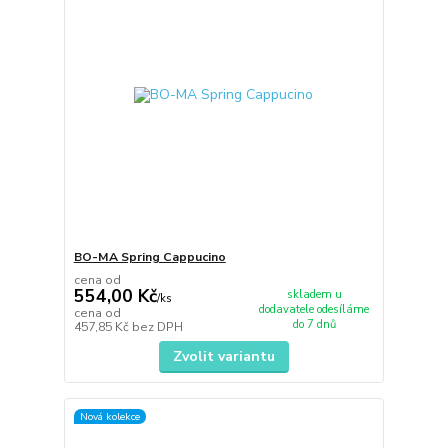
BO-MA Spring Cappucino
cena od
554,00 Kč
skladem u
/
ks
dodavatele odesíláme
cena od
do 7 dnů
457,85 Kč
bez DPH
Zvolit variantu
Nová kolekce