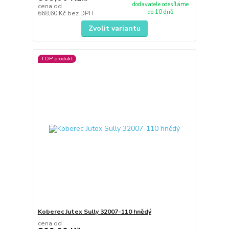
dodavatele odesíláme
cena od
do 10 dnů
668,60 Kč
bez DPH
Zvolit variantu
TOP produkt
Koberec Jutex Sully 32007-110 hnědý
cena od