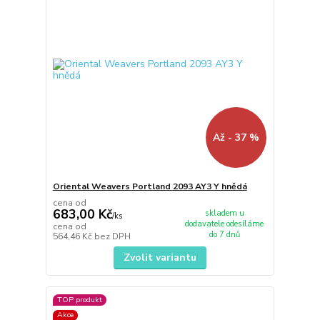
Až - 37 %
Oriental Weavers Portland 2093 AY3 Y hnědá
cena od
683,00 Kč
skladem u
/
ks
dodavatele odesíláme
cena od
do 7 dnů
564,46 Kč
bez DPH
Zvolit variantu
TOP produkt
Akce