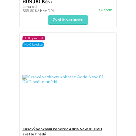
809,00 Kč
/
ks
cena od
skladem
668,60 Kč
bez DPH
Zvolit variantu
TOP produkt
Nová kolekce
Kusový venkovní koberec Adria New 01 DVD
světle hnědý