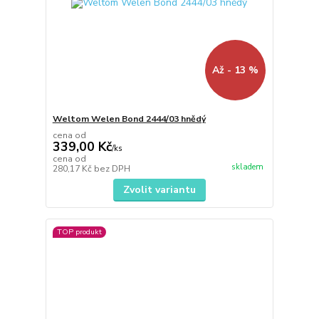
Až - 13 %
Weltom Welen Bond 2444/03 hnědý
cena od
339,00 Kč
/
ks
cena od
skladem
280,17 Kč
bez DPH
Zvolit variantu
TOP produkt