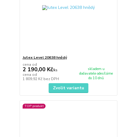
Jutex Level 20638 hnědý
cena od
2 190,00 Kč
skladem u
/
ks
dodavatele odesíláme
cena od
do 10 dnů
1 809,92 Kč
bez DPH
Zvolit variantu
TOP produkt