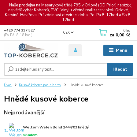
Naše prodejna na Masarykově třídě 795 v Orlové (OD Prior) nabízí
největší výběr Koberců, PVC, Vinylu včetně realizace v okolí Orlové,
Karviné, Havířova! Prázdninová otevírací doba: Po-Pá:8-17hod a So:8-
12hod.
0
ks
+420 774 337 527
CZK
za
0,00 Kč
(Po-Pá, 8-18 hod.)
Menu
Hledat
Úvod
Kusové koberce podle barev
Hnědé kusové koberce
Hnědé kusové koberce
Nejprodávanější
Weltom Welen Bond 2444/03 hnědý
1.
skladem