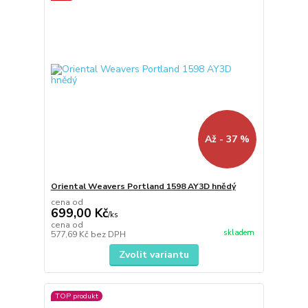
Až - 37 %
Oriental Weavers Portland 1598 AY3D hnědý
cena od
699,00 Kč
/
ks
cena od
skladem
577,69 Kč
bez DPH
Zvolit variantu
TOP produkt