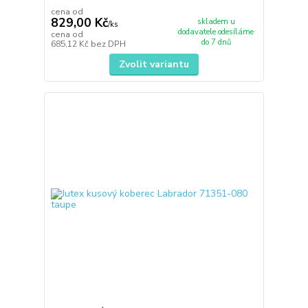
cena od
829,00 Kč
skladem u
/
ks
dodavatele odesíláme
cena od
do 7 dnů
685,12 Kč
bez DPH
Zvolit variantu