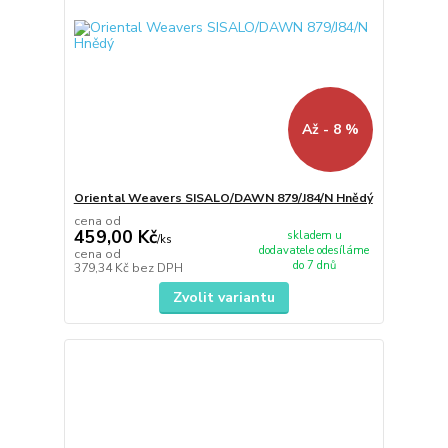
Až - 8 %
Oriental Weavers SISALO/DAWN 879/J84/N Hnědý
cena od
459,00 Kč
skladem u
/
ks
dodavatele odesíláme
cena od
do 7 dnů
379,34 Kč
bez DPH
Zvolit variantu