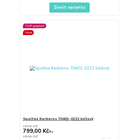
Zvolit variantu
TOP produkt
Akce
Spoltex Kerberos 70401-0222 béžový
cena od
799,00 Kč
/
ks
cena od