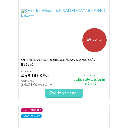
Až - 4 %
Oriental Weavers SISALO/DAWN 879/J84/D
Béžový
cena od
459,00 Kč
skladem u
/
ks
dodavatele odesíláme
cena od
do 7 dnů
379,34 Kč
bez DPH
Zvolit variantu
TOP produkt
Nová kolekce