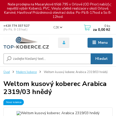
Naše prodejna na Masarykově třídě 795 v Orlové (OD Prior) nabízí
největší výběr Koberců, PVC, Vinylu včetně realizace v okolí Orlové,
Karviné, Havířova! Prázdninová otevírací doba: Po-Pá:8-17hod a So:8-
12hod.
0
ks
+420 774 337 527
CZK
za
0,00 Kč
(Po-Pá, 8-18 hod.)
Menu
Hledat
Úvod
Moderní koberce
Weltom kusový koberec Arabica 2319/03 hnědý
Weltom kusový koberec Arabica
2319/03 hnědý
Nová kolekce