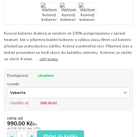
Kusový koberec Arabica je vyroben ze 100% polypropylenu v úpravě
heatset. Jde o příjemný kvalitní koberec s výškou vlasu 8mm což koberci
předurčuje jednoduchou údržbu. Krásný a jedinečný vzor. Příjemný vlas a
hnědé provedení se hodí skoro do každého interiéru. Koberec je obšitý
ze všech 4 stran. ...
celý popis
Dostupnost
skladem
rozměr
Ušetříte až
589,00 Kč
cena od
990,00 Kč
/
ks
od
818,18 Kč
bez DPH
Přidat do košíku