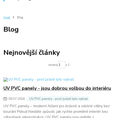
Úvod
Blog
Blog
Nejnovější články
strana
z 1
UV PVC panely - jsou dobrou volbou do interiéru
09
.
07
.
2026
UV PVC panely - proč právě tyto vybrat
UV PVC panely – moderní řešení pro krásné a odolné stěny bez
bourání Pokud hledáte způsob, jak rychle proměnit interiér bez
zdlouhavé rekonstrukce, UV PVC panely jsou jedním z