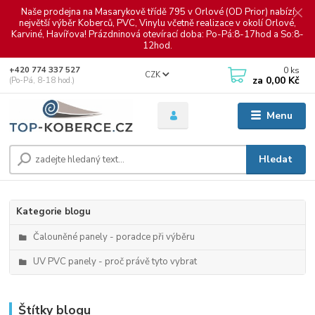
Naše prodejna na Masarykově třídě 795 v Orlové (OD Prior) nabízí
největší výběr Koberců, PVC, Vinylu včetně realizace v okolí Orlové,
Karviné, Havířova! Prázdninová otevírací doba: Po-Pá:8-17hod a So:8-
12hod.
0
ks
+420 774 337 527
CZK
za
0,00 Kč
(Po-Pá, 8-18 hod.)
Menu
Hledat
Kategorie blogu
Čalouněné panely - poradce při výběru
UV PVC panely - proč právě tyto vybrat
Štítky blogu