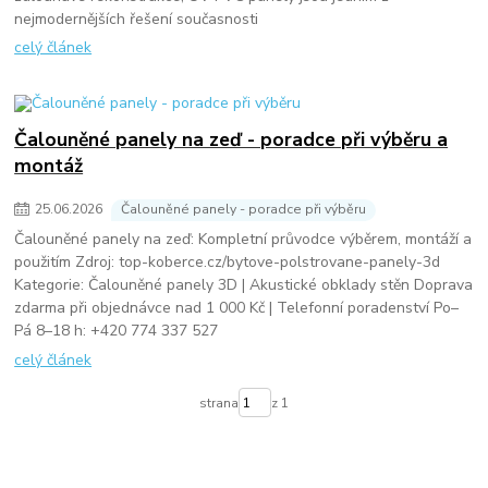
nejmodernějších řešení současnosti
celý článek
Čalouněné panely na zeď - poradce při výběru a
montáž
25
.
06
.
2026
Čalouněné panely - poradce při výběru
Čalouněné panely na zeď: Kompletní průvodce výběrem, montáží a
použitím Zdroj: top-koberce.cz/bytove-polstrovane-panely-3d
Kategorie: Čalouněné panely 3D | Akustické obklady stěn Doprava
zdarma při objednávce nad 1 000 Kč | Telefonní poradenství Po–
Pá 8–18 h: +420 774 337 527
celý článek
strana
z 1