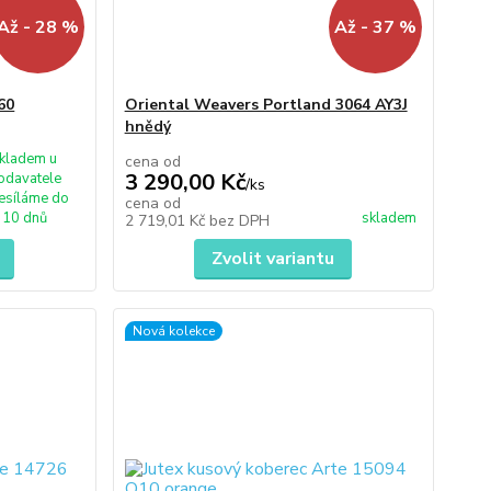
Až - 28 %
Až - 37 %
60
Oriental Weavers Portland 3064 AY3J
hnědý
kladem u
cena od
3 290,00 Kč
odavatele
/
ks
esíláme do
cena od
10 dnů
skladem
2 719,01 Kč
bez DPH
Zvolit variantu
Nová kolekce