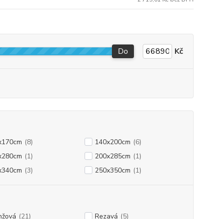
Do
Kč
x170cm
(8)
140x200cm
(6)
x280cm
(1)
200x285cm
(1)
x340cm
(3)
250x350cm
(1)
nžová
(21)
Rezavá
(5)