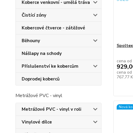
Koberce venkovní - umělá tráva
Čistící zóny
Kobercové čtverce - zátěžové
Běhouny
Spoltex
Nášlapy na schody
cena od
929,0
Příslušenství ke kobercům
cena od
767,77 
Doprodej koberců
Metrážové PVC - vinyl
Nová ko
Metrážové PVC - vinyl v roli
Vinylové dílce