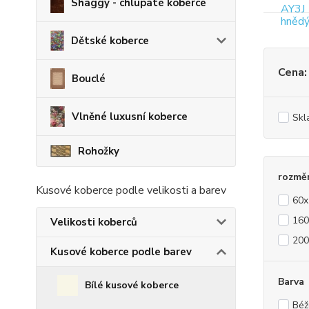
Shaggy - chlupaté koberce
Dětské koberce
Cena:
Bouclé
Vlněné luxusní koberce
Skl
Rohožky
rozmě
Kusové koberce podle velikosti a barev
60
16
Velikosti koberců
20
Kusové koberce podle barev
Barva
Bílé kusové koberce
Béž