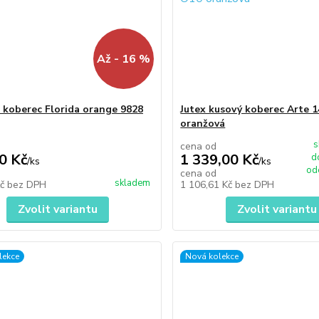
Až - 16 %
 koberec Florida orange 9828
Jutex kusový koberec Arte 
oranžová
s
cena od
0 Kč
1 339,00 Kč
d
/
ks
/
ks
od
cena od
skladem
Kč
bez DPH
1 106,61 Kč
bez DPH
Zvolit variantu
Zvolit variantu
lekce
Nová kolekce