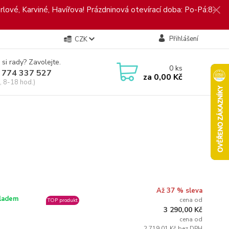
rlové, Karviné, Havířova! Prázdninová otevírací doba: Po-Pá:8-
Přihlášení
CZK
 si rady? Zavolejte.
0
ks
 774 337 527
za
0,00 Kč
, 8-18 hod.)
Až 37 % sleva
ladem
cena od
TOP produkt
3 290,00 Kč
cena od
2 719,01 Kč bez DPH