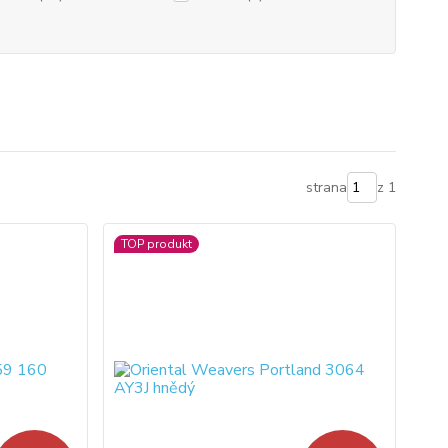
strana
z 1
TOP produkt