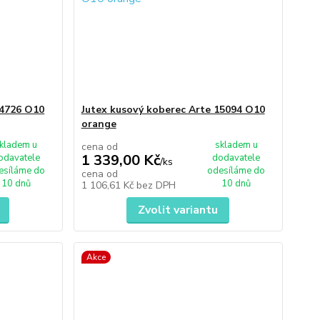
14726 O10
Jutex kusový koberec Arte 15094 O10
orange
kladem u
skladem u
cena od
1 339,00 Kč
odavatele
dodavatele
/
ks
esíláme do
odesíláme do
cena od
10 dnů
10 dnů
1 106,61 Kč
bez DPH
Zvolit variantu
Akce