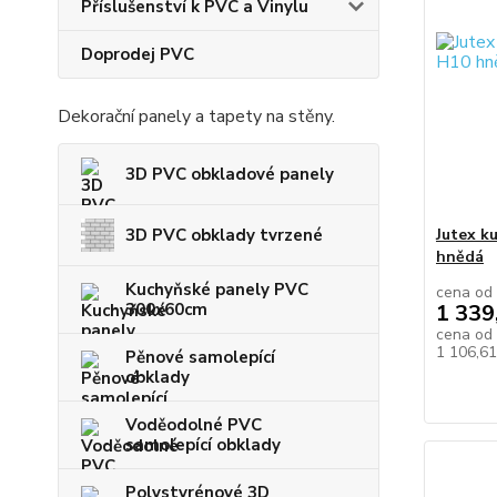
Příslušenství k PVC a Vinylu
Doprodej PVC
Dekorační panely a tapety na stěny.
3D PVC obkladové panely
3D PVC obklady tvrzené
Jutex k
hnědá
Kuchyňské panely PVC
cena od
300x60cm
1 339
cena od
1 106,6
Pěnové samolepící
obklady
Voděodolné PVC
samolepící obklady
Polystyrénové 3D