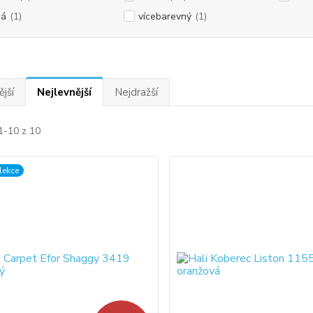
dá
(1)
vícebarevný
(1)
jší
Nejlevnější
Nejdražší
1-10 z 10
lekce