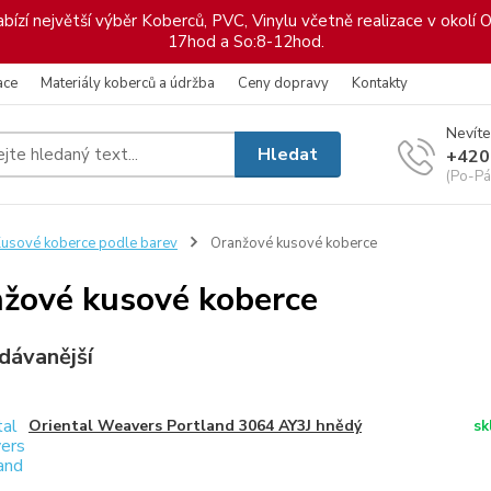
ízí největší výběr Koberců, PVC, Vinylu včetně realizace v okolí O
17hod a So:8-12hod.
ace
Materiály koberců a údržba
Ceny dopravy
Kontakty
Nevíte
Hledat
+420
(Po-Pá
usové koberce podle barev
Oranžové kusové koberce
žové kusové koberce
dávanější
Oriental Weavers Portland 3064 AY3J hnědý
sk