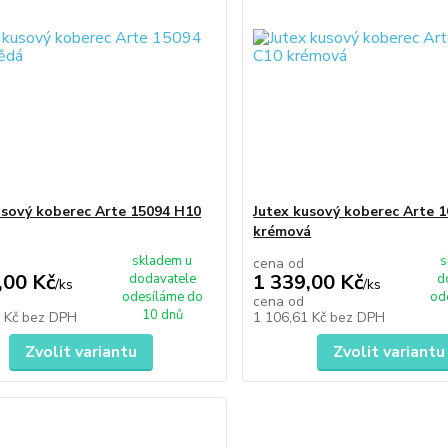
usový koberec Arte 15094 H10
Jutex kusový koberec Arte 
krémová
skladem u
s
cena od
,00 Kč
1 339,00 Kč
dodavatele
d
/
ks
/
ks
odesíláme do
od
cena od
10 dnů
1 Kč
bez DPH
1 106,61 Kč
bez DPH
Zvolit variantu
Zvolit variantu