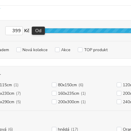
Kč
Od
adem
Nová kolekce
Akce
TOP produkt
r
x115cm
(1)
80x150cm
(6)
120
0x230cm
(7)
160x235cm
(1)
200
0x290cm
(5)
200x300cm
(1)
240
ová
(6)
hnědá
(17)
Ora