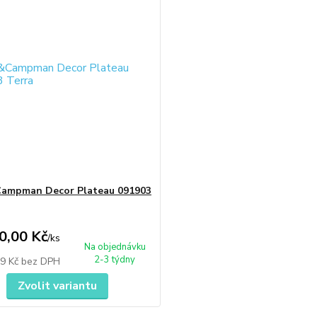
Campman Decor Plateau 091903
0,00 Kč
/
ks
Na objednávku
2-3 týdny
69 Kč
bez DPH
Zvolit variantu