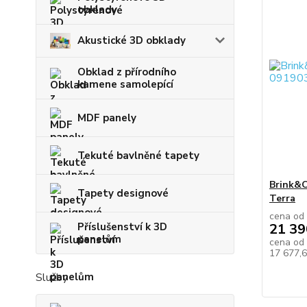
obklady
Akustické 3D obklady
Obklad z přírodního
kamene samolepící
MDF panely
Tekuté bavlněné tapety
Brink&
Tapety designové
Terra
cena od
Příslušenství k 3D
21 39
panelům
cena od
17 677,
Služby