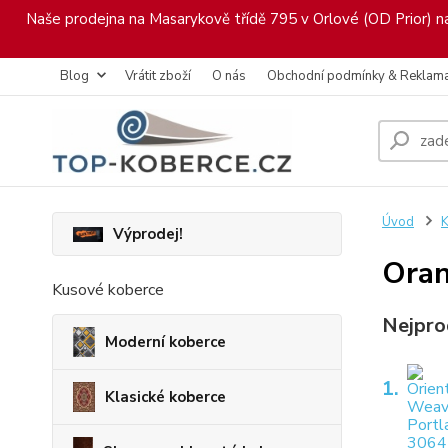
Naše prodejna na Masarykově třídě 795 v Orlové (OD Prior) nab
Blog
Vrátit zboží
O nás
Obchodní podmínky & Reklam
Úvod
K
Výprodej!
Oran
Kusové koberce
Nejpro
Moderní koberce
1.
Klasické koberce