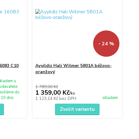
- 24 %
16083 C10
Ayyildiz Hali Wilmer 5801A béžovo-
oranžový
kladem u
odavatele
1 789,00 Kč
1 359,00 Kč
esíláme do
/
ks
10 dnů
skladem
1 123,14 Kč
bez DPH
Zvolit variantu