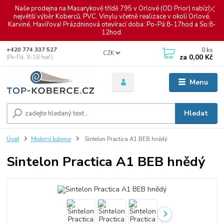
Naše prodejna na Masarykově třídě 795 v Orlové (OD Prior) nabízí
největší výběr Koberců, PVC, Vinylu včetně realizace v okolí Orlové,
Karviné, Havířova! Prázdninová otevírací doba: Po-Pá:8-17hod a So:8-
12hod.
0
ks
+420 774 337 527
CZK
za
0,00 Kč
(Po-Pá, 8-18 hod.)
Menu
Hledat
Úvod
Moderní koberce
Sintelon Practica A1 BEB hnědý
Sintelon Practica A1 BEB hnědý