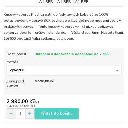
Kusový koberec Practica patří do řady levných koberců ze 100%
polypropylenu v úpravě BCF. Jedná se o klasické nebo moderní vzory v
praktických barvách. Tento kusový koberec vyniká nízkou pořizovací
cenou za dodržení určitých standardu. Výška vlasu: 6mm Hustota tkaní:
153600 bodů/m2 Váha celkem...
celý popis
Dostupnost
skladem u dodavatele odesíláme do 7 dnů
rozměr
Cena před
1 590,00 Kč
slevou
2 990,00 Kč
/
ks
2 471,07 Kč
bez DPH
Přidat do košíku