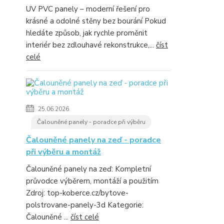
UV PVC panely – moderní řešení pro
krásné a odolné stěny bez bourání Pokud
hledáte způsob, jak rychle proměnit
interiér bez zdlouhavé rekonstrukce,...
číst
celé
25.06.2026
Čalouněné panely - poradce při výběru
Čalouněné panely na zeď - poradce
při výběru a montáž
Čalouněné panely na zeď: Kompletní
průvodce výběrem, montáží a použitím
Zdroj: top-koberce.cz/bytove-
polstrovane-panely-3d Kategorie:
Čalouněné ...
číst celé