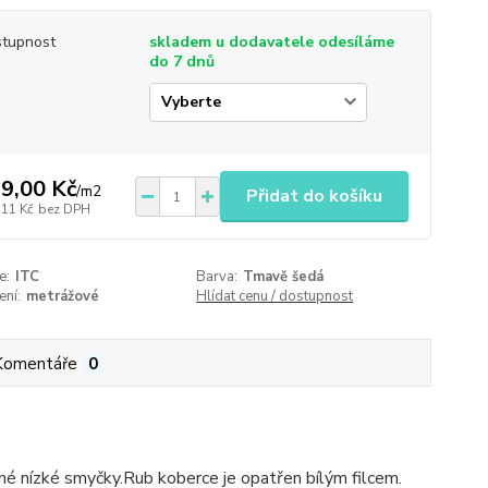
tupnost
skladem u dodavatele odesíláme
do 7 dnů
9,00 Kč
/
m2
Přidat do košíku
,11 Kč
bez DPH
e:
ITC
Barva:
Tmavě šedá
ení:
metrážové
Hlídat cenu / dostupnost
Komentáře
0
né nízké smyčky.Rub koberce je opatřen bílým filcem.