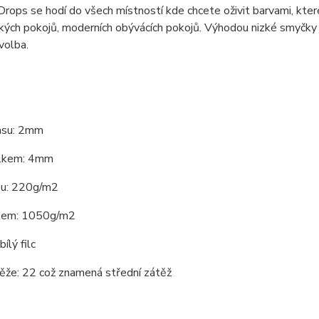
rops se hodí do všech místností kde chcete oživit barvami, kter
kých pokojů, moderních obývácích pokojů. Výhodou nizké smyčky
volba.
asu: 2mm
elkem: 4mm
su: 220g/m2
kem: 1050g/m2
ílý filc
ěže: 22 což znamená střední zátěž