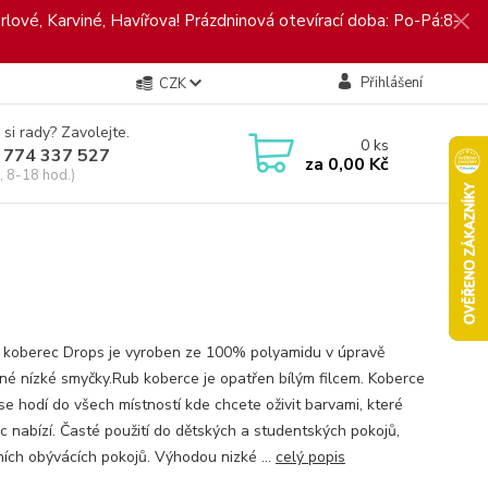
rlové, Karviné, Havířova! Prázdninová otevírací doba: Po-Pá:8-
Přihlášení
CZK
 si rady? Zavolejte.
0
ks
 774 337 527
za
0,00 Kč
, 8-18 hod.)
 koberec Drops je vyroben ze 100% polyamidu v úpravě
ěné nízké smyčky.Rub koberce je opatřen bílým filcem. Koberce
se hodí do všech místností kde chcete oživit barvami, které
c nabízí. Časté použití do dětských a studentských pokojů,
ích obývácích pokojů. Výhodou nizké ...
celý popis