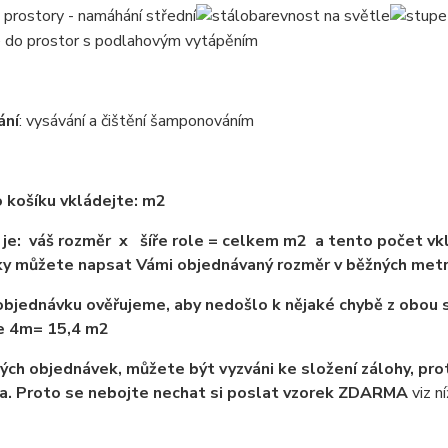
ání
: vysávání a čištění šamponováním
 košíku vkládejte: m2
je: váš rozměr x šíře role = celkem m2 a tento počet vkl
y můžete napsat Vámi objednávaný rozměr v běžných met
bjednávku ověřujeme, aby nedošlo k nějaké chybě z obou s
ře 4m= 15,4 m2
ých objednávek, můžete být vyzváni ke složení zálohy, pro
a. Proto se nebojte nechat si poslat vzorek ZDARMA
viz ní