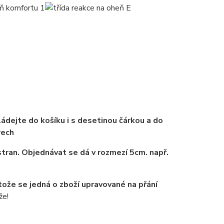
ádejte do košíku i s desetinou čárkou a do
rech
tran. Objednávat se dá v rozmezí 5cm. např.
tože se jedná o zboží upravované na přání
že!