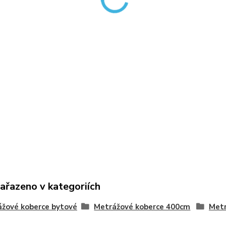
zařazeno v kategoriích
žové koberce bytové
Metrážové koberce 400cm
Metr