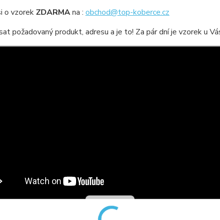
i o vzorek
ZDARMA
na :
obchod@top-koberce.cz
sat požadovaný produkt, adresu a je to! Za pár dní je vzorek u V