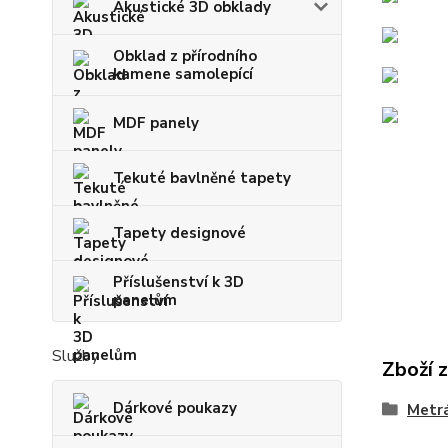
Akustické 3D obklady
Obklad z přírodního
kamene samolepící
MDF panely
Tekuté bavlněné tapety
Tapety designové
Příslušenství k 3D
panelům
Služby
Zboží 
Dárkové poukazy
Metrá