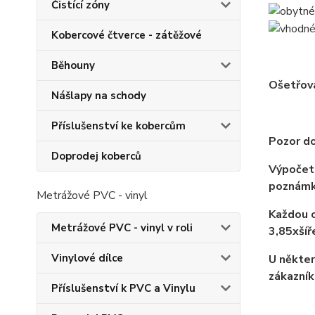
Čistící zóny
Kobercové čtverce - zátěžové
Běhouny
Ošetřov
Nášlapy na schody
Příslušenství ke kobercům
Pozor do
Doprodej koberců
Výpočet 
poznámk
Metrážové PVC - vinyl
Každou o
Metrážové PVC - vinyl v roli
3,85xší
Vinylové dílce
U někter
zákazník
Příslušenství k PVC a Vinylu