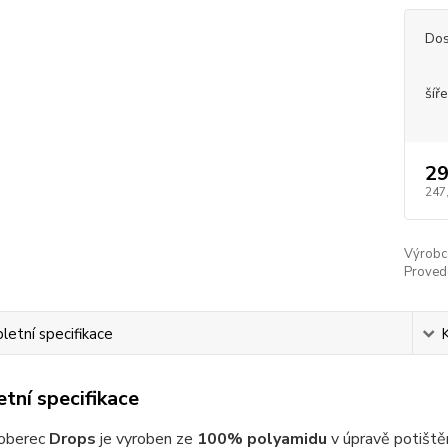
Dos
šíře
29
247
Výrobc
Proved
etní specifikace
tní specifikace
oberec
Drops
je vyroben ze
100% polyamidu
v úpravě potiště