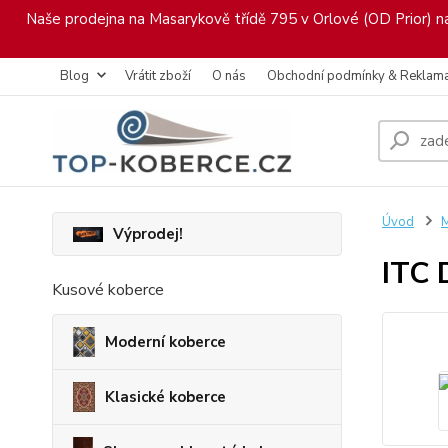
Naše prodejna na Masarykově třídě 795 v Orlové (OD Prior) nab
Blog
Vrátit zboží
O nás
Obchodní podmínky & Reklam
Úvod
M
Výprodej!
ITC 
Kusové koberce
Moderní koberce
Klasické koberce