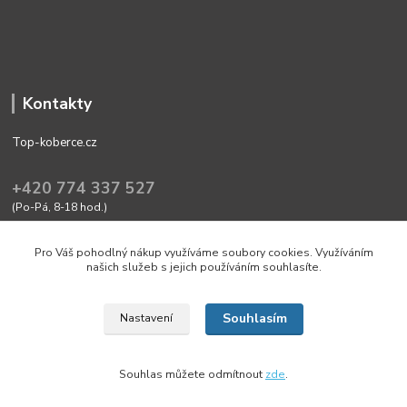
Kontakty
Top-koberce.cz
+420 774 337 527
(Po-Pá, 8-18 hod.)
obchod@top-koberce.cz
Pro Váš pohodlný nákup využíváme soubory cookies. Využíváním
našich služeb s jejich používáním souhlasíte.
Souhlasím
Nastavení
Friendly shop with quality goods Top-koberce.cz
Souhlas můžete odmítnout
zde
.