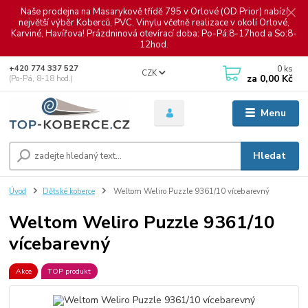
Naše prodejna na Masarykově třídě 795 v Orlové (OD Prior) nabízí
největší výběr Koberců, PVC, Vinylu včetně realizace v okolí Orlové,
Karviné, Havířova! Prázdninová otevírací doba: Po-Pá:8-17hod a So:8-
12hod.
0
ks
+420 774 337 527
CZK
za
0,00 Kč
(Po-Pá, 8-18 hod.)
Menu
Hledat
Úvod
Dětské koberce
Weltom Weliro Puzzle 9361/10 vícebarevný
Weltom Weliro Puzzle 9361/10
vícebarevný
Akce
TOP produkt