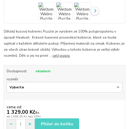
Dětský kusový koberec Puzzle je vyroben ze 100% polypropylenu v
úpravě Heatset. Krásné barevné provedení koberce, které se bude
vyjímat v každém dětském pokoji. Příjemný materiál na omak. Koberec je
ze všech stran krásně obšitý. Výhodou u tohoto koberce je velký výběr
rozměrů. Děti si jej na první ...
celý popis
Dostupnost
skladem
rozměr
cena od
1 329,00 Kč
/
ks
od
1 098,35 Kč
bez DPH
Přidat do košíku