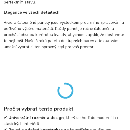
perfektním stavu.
Elegance ve všech detailech
Riviera čalouněné panely jsou výsledkem precizního zpracování a
pečlivého výběru materiálů. Každý panel je ručně čalouněn a
prochází přísnou kontrolou kvality, abychom zajistili, že dostanete
to nejlepší. Naše široká paleta dostupných barev a textur vám
umožní vybrat si ten správný styl pro váš prostor.
Proč si vybrat tento produkt
✔
Univerzální rozměr a design
, který se hodí do moderních i
klasických interiérů
✔
Pevná a odolná konstrukce z dřevotřísky
pro dlouhou