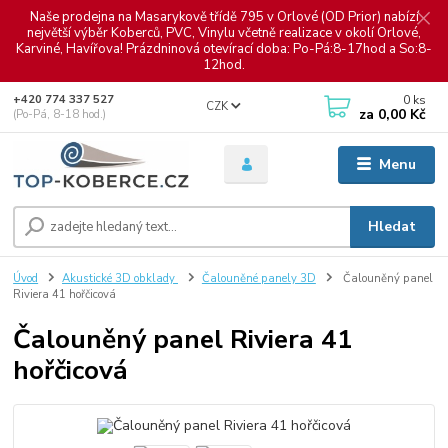
Naše prodejna na Masarykově třídě 795 v Orlové (OD Prior) nabízí
největší výběr Koberců, PVC, Vinylu včetně realizace v okolí Orlové,
Karviné, Havířova! Prázdninová otevírací doba: Po-Pá:8-17hod a So:8-
12hod.
0
ks
+420 774 337 527
CZK
za
0,00 Kč
(Po-Pá, 8-18 hod.)
Menu
Hledat
Úvod
Akustické 3D obklady
Čalouněné panely 3D
Čalouněný panel
Riviera 41 hořčicová
Čalouněný panel Riviera 41
hořčicová