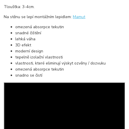
Tloušťka: 3-4cm.
Na stěnu se lepí montážním lepidlem:
Mamut
omezená absorpce tekutin
snadné čištění
lehká váha
3D efekt
moderní design
tepelně izolační vlastnosti
vlastnosti, které eliminují výskyt ozvěny / dozvuku
omezená absorpce tekutin
snadno se čistí