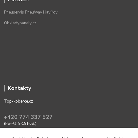
Pneuservis PneuWay Havířov
Obkladypanely.cz
Kontakty
Top-koberce.cz
+420 774 337 527
(Po-Pá, 8-18 hod.)
obchod@top-koberce.cz