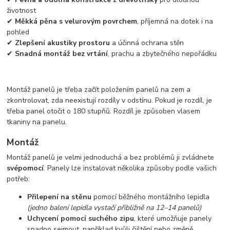
životnost
✔
Měkká pěna s velurovým povrchem
, příjemná na dotek i na
pohled
✔
Zlepšení akustiky prostoru
a účinná ochrana stěn
✔
Snadná montáž bez vrtání
, prachu a zbytečného nepořádku
Montáž panelů je třeba začít položením panelů na zem a
zkontrolovat, zda neexistují rozdíly v odstínu. Pokud je rozdíl, je
třeba panel otočit o 180 stupňů. Rozdíl je způsoben vlasem
tkaniny na panelu.
Montáž
Montáž panelů je velmi jednoduchá a bez problémů ji zvládnete
svépomocí
. Panely lze instalovat několika způsoby podle vašich
potřeb:
Přilepení na stěnu
pomocí běžného montážního lepidla
(jedno balení lepidla vystačí přibližně na 12–14 panelů)
Uchycení pomocí suchého zipu
, které umožňuje panely
snadno sejmout, například kvůli čištění nebo změně