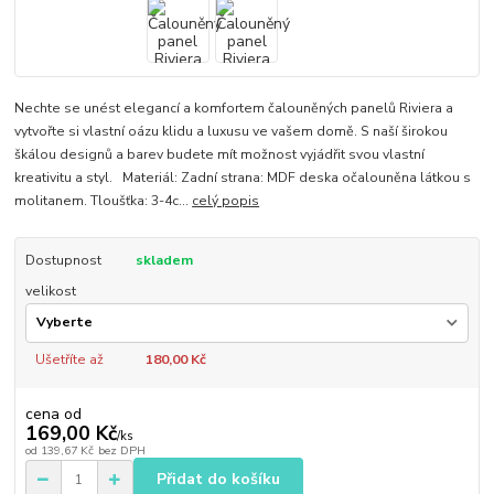
Nechte se unést elegancí a komfortem čalouněných panelů Riviera a
vytvořte si vlastní oázu klidu a luxusu ve vašem domě. S naší širokou
škálou designů a barev budete mít možnost vyjádřit svou vlastní
kreativitu a styl. Materiál: Zadní strana: MDF deska očalouněna látkou s
molitanem. Tloušťka: 3-4c...
celý popis
Dostupnost
skladem
velikost
Ušetříte až
180,00 Kč
cena od
169,00 Kč
/
ks
od
139,67 Kč
bez DPH
Přidat do košíku