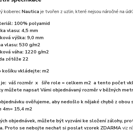
ý koberec
Nautica
je tvořen z uzlin, které nejsou náročné na ú
eriál: 100% polyamid
ka vlasu: 4,5 mm
ková výška: 9,0 mm
a vlasu: 530 g/m2
ková váha: 1220 g/m2
da zétěže 22
 košíku vkládejte: m2
je: váš rozměr x šíře role = celkem m2 a tento počet vkl
y můžete napsat Vámi objednávaný rozměr v běžných met
bjednávku ověřujeme, aby nedošlo k nějaké chybě z obou s
ře 4m= 15,4 m2
ých objednávek, můžete být vyzváni ke složení zálohy, pro
a. Proto se nebojte nechat si poslat vzorek ZDARMA
viz ní