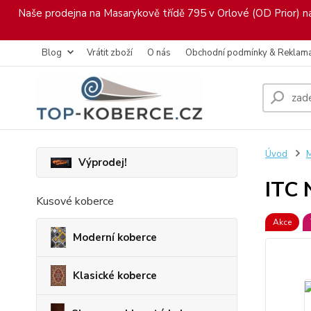
Naše prodejna na Masarykově třídě 795 v Orlové (OD Prior) nab
Blog
Vrátit zboží
O nás
Obchodní podmínky & Reklam
Úvod
M
Výprodej!
ITC 
Kusové koberce
Akce
Moderní koberce
Klasické koberce