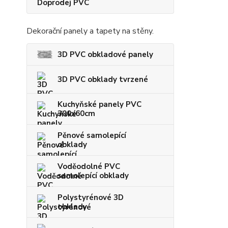
Doprodej PVC
Dekorační panely a tapety na stěny.
3D PVC obkladové panely
3D PVC obklady tvrzené
Kuchyňské panely PVC
300x60cm
Pěnové samolepící
obklady
Voděodolné PVC
samolepící obklady
Polystyrénové 3D
obklady