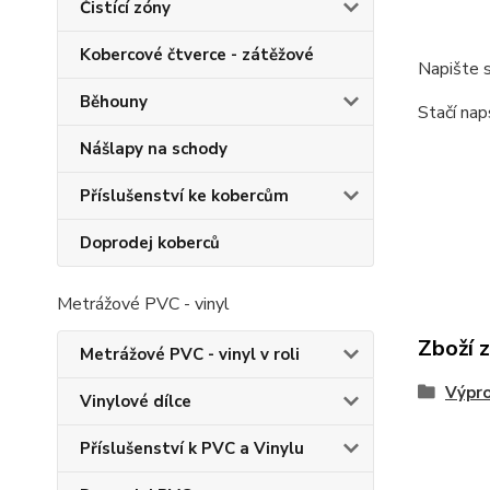
Čistící zóny
Kobercové čtverce - zátěžové
Napište s
Běhouny
Stačí nap
Nášlapy na schody
Příslušenství ke kobercům
Doprodej koberců
Metrážové PVC - vinyl
Zboží 
Metrážové PVC - vinyl v roli
Výpro
Vinylové dílce
Příslušenství k PVC a Vinylu