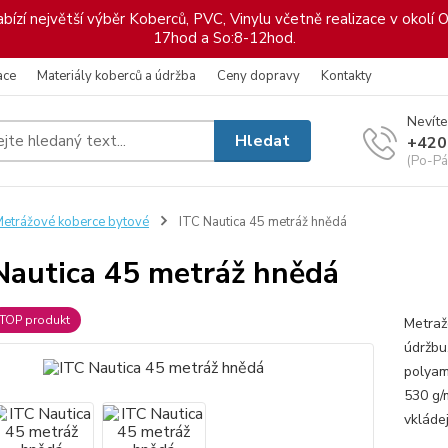
ízí největší výběr Koberců, PVC, Vinylu včetně realizace v okolí O
17hod a So:8-12hod.
ace
Materiály koberců a údržba
Ceny dopravy
Kontakty
Nevíte
Hledat
+420
(Po-Pá
etrážové koberce bytové
ITC Nautica 45 metráž hnědá
Nautica 45 metráž hnědá
TOP produkt
Metraž
údržbu
polyam
530 g/
vkláde