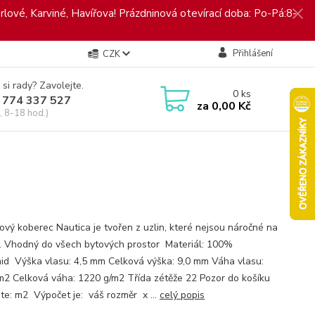
rlové, Karviné, Havířova! Prázdninová otevírací doba: Po-Pá:8-
Přihlášení
CZK
 si rady? Zavolejte.
0
ks
 774 337 527
za
0,00 Kč
, 8-18 hod.)
ový koberec Nautica je tvořen z uzlin, které nejsou náročné na
. Vhodný do všech bytových prostor Materiál: 100%
id Výška vlasu: 4,5 mm Celková výška: 9,0 mm Váha vlasu:
m2 Celková váha: 1220 g/m2 Třída zétěže 22 Pozor do košíku
jte: m2 Výpočet je: váš rozměr x ...
celý popis