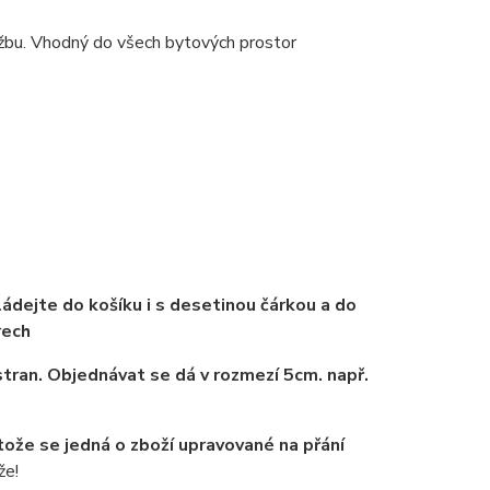
držbu. Vhodný do všech bytových prostor
ádejte do košíku i s desetinou čárkou a do
rech
tran. Objednávat se dá v rozmezí 5cm. např.
tože se jedná o zboží upravované na přání
že!