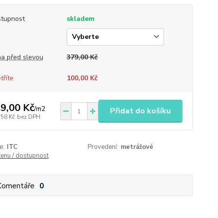
tupnost
skladem
a před slevou
379,00 Kč
tříte
100,00 Kč
9,00 Kč
/
m2
Přidat do košíku
,58 Kč
bez DPH
e:
ITC
Provedení:
metrážové
cenu / dostupnost
Komentáře
0