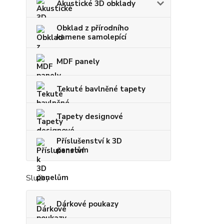
Akustické 3D obklady
Obklad z přírodního
kamene samolepící
MDF panely
Tekuté bavlněné tapety
Tapety designové
Příslušenství k 3D
panelům
Služby
Dárkové poukazy