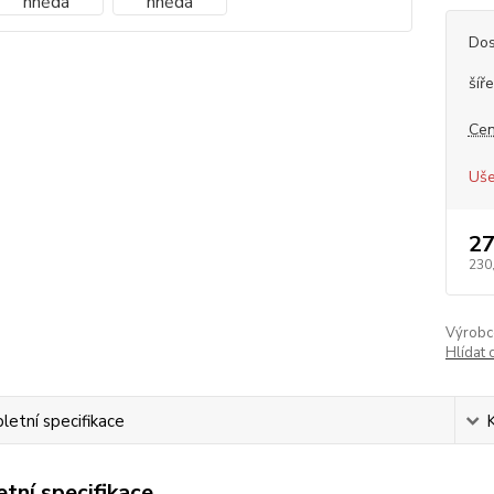
Dos
šíře
Cen
Uše
27
230
Výrobc
Hlídat 
etní specifikace
tní specifikace