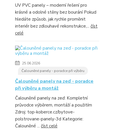
UV PVC panely – moderní řešení pro
krásné a odolné stěny bez bourání Pokud
hledáte způsob, jak rychle proměnit
interiér bez zdlouhavé rekonstrukce,...
číst
celé
25.06.2026
Čalouněné panely - poradce při výběru
Čalouněné panely na zeď - poradce
při výběru a montáž
Čalouněné panely na zeď: Kompletní
průvodce výběrem, montáží a použitím
Zdroj: top-koberce.cz/bytove-
polstrovane-panely-3d Kategorie:
Čalouněné ...
číst celé