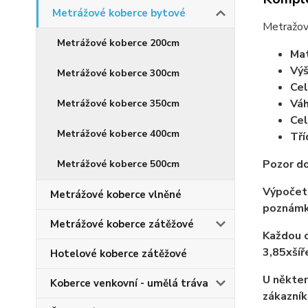
Metrážové koberce bytové
Metražov
Metrážové koberce 200cm
Mat
Výš
Metrážové koberce 300cm
Cel
Váh
Metrážové koberce 350cm
Cel
Metrážové koberce 400cm
Tří
Pozor do
Metrážové koberce 500cm
Výpočet 
Metrážové koberce vlněné
poznámk
Metrážové koberce zátěžové
Každou o
3,85xší
Hotelové koberce zátěžové
U někter
Koberce venkovní - umělá tráva
zákazník