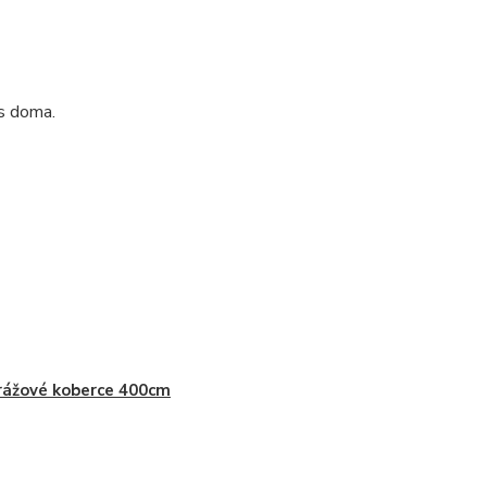
ás doma.
ážové koberce 400cm