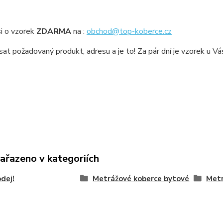
i o vzorek
ZDARMA
na :
obchod@top-koberce.cz
sat požadovaný produkt, adresu a je to! Za pár dní je vzorek u V
zařazeno v kategoriích
dej!
Metrážové koberce bytové
Metr