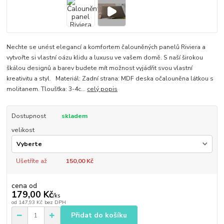
Nechte se unést elegancí a komfortem čalouněných panelů Riviera a
vytvořte si vlastní oázu klidu a luxusu ve vašem domě. S naší širokou
škálou designů a barev budete mít možnost vyjádřit svou vlastní
kreativitu a styl. Materiál: Zadní strana: MDF deska očalouněna látkou s
molitanem. Tloušťka: 3-4c...
celý popis
Dostupnost
skladem
velikost
Ušetříte až
150,00 Kč
cena od
179,00 Kč
/
ks
od
147,93 Kč
bez DPH
Přidat do košíku