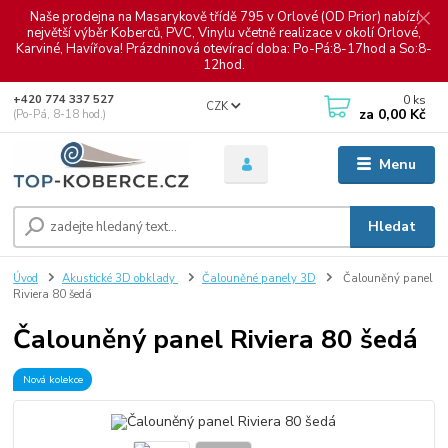
Naše prodejna na Masarykově třídě 795 v Orlové (OD Prior) nabízí
největší výběr Koberců, PVC, Vinylu včetně realizace v okolí Orlové,
Karviné, Havířova! Prázdninová otevírací doba: Po-Pá:8-17hod a So:8-
12hod.
0
ks
+420 774 337 527
CZK
za
0,00 Kč
(Po-Pá, 8-18 hod.)
Menu
Hledat
Úvod
Akustické 3D obklady
Čalouněné panely 3D
Čalouněný panel
Riviera 80 šedá
Čalouněný panel Riviera 80 šedá
Nová kolekce