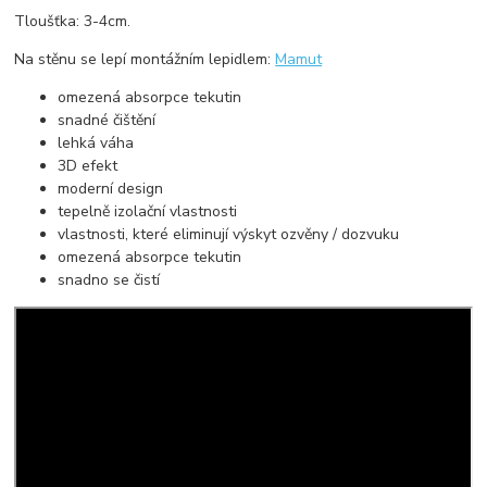
Tloušťka: 3-4cm.
Na stěnu se lepí montážním lepidlem:
Mamut
omezená absorpce tekutin
snadné čištění
lehká váha
3D efekt
moderní design
tepelně izolační vlastnosti
vlastnosti, které eliminují výskyt ozvěny / dozvuku
omezená absorpce tekutin
snadno se čistí