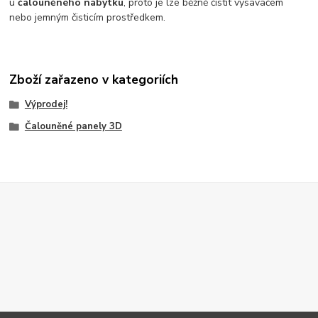
u
čalouněného nábytku
, proto je lze běžně čistit vysavačem
nebo jemným čisticím prostředkem.
Zboží zařazeno v kategoriích
Výprodej!
Čalouněné panely 3D