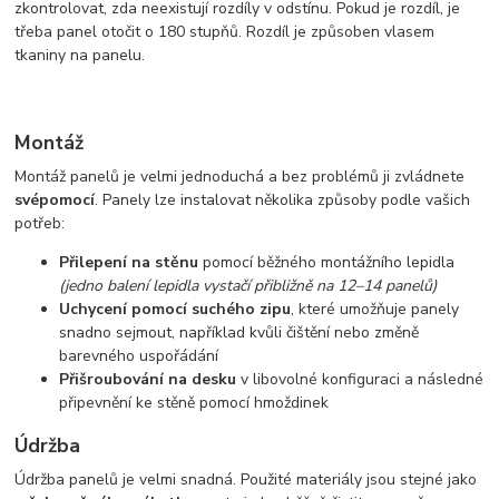
zkontrolovat, zda neexistují rozdíly v odstínu. Pokud je rozdíl, je
třeba panel otočit o 180 stupňů. Rozdíl je způsoben vlasem
tkaniny na panelu.
Montáž
Montáž panelů je velmi jednoduchá a bez problémů ji zvládnete
svépomocí
. Panely lze instalovat několika způsoby podle vašich
potřeb:
Přilepení na stěnu
pomocí běžného montážního lepidla
(jedno balení lepidla vystačí přibližně na 12–14 panelů)
Uchycení pomocí suchého zipu
, které umožňuje panely
snadno sejmout, například kvůli čištění nebo změně
barevného uspořádání
Přišroubování na desku
v libovolné konfiguraci a následné
připevnění ke stěně pomocí hmoždinek
Údržba
Údržba panelů je velmi snadná. Použité materiály jsou stejné jako