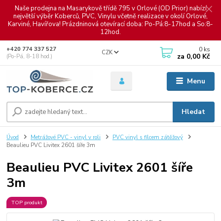
Naše prodejna na Masarykově třídě 795 v Orlové (OD Prior) nabízí
největší výběr Koberců, PVC, Vinylu včetně realizace v okolí Orlové,
Karviné, Havířova! Prázdninová otevírací doba: Po-Pá:8-17hod a So:8-
12hod.
0
ks
+420 774 337 527
CZK
za
0,00 Kč
(Po-Pá, 8-18 hod.)
Menu
Hledat
Úvod
Metrážové PVC - vinyl v roli
PVC vinyl s filcem zátěžový
Beaulieu PVC Livitex 2601 šíře 3m
Beaulieu PVC Livitex 2601 šíře
3m
TOP produkt