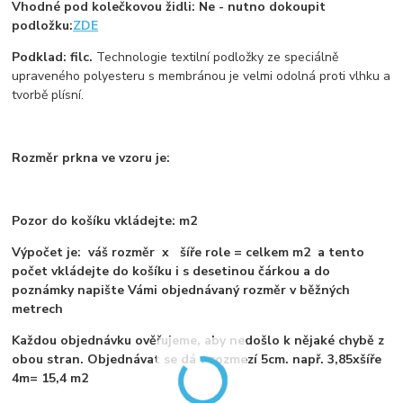
Vhodné pod kolečkovou židli: Ne - nutno dokoupit
podložku:
ZDE
Podklad: filc.
Technologie textilní podložky ze speciálně
upraveného polyesteru s membránou je velmi odolná proti vlhku a
tvorbě plísní.
Rozměr prkna ve vzoru je:
Pozor do košíku vkládejte: m2
Výpočet je: váš rozměr x šíře role = celkem m2 a tento
počet vkládejte do košíku i s desetinou čárkou a do
poznámky napište Vámi objednávaný rozměr v běžných
metrech
Každou objednávku ověřujeme, aby nedošlo k nějaké chybě z
obou stran. Objednávat se dá v rozmezí 5cm. např. 3,85xšíře
4m= 15,4 m2