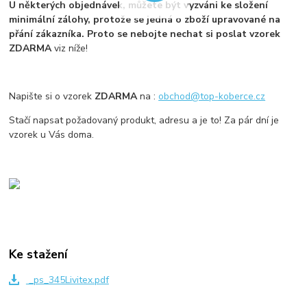
U některých objednávek, můžete být vyzváni ke složení
minimální zálohy, protože se jedná o zboží upravované na
přání zákazníka. Proto se nebojte nechat si poslat vzorek
ZDARMA
viz níže!
Napište si o vzorek
ZDARMA
na :
obchod@top-koberce.cz
Stačí napsat požadovaný produkt, adresu a je to! Za pár dní je
vzorek u Vás doma.
Ke stažení
_ps_345Livitex.pdf