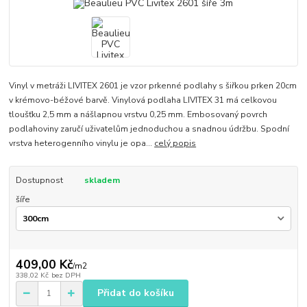
Vinyl v metráži LIVITEX 2601 je vzor prkenné podlahy s šiřkou prken 20cm
v krémovo-béžové barvě. Vinylová podlaha LIVITEX 31 má celkovou
tloušťku 2,5 mm a nášlapnou vrstvu 0,25 mm. Embosovaný povrch
podlahoviny zaručí uživatelům jednoduchou a snadnou údržbu. Spodní
vrstva heterogenního vinylu je opa...
celý popis
Dostupnost
skladem
šíře
409,00 Kč
/
m2
338,02 Kč
bez DPH
Přidat do košíku