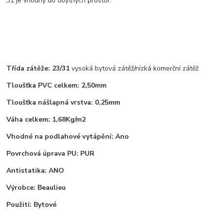
31 je vhodný do obytných prostor.
Třída zátěže: 23/31
vysoká bytová zátěž/nízká komerční zátěž
Tloušťka PVC celkem: 2,50mm
Tloušťka nášlapná vrstva: 0,25mm
Váha celkem: 1,68Kg/m2
Vhodné na podlahové vytápění: Ano
Povrchová úprava PU: PUR
Antistatika: ANO
Výrobce: Beaulieu
Použití: Bytové