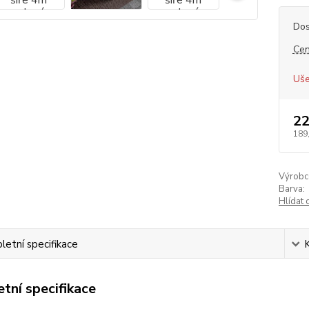
Dos
Cen
Uše
22
189
Výrobc
Barva:
Hlídat 
etní specifikace
tní specifikace