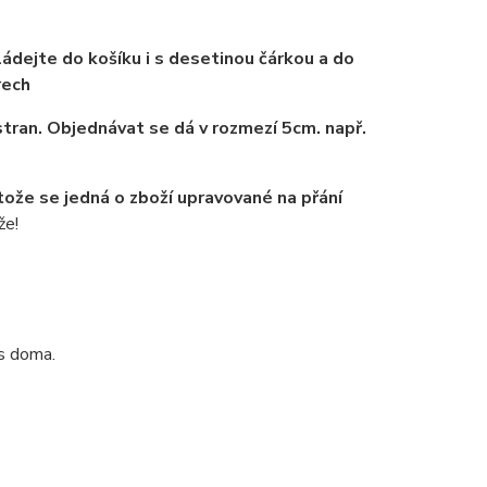
ádejte do košíku i s desetinou čárkou a do
rech
tran. Objednávat se dá v rozmezí 5cm. např.
tože se jedná o zboží upravované na přání
že!
ás doma.