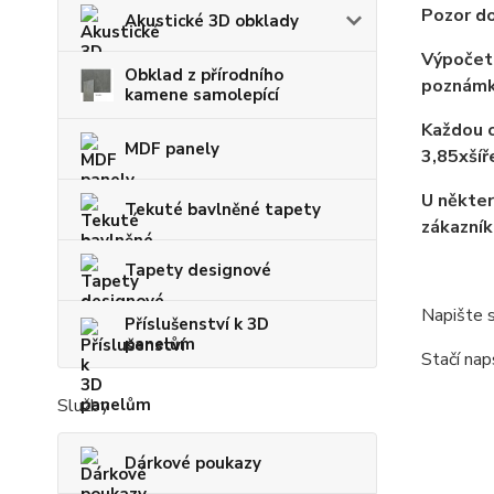
Pozor do
Akustické 3D obklady
Výpočet 
Obklad z přírodního
poznámk
kamene samolepící
Každou o
MDF panely
3,85xší
U někter
Tekuté bavlněné tapety
zákazník
Tapety designové
Napište s
Příslušenství k 3D
panelům
Stačí nap
Služby
Dárkové poukazy