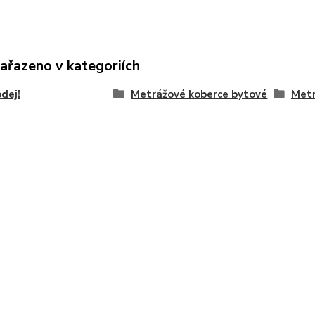
zařazeno v kategoriích
dej!
Metrážové koberce bytové
Metr