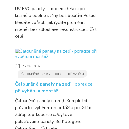
UV PVC panely – moderní řešení pro
krásné a odolné stěny bez bourání Pokud
hledáte způsob, jak rychle proměnit
interiér bez zdlouhavé rekonstrukce,...
číst
celé
25.06.2026
Čalouněné panely - poradce při výběru
Čalouněné panely na zeď - poradce
při výběru a montáž
Čalouněné panely na zeď: Kompletní
průvodce výběrem, montáží a použitím
Zdroj: top-koberce.cz/bytove-
polstrovane-panely-3d Kategorie:
Čalouněné ...
číst celé