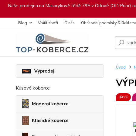
Naše prodejna na Masarykově třídě 795 v Orlové (OD Prior) nab
Blog
Vrátit zboží
O nás
Obchodní podmínky & Reklam
Úvod
M
Výprodej!
VÝPR
Kusové koberce
Akce
Moderní koberce
Klasické koberce