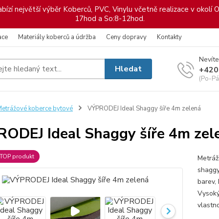
ízí největší výběr Koberců, PVC, Vinylu včetně realizace v okolí O
17hod a So:8-12hod.
ace
Materiály koberců a údržba
Ceny dopravy
Kontakty
Nevíte
Hledat
+420
(Po-Pá
etrážové koberce bytové
VÝPRODEJ Ideal Shaggy šíře 4m zelená
ODEJ Ideal Shaggy šíře 4m zel
TOP produkt
Metráž
shaggy
barev,
Vysoký 
vlastno