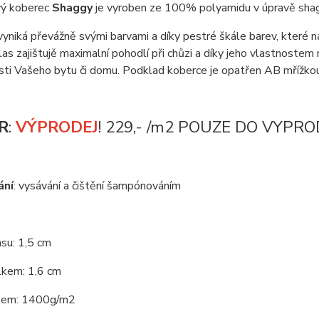
ý koberec
Shaggy
je vyroben ze 100% polyamidu v úpravě sha
yniká převážně svými barvami a díky pestré škále barev, které n
as zajištujě maximalní pohodlí při chůzi a díky jeho vlastnostem 
sti Vašeho bytu či domu. Podklad koberce je opatřen AB mřížkou
R
:
VÝPRODEJ
! 229,- /m2 POUZE DO VYPR
ání
: vysávání a čištění šampónováním
su: 1,5 cm
lkem: 1,6 cm
kem: 1400g/m2