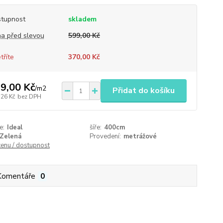
tupnost
skladem
a před slevou
599,00 Kč
tříte
370,00 Kč
9,00 Kč
/
m2
Přidat do košíku
,26 Kč
bez DPH
e:
Ideal
šíře:
400cm
Zelená
Provedení:
metrážové
cenu / dostupnost
Komentáře
0