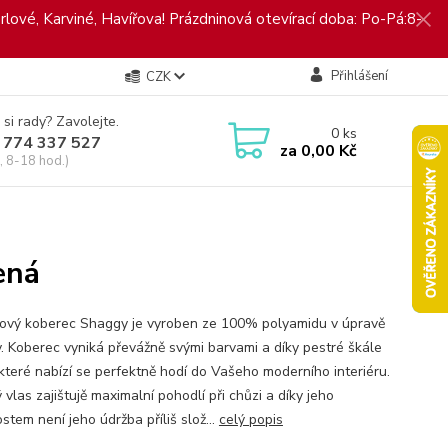
rlové, Karviné, Havířova! Prázdninová otevírací doba: Po-Pá:8-
Přihlášení
CZK
 si rady? Zavolejte.
0
ks
 774 337 527
za
0,00 Kč
, 8-18 hod.)
ená
ový koberec Shaggy je vyroben ze 100% polyamidu v úpravě
. Koberec vyniká převážně svými barvami a díky pestré škále
 které nabízí se perfektně hodí do Vašeho moderního interiéru.
vlas zajištujě maximalní pohodlí při chůzi a díky jeho
stem není jeho údržba příliš slož...
celý popis