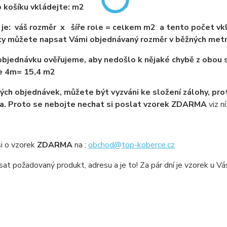
 košíku vkládejte: m2
je: váš rozměr x šíře role = celkem m2 a tento počet vkl
y můžete napsat Vámi objednávaný rozměr v běžných met
bjednávku ověřujeme, aby nedošlo k nějaké chybě z obou s
ře 4m= 15,4 m2
ých objednávek, můžete být vyzváni ke složení zálohy, pro
a. Proto se nebojte nechat si poslat vzorek ZDARMA
viz ní
i o vzorek
ZDARMA
na :
obchod@top-koberce.cz
sat požadovaný produkt, adresu a je to! Za pár dní je vzorek u V