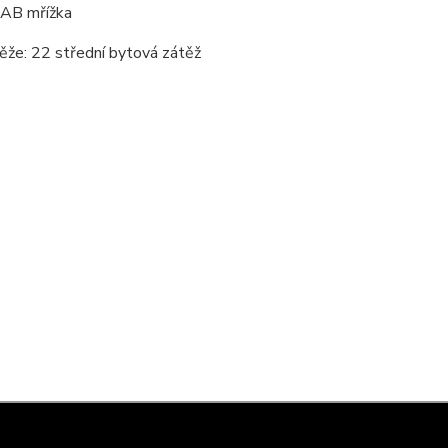
 AB mřížka
ěže: 22 střední bytová zátěž