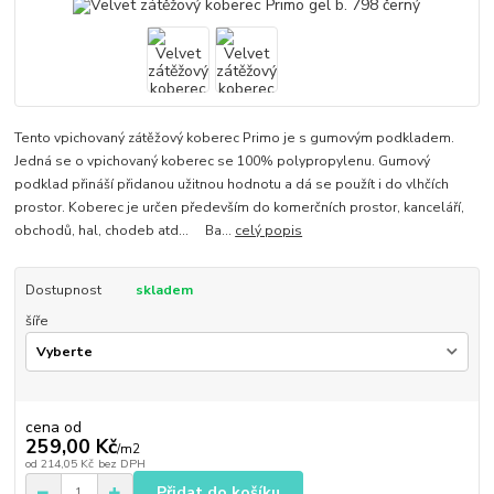
Tento vpichovaný zátěžový koberec Primo je s gumovým podkladem.
Jedná se o vpichovaný koberec se 100% polypropylenu. Gumový
podklad přináší přidanou užitnou hodnotu a dá se použít i do vlhčích
prostor. Koberec je určen především do komerčních prostor, kanceláří,
obchodů, hal, chodeb atd... Ba...
celý popis
Dostupnost
skladem
šíře
cena od
259,00 Kč
/
m2
od
214,05 Kč
bez DPH
Přidat do košíku