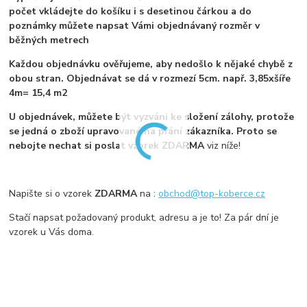
počet vkládejte do košíku i s desetinou čárkou a do
poznámky můžete napsat Vámi objednávaný rozměr v
běžných metrech
Každou objednávku ověřujeme, aby nedošlo k nějaké chybě z
obou stran. Objednávat se dá v rozmezí 5cm. např. 3,85xšíře
4m= 15,4 m2
U objednávek, můžete být vyzváni ke složení zálohy, protože
se jedná o zboží upravované na přání zákazníka. Proto se
nebojte nechat si poslat vzorek ZDARMA
viz níže!
Napište si o vzorek
ZDARMA
na :
obchod@top-koberce.cz
Stačí napsat požadovaný produkt, adresu a je to! Za pár dní je
vzorek u Vás doma.