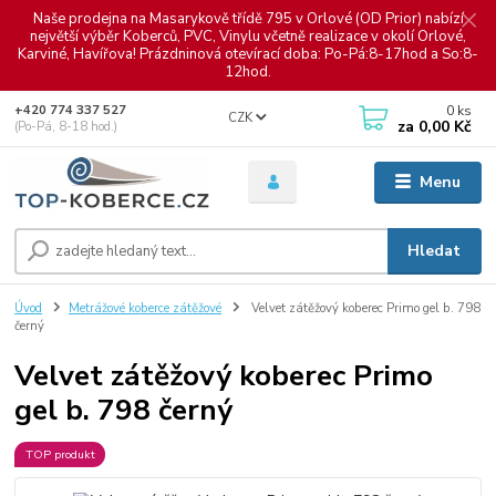
Naše prodejna na Masarykově třídě 795 v Orlové (OD Prior) nabízí
největší výběr Koberců, PVC, Vinylu včetně realizace v okolí Orlové,
Karviné, Havířova! Prázdninová otevírací doba: Po-Pá:8-17hod a So:8-
12hod.
0
ks
+420 774 337 527
CZK
za
0,00 Kč
(Po-Pá, 8-18 hod.)
Menu
Hledat
Úvod
Metrážové koberce zátěžové
Velvet zátěžový koberec Primo gel b. 798
černý
Velvet zátěžový koberec Primo
gel b. 798 černý
TOP produkt