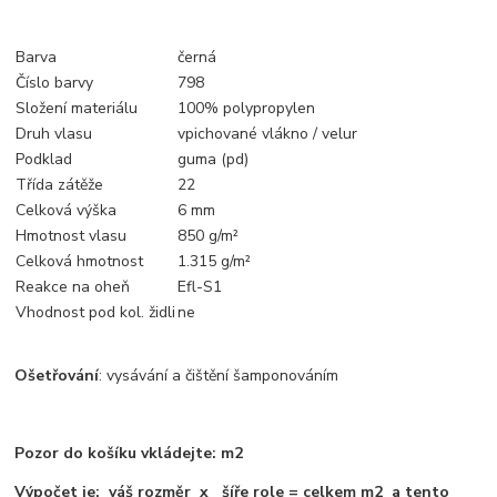
Barva
černá
Číslo barvy
798
Složení materiálu
100% polypropylen
Druh vlasu
vpichované vlákno / velur
Podklad
guma (pd)
Třída zátěže
22
Celková výška
6 mm
Hmotnost vlasu
850 g/m²
Celková hmotnost
1.315 g/m²
Reakce na oheň
Efl-S1
Vhodnost pod kol. židli
ne
Ošetřování
: vysávání a čištění šamponováním
Pozor do košíku vkládejte: m2
Výpočet je: váš rozměr x šíře role = celkem m2 a tento