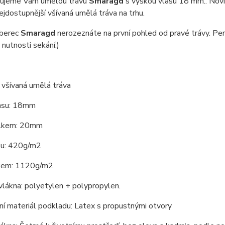
ujeme Vám umělou trávu
Smaragd
s výškou vlasu 18 mm.. Novi
jdostupnější všívaná umělá tráva na trhu.
oberec
Smaragd
nerozeznáte na první pohled od pravé trávy. Pe
 nutnosti sekání:)
 všívaná umělá tráva
asu: 18mm
elkem: 20mm
su: 420g/m2
kem: 1120g/m2
vlákna: polyetylen + polypropylen.
í materiál podkladu: Latex s propustnými otvory