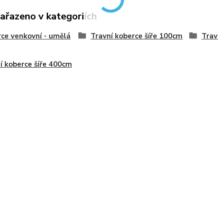
zařazeno v kategoriích
ce venkovní - umělá
Travní koberce šíře 100cm
Trav
í koberce šíře 400cm