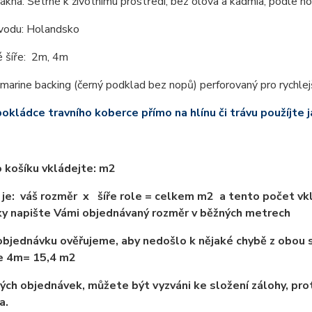
lákna: Šetrné k životnímu prostředí, bez olova a kadmia, podle
odu: Holandsko
 šíře: 2m, 4m
marine backing (černý podklad bez nopů) perforovaný pro rychlej
pokládce travního koberce přímo na hlínu či trávu použíjte
 košíku vkládejte: m2
je: váš rozměr x šíře role = celkem m2 a tento počet vkl
y napište Vámi objednávaný rozměr v běžných metrech
bjednávku ověřujeme, aby nedošlo k nějaké chybě z obou s
ře 4m= 15,4 m2
ých objednávek, můžete být vyzváni ke složení zálohy, pro
a.