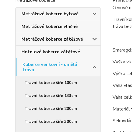
Metrážové koberce
Představ
Cenově ne
Metrážové koberce bytové
Travní k
tráva bez
Metrážové koberce vlněné
Metrážové koberce zátěžové
Smaragd:
Hotelové koberce zátěžové
Výška vl
Koberce venkovní - umělá
tráva
Výška c
Travní koberce šíře 100cm
Váha vla
Travní koberce šíře 133cm
Váha cel
Travní koberce šíře 200cm
Materiál 
Sekundárn
Travní koberce šíře 300cm