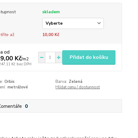
tupnost
skladem
tříte až
10,00 Kč
na od
Přidat do košíku
9,00 Kč
/
m2
247,11 Kč
bez DPH
e:
Orbis
Barva:
Zelená
ení:
metrážové
Hlídat cenu / dostupnost
Komentáře
0