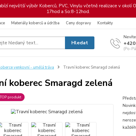
ízí největší výběr Koberců, PVC, Vinylu včetně realizace v okolí O
17hod a So:8-12hod.
ace
Materiály koberců a údržba
Ceny dopravy
Kontakty
Nevíte
Hledat
+420
(Po-Pá
oberce venkovní - umělá tráva
Travní koberec Smaragd zelená
ní koberec Smaragd zelená
TOP produkt
Předst
Novink
nejdos
neroze
každéh