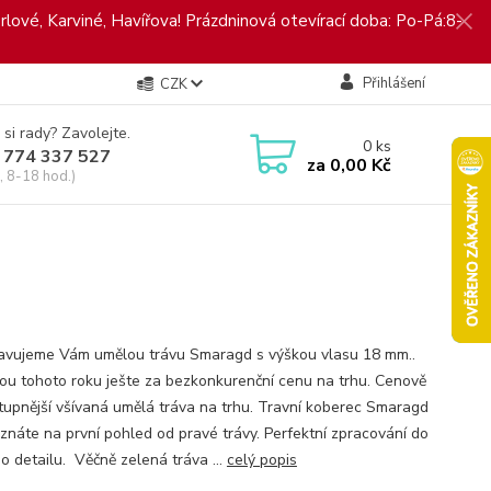
rlové, Karviné, Havířova! Prázdninová otevírací doba: Po-Pá:8-
Přihlášení
CZK
 si rady? Zavolejte.
0
ks
 774 337 527
za
0,00 Kč
, 8-18 hod.)
avujeme Vám umělou trávu Smaragd s výškou vlasu 18 mm..
ou tohoto roku ješte za bezkonkurenční cenu na trhu. Cenově
tupnější všívaná umělá tráva na trhu. Travní koberec Smaragd
znáte na první pohled od pravé trávy. Perfektní zpracování do
o detailu. Věčně zelená tráva ...
celý popis