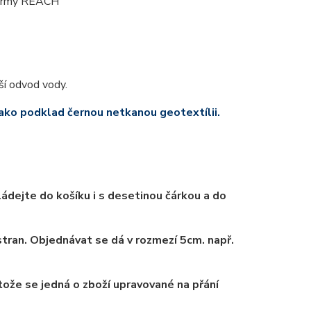
 normy REACH
ší odvod vody.
 jako podklad černou netkanou geotextílii.
ádejte do košíku i s desetinou čárkou a do
tran. Objednávat se dá v rozmezí 5cm. např.
tože se jedná o zboží upravované na přání