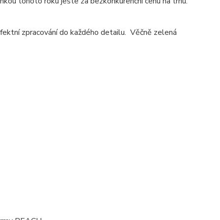
nkou tohoto roku ješte za bezkonkurenční cenu na trhu.
rfektní zpracování do každého detailu. Věčně zelená