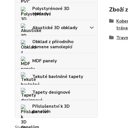
Polystyrénové 3D
Zboží 
obklady
Kober
Akustické 3D obklady
tráva
Travn
Obklad z přírodního
kamene samolepící
MDF panely
Tekuté bavlněné tapety
Tapety designové
Příslušenství k 3D
panelům
Služby