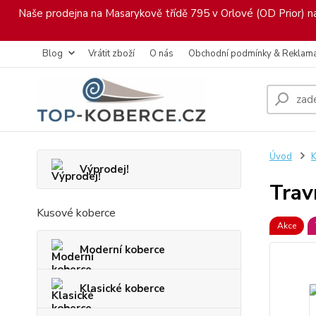
Naše prodejna na Masarykově třídě 795 v Orlové (OD Prior) nab
Blog
Vrátit zboží
O nás
Obchodní podmínky & Reklam
Úvod
K
Výprodej!
Trav
Kusové koberce
Akce
Moderní koberce
Klasické koberce