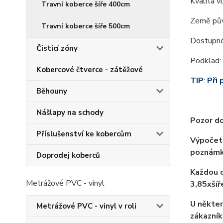
Kvalita v
Travní koberce šíře 400cm
Země pův
Travní koberce šíře 500cm
Dostupné
Čistící zóny
Podklad: 
Kobercové čtverce - zátěžové
TIP
:
Při 
Běhouny
Nášlapy na schody
Pozor do
Příslušenství ke kobercům
Výpočet 
poznámk
Doprodej koberců
Každou o
Metrážové PVC - vinyl
3,85xší
U někter
Metrážové PVC - vinyl v roli
zákazník