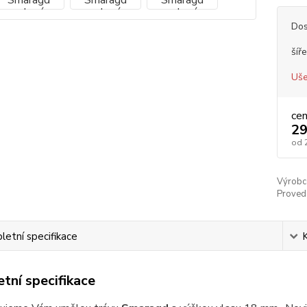
Dos
šíře
Uše
ce
29
od
Výrobc
Proved
etní specifikace
tní specifikace