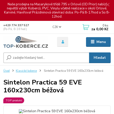
Naše prodejna na Masarykově třídě 795 v Orlové (OD Prior) nabízí
největší výběr Koberců, PVC, Vinylu včetně realizace v okolí Orlové,
Karviné, Havířova! Prázdninová otevírací doba: Po-Pá:8-17hod a So:8-
12hod.
0
ks
+420 774 337 527
CZK
za
0,00 Kč
(Po-Pá, 8-18 hod.)
Menu
Hledat
Úvod
Klasické koberce
Sintelon Practica 59 EVE 160x230cm béžová
Sintelon Practica 59 EVE
160x230cm béžová
TOP produkt