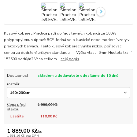
Kusový koberec Practica patří do řady levných koberců ze 100%
polypropylenu v úpravě BCF. Jedná se o klasické nebo moderní vzory v
praktických barvách. Tento kusový koberec vyniká nízkou pořizovací
cenou za dodržení určitých standardu. Výška vlasu: 6mm Hustota tkaní:
153600 bodů/m2 Váha celkem...
celý popis
Dostupnost
skladem u dodavatele odesíláme do 10 dnů
rozměr
Cena před
1 999,00 Kč
slevou
Ušetříte
110,00 Kč
1 889,00 Kč
/
ks
1 561,16 Kč
bez DPH