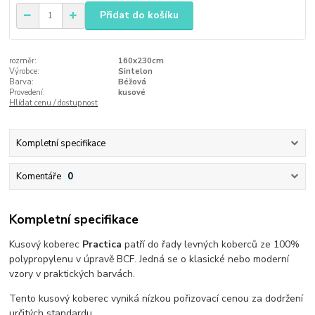
Přidat do košíku
rozměr:
160x230cm
Výrobce:
Sintelon
Barva:
Béžová
Provedení:
kusové
Hlídat cenu / dostupnost
Kompletní specifikace
Komentáře
0
Kompletní specifikace
Kusový koberec
Practica
patří do řady levných koberců ze 100%
polypropylenu v úpravě BCF. Jedná se o klasické nebo moderní
vzory v praktických barvách.
Tento kusový koberec vyniká nízkou pořizovací cenou za dodržení
určitých standardu.