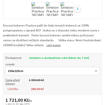
Kusový koberec Practica patří do řady levných koberců ze 100%
polypropylenu v úpravě BCF. Jedná se o klasické nebo moderní vzory v
praktických barvách. Tento kusový koberec vyniká nízkou pořizovací
cenou za dodržení určitých standardu. Výška vlasu: 6mm Hustota tkaní:
153600 bodů/m2 Váha celkem...
celý popis
Dostupnost
skladem u dodavatele odesíláme do 7 dnů
rozměr
Cena před
1 990,00 Kč
slevou
Ušetříte
269,00 Kč
1 721,00 Kč
/
ks
1 422,31 Kč
bez DPH