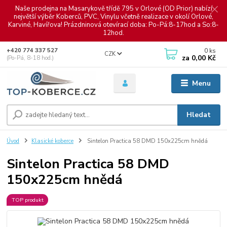
Naše prodejna na Masarykově třídě 795 v Orlové (OD Prior) nabízí
největší výběr Koberců, PVC, Vinylu včetně realizace v okolí Orlové,
Karviné, Havířova! Prázdninová otevírací doba: Po-Pá:8-17hod a So:8-
12hod.
0
ks
+420 774 337 527
CZK
za
0,00 Kč
(Po-Pá, 8-18 hod.)
Menu
Hledat
Úvod
Klasické koberce
Sintelon Practica 58 DMD 150x225cm hnědá
Sintelon Practica 58 DMD
150x225cm hnědá
TOP produkt