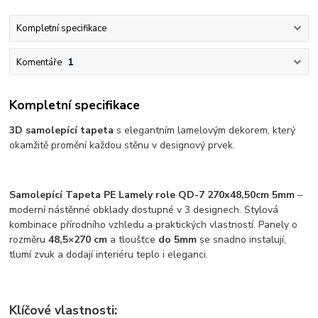
Kompletní specifikace
Komentáře
1
Kompletní specifikace
3D samolepící tapeta
s elegantním lamelovým dekorem, který
okamžitě promění každou stěnu v designový prvek.
Samolepící Tapeta PE Lamely role QD-7 270x48,50cm 5mm
–
moderní nástěnné obklady dostupné v 3 designech. Stylová
kombinace přírodního vzhledu a praktických vlastností. Panely o
rozměru
48,5×270 cm
a tloušťce
do 5mm
se snadno instalují,
tlumí zvuk a dodají interiéru teplo i eleganci.
Klíčové vlastnosti: