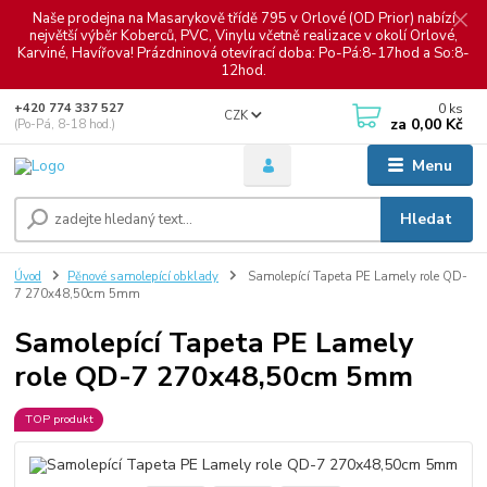
Naše prodejna na Masarykově třídě 795 v Orlové (OD Prior) nabízí
největší výběr Koberců, PVC, Vinylu včetně realizace v okolí Orlové,
Karviné, Havířova! Prázdninová otevírací doba: Po-Pá:8-17hod a So:8-
12hod.
0
ks
+420 774 337 527
CZK
za
0,00 Kč
(Po-Pá, 8-18 hod.)
Menu
Hledat
Úvod
Pěnové samolepící obklady
Samolepící Tapeta PE Lamely role QD-
7 270x48,50cm 5mm
Samolepící Tapeta PE Lamely
role QD-7 270x48,50cm 5mm
TOP produkt