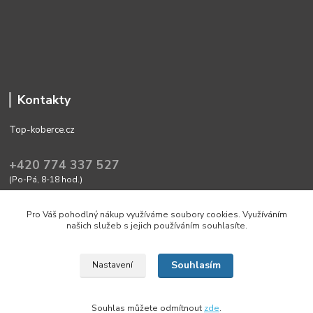
Kontakty
Top-koberce.cz
+420 774 337 527
(Po-Pá, 8-18 hod.)
obchod@top-koberce.cz
Pro Váš pohodlný nákup využíváme soubory cookies. Využíváním
našich služeb s jejich používáním souhlasíte.
Souhlasím
Nastavení
Friendly shop with quality goods Top-koberce.cz
Souhlas můžete odmítnout
zde
.