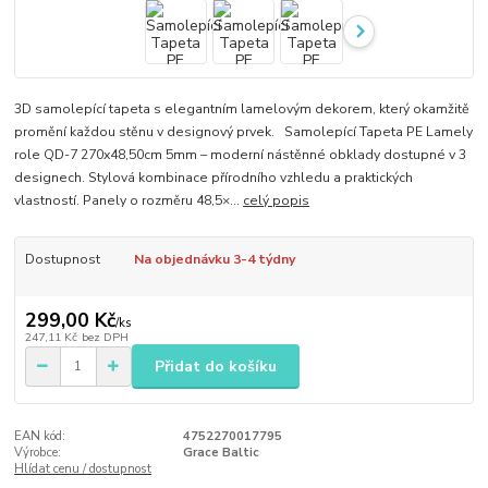
3D samolepící tapeta s elegantním lamelovým dekorem, který okamžitě
promění každou stěnu v designový prvek. Samolepící Tapeta PE Lamely
role QD-7 270x48,50cm 5mm – moderní nástěnné obklady dostupné v 3
designech. Stylová kombinace přírodního vzhledu a praktických
vlastností. Panely o rozměru 48,5×...
celý popis
Dostupnost
Na objednávku 3-4 týdny
299,00 Kč
/
ks
247,11 Kč
bez DPH
Přidat do košíku
EAN kód:
4752270017795
Výrobce:
Grace Baltic
Hlídat cenu / dostupnost