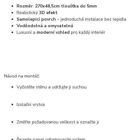
Rozměr
:
270x48,5cm tloušťka do 5mm
Realistický
3D efekt
Samolepicí povrch
– jednoduchá instalace bez lepidla
Voděodolná a omyvatelná
Luxusní a
moderní vzhled
pro každý interiér
Návod na montáž:
Vyčistěte stěnu a udržujte ji suchou
Izolační vrstva
Změřte požadovanou velikost a označte ji
Řezejte panel odlamovacím nožem