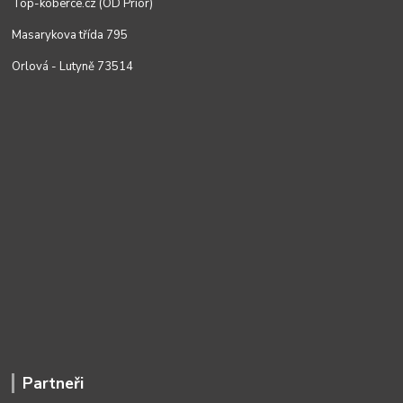
Top-koberce.cz (OD Prior)
Masarykova třída 795
Orlová - Lutyně 73514
Partneři