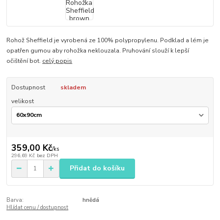
Rohož Sheffield je vyrobená ze 100% polypropylenu. Podklad a lém je
opatřen gumou aby rohožka neklouzala. Pruhování slouží k lepší
očištění bot.
celý popis
Dostupnost
skladem
velikost
359,00 Kč
/
ks
296,69 Kč
bez DPH
Přidat do košíku
Barva:
hnědá
Hlídat cenu / dostupnost