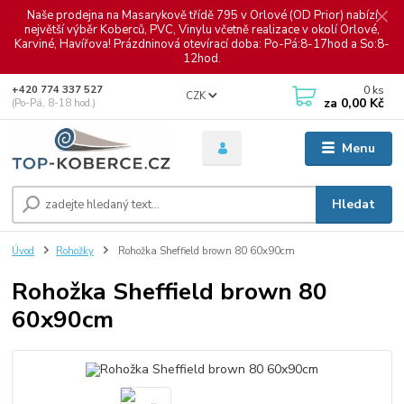
Naše prodejna na Masarykově třídě 795 v Orlové (OD Prior) nabízí
největší výběr Koberců, PVC, Vinylu včetně realizace v okolí Orlové,
Karviné, Havířova! Prázdninová otevírací doba: Po-Pá:8-17hod a So:8-
12hod.
0
ks
+420 774 337 527
CZK
za
0,00 Kč
(Po-Pá, 8-18 hod.)
Menu
Hledat
Úvod
Rohožky
Rohožka Sheffield brown 80 60x90cm
Rohožka Sheffield brown 80
60x90cm