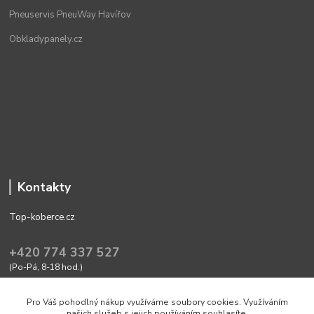
Pneuservis PneuWay Havířov
Obkladypanely.cz
Kontakty
Top-koberce.cz
+420 774 337 527
(Po-Pá, 8-18 hod.)
obchod@top-koberce.cz
Pro Váš pohodlný nákup využíváme soubory cookies. Využíváním
našich služeb s jejich používáním souhlasíte.