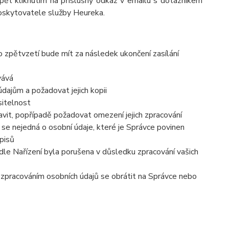
pět kliknutím na příslušný odkaz v emailu s dotazníkem
poskytovatele služby Heureka.
o zpětvzetí bude mít za následek ukončení zasílání
vává
dajům a požadovat jejich kopii
sitelnost
vit, popřípadě požadovat omezení jejich zpracování
se nejedná o osobní údaje, které je Správce povinen
pisů
dle Nařízení byla porušena v důsledku zpracování vašich
e zpracováním osobních údajů se obrátit na Správce nebo