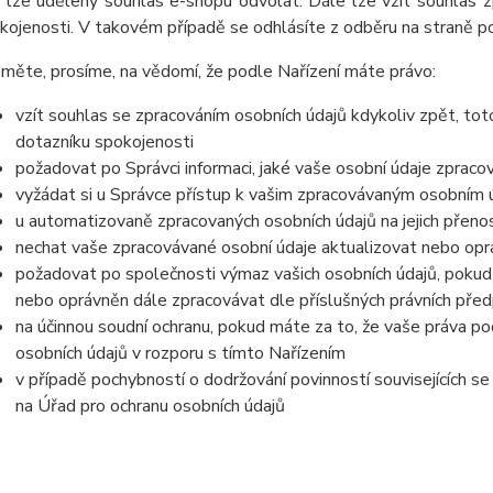
 lze udělený souhlas e-shopu odvolat. Dále lze vzít souhlas z
kojenosti. V takovém případě se odhlásíte z odběru na straně 
měte, prosíme, na vědomí, že podle Nařízení máte právo:
vzít souhlas se zpracováním osobních údajů kdykoliv zpět, tot
dotazníku spokojenosti
požadovat po Správci informaci, jaké vaše osobní údaje zpraco
vyžádat si u Správce přístup k vašim zpracovávaným osobním ú
u automatizovaně zpracovaných osobních údajů na jejich přeno
nechat vaše zpracovávané osobní údaje aktualizovat nebo opra
požadovat po společnosti výmaz vašich osobních údajů, pokud 
nebo oprávněn dále zpracovávat dle příslušných právních před
na účinnou soudní ochranu, pokud máte za to, že vaše práva po
osobních údajů v rozporu s tímto Nařízením
v případě pochybností o dodržování povinností souvisejících s
na Úřad pro ochranu osobních údajů