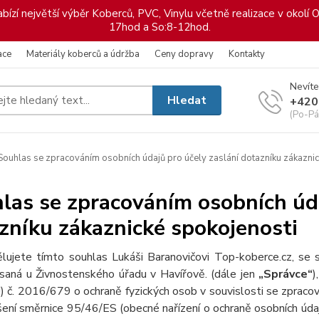
ízí největší výběr Koberců, PVC, Vinylu včetně realizace v okolí O
17hod a So:8-12hod.
ace
Materiály koberců a údržba
Ceny dopravy
Kontakty
Nevíte
Hledat
+420
(Po-Pá
ouhlas se zpracováním osobních údajů pro účely zaslání dotazníku zákaznic
las se zpracováním osobních úda
zníku zákaznické spokojenosti
lujete tímto souhlas Lukáši Baranovičovi Top-koberce.cz, s
saná u Živnostenského úřadu v Havířově.
(dále jen
„Správce“
)
) č. 2016/679 o ochraně fyzických osob v souvislosti se zpraco
šení směrnice 95/46/ES (obecné nařízení o ochraně osobních údaj