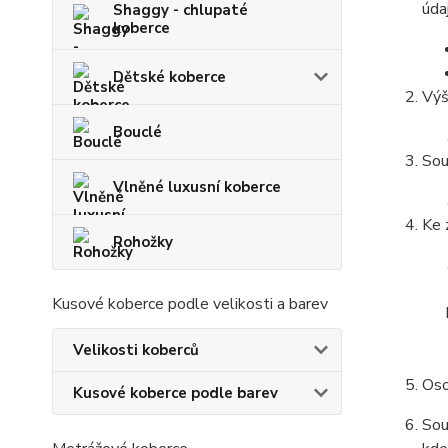
úda
Shaggy - chlupaté
koberce
Dětské koberce
Výš
Bouclé
Sou
Vlněné luxusní koberce
Ke 
Rohožky
Kusové koberce podle velikosti a barev
Velikosti koberců
Oso
Kusové koberce podle barev
Sou