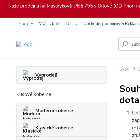
Naše prodejna na Masarykově třídě 795 v Orlové (OD Prior) nab
Blog
Vrátit zboží
O nás
Obchodní podmínky & Reklam
Úvod
S
Výprodej!
Souh
Kusové koberce
dota
Moderní koberce
Udě
zap
(EU
Klasické koberce
zru