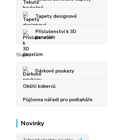
Tapety designové
Příslušenství k 3D
panelům
Služby
Dárkové poukazy
Obšití koberců
Půjčovna nářadí pro podlaháře
Novinky