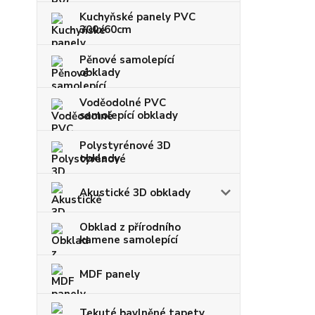
Kuchyňské panely PVC
300x60cm
Pěnové samolepící
obklady
Voděodolné PVC
samolepící obklady
Polystyrénové 3D
obklady
Akustické 3D obklady
Obklad z přírodního
kamene samolepící
MDF panely
Tekuté bavlněné tapety