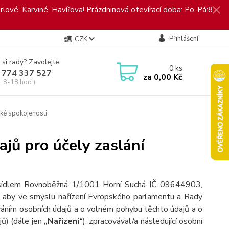
rlové, Karviné, Havířova! Prázdninová otevírací doba: Po-Pá:8-
Přihlášení
CZK
 si rady? Zavolejte.
0
ks
 774 337 527
za
0,00 Kč
, 8-18 hod.)
ké spokojenosti
jů pro účely zaslání
e sídlem Rovnoběžná 1/1001 Horní Suchá IČ 09644903,
, aby ve smyslu nařízení Evropského parlamentu a Rady
váním osobních údajů a o volném pohybu těchto údajů a o
ů) (dále jen
„Nařízení“
), zpracovával/a následující osobní