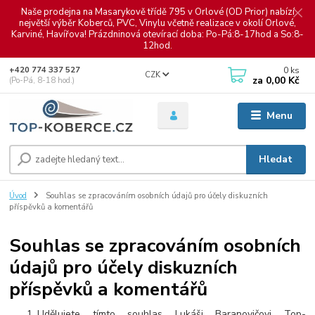
Naše prodejna na Masarykově třídě 795 v Orlové (OD Prior) nabízí
největší výběr Koberců, PVC, Vinylu včetně realizace v okolí Orlové,
Karviné, Havířova! Prázdninová otevírací doba: Po-Pá:8-17hod a So:8-
12hod.
0
ks
+420 774 337 527
CZK
za
0,00 Kč
(Po-Pá, 8-18 hod.)
Menu
Hledat
Úvod
Souhlas se zpracováním osobních údajů pro účely diskuzních
příspěvků a komentářů
Souhlas se zpracováním osobních
údajů pro účely diskuzních
příspěvků a komentářů
Udělujete tímto souhlas Lukáši Baranovičovi Top-