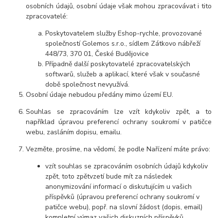
osobních údajů, osobní údaje však mohou zpracovávat i tito
zpracovatelé:
Poskytovatelem služby Eshop-rychle, provozované
společností Golemos s.r.o., sídlem Zátkovo nábřeží
448/73, 370 01, České Budějovice
Případně další poskytovatelé zpracovatelských
softwarů, služeb a aplikací, které však v současné
době společnost nevyužívá.
Osobní údaje
nebudou
předány mimo území EU.
Souhlas se zpracováním lze vzít kdykoliv zpět, a to
například úpravou preferencí ochrany soukromí v patičce
webu, zasláním dopisu, emailu.
Vezměte, prosíme, na vědomí, že podle Nařízení máte právo:
vzít souhlas se zpracováním osobních údajů kdykoliv
zpět, toto zpětvzetí bude mít za následek
anonymizování informací o diskutujícím u vašich
příspěvků (úpravou preferencí ochrany soukromí v
patičce webu), popř. na slovní žádost (dopis, email)
kompletní výmaz vašich diskuzních příspěvků.