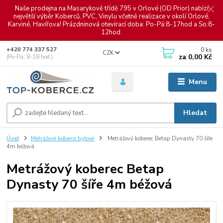
Naše prodejna na Masarykově třídě 795 v Orlové (OD Prior) nabízí
největší výběr Koberců, PVC, Vinylu včetně realizace v okolí Orlové,
Karviné, Havířova! Prázdninová otevírací doba: Po-Pá:8-17hod a So:8-
12hod.
0
ks
+420 774 337 527
CZK
za
0,00 Kč
(Po-Pá, 8-18 hod.)
Menu
Hledat
Úvod
Metrážové koberce bytové
Metrážový koberec Betap Dynasty 70 šíře
4m béžová
Metrážový koberec Betap
Dynasty 70 šíře 4m béžová