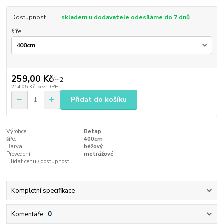
Dostupnost
skladem u dodavatele odesíláme do 7 dnů
šíře
259,00 Kč
/
m2
214,05 Kč
bez DPH
Přidat do košíku
Výrobce:
Betap
šíře:
400cm
Barva:
béžový
Provedení:
metrážové
Hlídat cenu / dostupnost
Kompletní specifikace
Komentáře
0