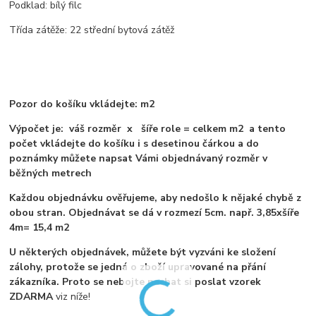
Podklad: bílý filc
Třída zátěže: 22 střední bytová zátěž
Pozor do košíku vkládejte: m2
Výpočet je: váš rozměr x šíře role = celkem m2 a tento
počet vkládejte do košíku i s desetinou čárkou a do
poznámky můžete napsat Vámi objednávaný rozměr v
běžných metrech
Každou objednávku ověřujeme, aby nedošlo k nějaké chybě z
obou stran. Objednávat se dá v rozmezí 5cm. např. 3,85xšíře
4m= 15,4 m2
U některých objednávek, můžete být vyzváni ke složení
zálohy, protože se jedná o zboží upravované na přání
zákazníka. Proto se nebojte nechat si poslat vzorek
ZDARMA
viz níže!