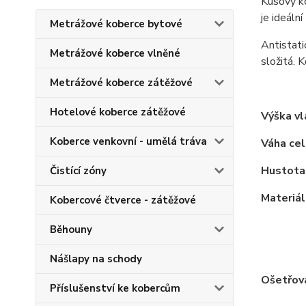
Kusový k
je ideáln
Metrážové koberce bytové
Antistati
Metrážové koberce vlněné
složitá. 
Metrážové koberce zátěžové
Hotelové koberce zátěžové
Výška v
Koberce venkovní - umělá tráva
Váha ce
Hustota
Čistící zóny
Materiá
Kobercové čtverce - zátěžové
Běhouny
Nášlapy na schody
Ošetřová
Příslušenství ke kobercům