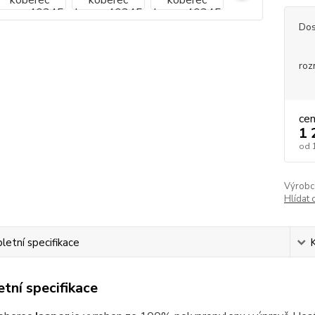
Dos
roz
ce
1 
od
Výrobc
Hlídat 
etní specifikace
tní specifikace