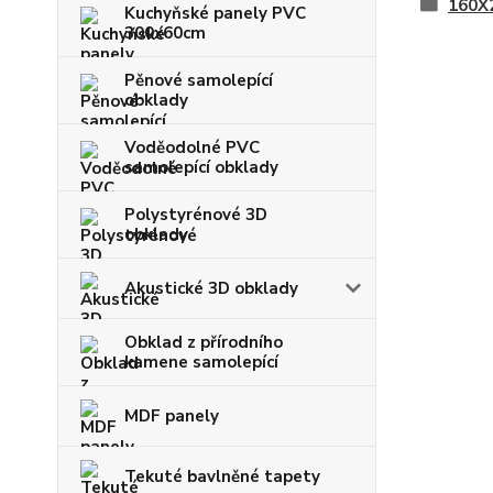
160X
Kuchyňské panely PVC
300x60cm
Pěnové samolepící
obklady
Voděodolné PVC
samolepící obklady
Polystyrénové 3D
obklady
Akustické 3D obklady
Obklad z přírodního
kamene samolepící
MDF panely
Tekuté bavlněné tapety