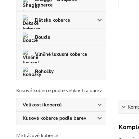
koberce
Dětské koberce
Bouclé
Vlněné luxusní koberce
Rohožky
Kusové koberce podle velikosti a barev
Velikosti koberců
Kompl
Kusové koberce podle barev
Komple
Metrážové koberce