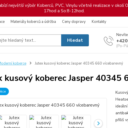
ízí největší výběr Koberců, PVC, Vinylu včetně realizace v okolí O
17hod a So:8-12hod.
ace
Materiály koberců a údržba
Ceny dopravy
Kontakty
Nevíte
Hledat
+420
(Po-Pá
oderní koberce
Jutex kusový koberec Jasper 40345 660 vícebarevný
x kusový koberec Jasper 40345 
ekce
Kusový
Heatse
ideáln
antiba
příliš 