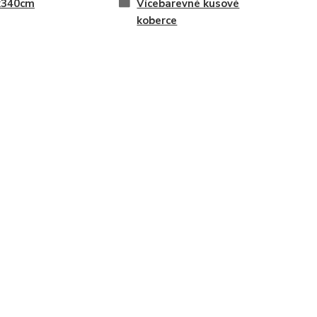
x340cm
Vícebarevné kusové
koberce