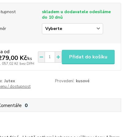
tupnost
skladem u dodavatele odesíláme
do 10 dnů
měr
na od
Přidat do košíku
279,00 Kč
/
ks
1 057,02 Kč
bez DPH
e:
Jutex
Provedení:
kusové
cenu / dostupnost
Komentáře
0