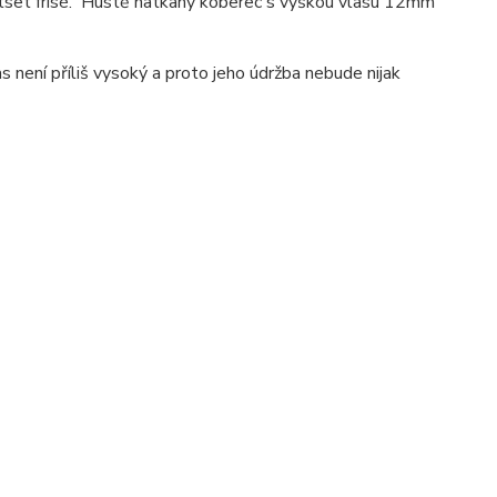
set frisé. Hustě natkaný koberec s výškou vlasu 12mm
s není příliš vysoký a proto jeho údržba nebude nijak