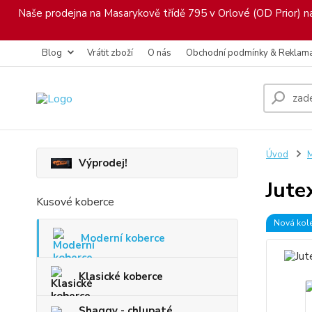
Naše prodejna na Masarykově třídě 795 v Orlové (OD Prior) nab
Blog
Vrátit zboží
O nás
Obchodní podmínky & Reklam
Úvod
M
Výprodej!
Jute
Kusové koberce
Nová kol
Moderní koberce
Klasické koberce
Shaggy - chlupaté