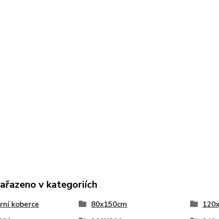
zařazeno v kategoriích
ní koberce
80x150cm
120