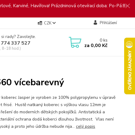
rlové, Karviné, Havířova! Prázdninová otevírací doba: Po-Pá:8-
Přihlášení
CZK
 si rady? Zavolejte.
0
ks
 774 337 527
za
0,00 Kč
, 8-18 hod.)
660 vícebarevný
 koberec Jasper je vyroben ze 100% polypropylenu v úpravě
t frisé. Hustě natkaný koberec s výškou vlasu 12mm je
í řešení do moderních dětských pokojíčků. Antistatická a
kteriální ochrana dodá koberci dlouhou životnost. Vlas není
vysoký a proto jeho údržba nebude nija...
celý popis