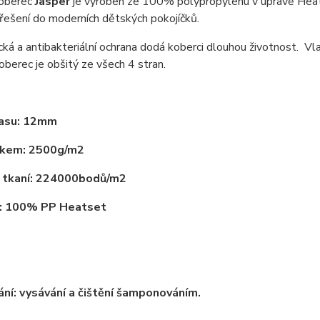
oberec
Jasper
je vyroben ze 100% polypropylenu v úpravě Heat
í řešení do moderních dětských pokojíčků.
cká a antibakteriální ochrana dodá koberci dlouhou životnost. Vla
Koberec je obšitý ze všech 4 stran.
lasu: 12mm
lkem: 2500g/m2
 tkaní: 224000bodů/m2
l: 100% PP Heatset
ní: vysávání a čištění šamponováním.