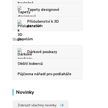
Tapety designové
Příslušenství k 3D
panelům
Služby
Dárkové poukazy
Obšití koberců
Půjčovna nářadí pro podlaháře
Novinky
Zobrazit všechny novinky