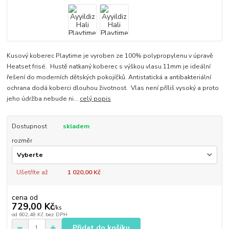
Kusový koberec Playtime je vyroben ze 100% polypropylenu v úpravě
Heatset frisé. Hustě natkaný koberec s výškou vlasu 11mm je ideální
řešení do moderních dětských pokojíčků. Antistatická a antibakteriální
ochrana dodá koberci dlouhou životnost. Vlas není příliš vysoký a proto
jeho údržba nebude ni...
celý popis
Dostupnost
skladem
rozměr
Ušetříte až
1 020,00 Kč
cena od
729,00 Kč
/
ks
od
602,48 Kč
bez DPH
Přidat do košíku