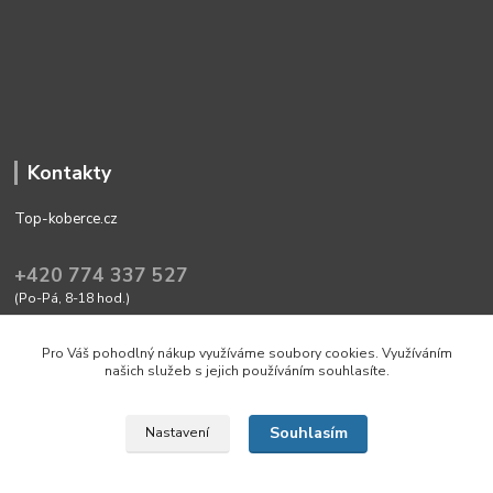
Kontakty
Top-koberce.cz
+420 774 337 527
(Po-Pá, 8-18 hod.)
obchod@top-koberce.cz
Pro Váš pohodlný nákup využíváme soubory cookies. Využíváním
našich služeb s jejich používáním souhlasíte.
Souhlasím
Nastavení