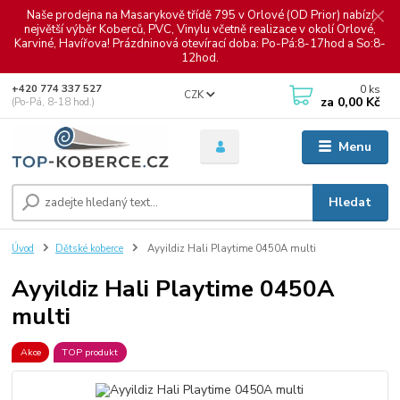
Naše prodejna na Masarykově třídě 795 v Orlové (OD Prior) nabízí
největší výběr Koberců, PVC, Vinylu včetně realizace v okolí Orlové,
Karviné, Havířova! Prázdninová otevírací doba: Po-Pá:8-17hod a So:8-
12hod.
0
ks
+420 774 337 527
CZK
za
0,00 Kč
(Po-Pá, 8-18 hod.)
Menu
Hledat
Úvod
Dětské koberce
Ayyildiz Hali Playtime 0450A multi
Ayyildiz Hali Playtime 0450A
multi
Akce
TOP produkt