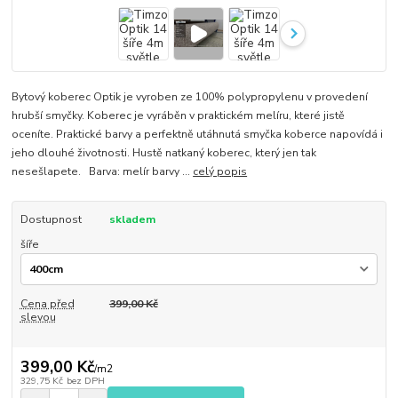
Bytový koberec Optik je vyroben ze 100% polypropylenu v provedení
hrubší smyčky. Koberec je vyráběn v praktickém melíru, které jistě
oceníte. Praktické barvy a perfektně utáhnutá smyčka koberce napovídá i
jeho dlouhé životnosti. Hustě natkaný koberec, který jen tak
nesešlapete. Barva: melír barvy ...
celý popis
Dostupnost
skladem
šíře
Cena před
399,00 Kč
slevou
399,00 Kč
/
m2
329,75 Kč
bez DPH