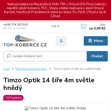
Naše prodejna na Masarykově třídě 795 v Orlové (OD Prior) nabízí
největší výběr Koberců, PVC, Vinylu včetně realizace v okolí Orlové,
Karviné, Havířova! Prázdninová otevírací doba: Po-Pá:8-17hod a So:8-
12hod.
0
ks
+420 774 337 527
CZK
za
0,00 Kč
(Po-Pá, 8-18 hod.)
Menu
Hledat
Úvod
Metrážové koberce bytové
Timzo Optik 14 šíře 4m světle hnědý
Timzo Optik 14 šíře 4m světle
hnědý
TOP produkt