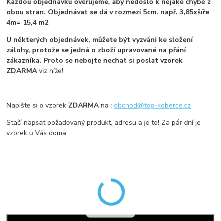
Každou objednávku ověřujeme, aby nedošlo k nějaké chybě z
obou stran. Objednávat se dá v rozmezí 5cm. např. 3,85xšíře
4m= 15,4 m2
U některých objednávek, můžete být vyzváni ke složení
zálohy, protože se jedná o zboží upravované na přání
zákazníka. Proto se nebojte nechat si poslat vzorek
ZDARMA
viz níže!
Napište si o vzorek
ZDARMA
na :
obchod@top-koberce.cz
Stačí napsat požadovaný produkt, adresu a je to! Za pár dní je
vzorek u Vás doma.