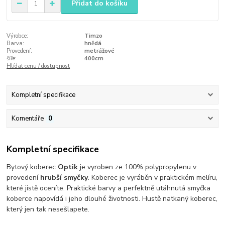
Přidat do košíku
Výrobce:
Timzo
Barva:
hnědá
Provedení:
metrážové
šíře:
400cm
Hlídat cenu / dostupnost
Kompletní specifikace
Komentáře
0
Kompletní specifikace
Bytový koberec
Optik
je vyroben ze 100% polypropylenu v
provedení
hrubší smyčky
. Koberec je vyráběn v praktickém melíru,
které jistě oceníte. Praktické barvy a perfektně utáhnutá smyčka
koberce napovídá i jeho dlouhé životnosti. Hustě natkaný koberec,
který jen tak nesešlapete.