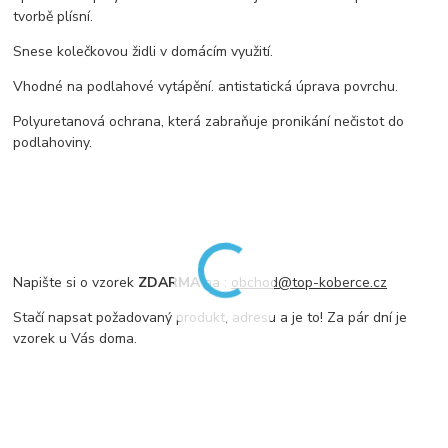
tvorbě plísní.
Snese kolečkovou židli v domácím využití.
Vhodné na podlahové vytápění. antistatická úprava povrchu.
Polyuretanová ochrana, která zabraňuje pronikání nečistot do
podlahoviny.
Napište si o vzorek
ZDARMA
na :
obchod@top-koberce.cz
Stačí napsat požadovaný produkt, adresu a je to! Za pár dní je
vzorek u Vás doma.