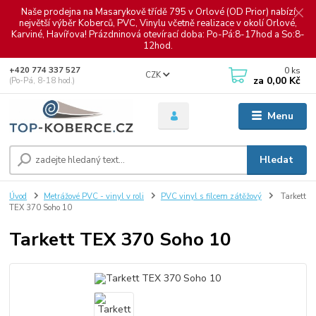
Naše prodejna na Masarykově třídě 795 v Orlové (OD Prior) nabízí
největší výběr Koberců, PVC, Vinylu včetně realizace v okolí Orlové,
Karviné, Havířova! Prázdninová otevírací doba: Po-Pá:8-17hod a So:8-
12hod.
0
ks
+420 774 337 527
CZK
za
0,00 Kč
(Po-Pá, 8-18 hod.)
Menu
Hledat
Úvod
Metrážové PVC - vinyl v roli
PVC vinyl s filcem zátěžový
Tarkett
TEX 370 Soho 10
Tarkett TEX 370 Soho 10