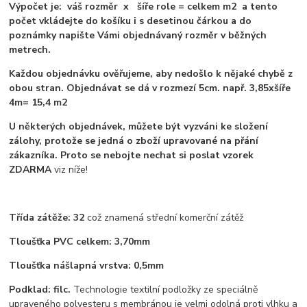
Výpočet je: váš rozměr x šíře role = celkem m2 a tento
počet vkládejte do košíku i s desetinou čárkou a do
poznámky napište Vámi objednávaný rozměr v běžných
metrech.
Každou objednávku ověřujeme, aby nedošlo k nějaké chybě z
obou stran. Objednávat se dá v rozmezí 5cm. např. 3,85xšíře
4m= 15,4 m2
U některých objednávek, můžete být vyzváni ke složení
zálohy, protože se jedná o zboží upravované na přání
zákazníka. Proto se nebojte nechat si poslat vzorek
ZDARMA
viz níže!
Třída zátěže: 32
což znamená střední komerční zátěž
Tloušťka PVC celkem: 3,70mm
Tloušťka nášlapná vrstva: 0,5mm
Podklad: filc.
Technologie textilní podložky ze speciálně
upraveného polyesteru s membránou je velmi odolná proti vlhku a