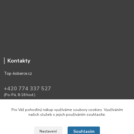
Kontakty
Top-koberce.cz
+420 774 337 527
(Po-Pá, 8-18 hod.)
obchod@top-koberce.cz
Pro Váš pohodlný nákup využíváme soubory cookies. Využíváním
našich služeb s jejich používáním souhlasíte.
Souhlasím
Nastavení