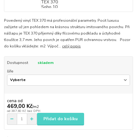
Povedený vinyl TEX 370 má profesionální parametry. Pocit luxusu
zažijete už jen pohledem na krásnou strukturu imitovaného povrchu. Při
nášlapu je TEX 370 příjemný díky filcovému podkladu a úctyhodné
tloušťce 3,7 mm. Jeho povrch je opatřen PUR ochrannou vrstvou. Pozor
do košíku vkládejte: m2 Výpoč...
celý popis
Dostupnost
skladem
šíře
cena od
469,00 Kč
/
m2
od
387,60 Kč
bez DPH
Přidat do košíku