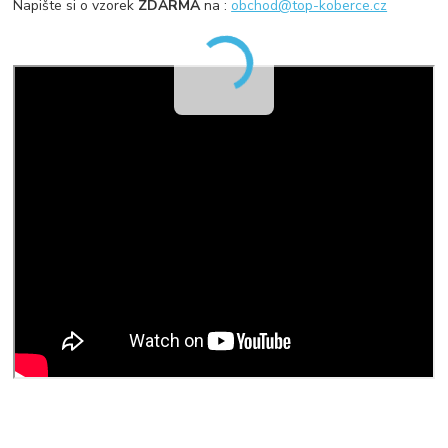
Napište si o vzorek
ZDARMA
na :
obchod@top-koberce.cz