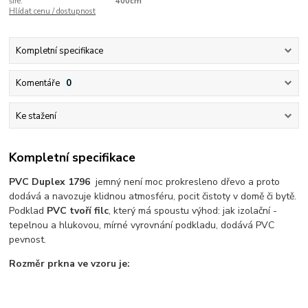
šíře:
400cm
Hlídat cenu / dostupnost
Kompletní specifikace
Komentáře
0
Ke stažení
Kompletní specifikace
PVC Duplex 1796
jemný není moc prokresleno dřevo a proto
dodává a navozuje klidnou atmosféru, pocit čistoty v domě či bytě.
Podklad
PVC tvoří filc
, který má spoustu výhod: jak izolační -
tepelnou a hlukovou, mírné vyrovnání podkladu, dodává PVC
pevnost.
Rozměr prkna ve vzoru je: