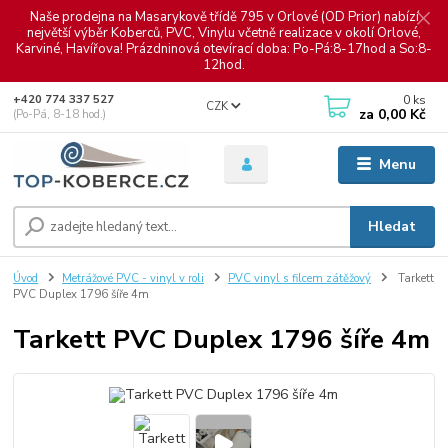
Naše prodejna na Masarykově třídě 795 v Orlové (OD Prior) nabízí
největší výběr Koberců, PVC, Vinylu včetně realizace v okolí Orlové,
Karviné, Havířova! Prázdninová otevírací doba: Po-Pá:8-17hod a So:8-
12hod.
0
ks
+420 774 337 527
CZK
za
0,00 Kč
(Po-Pá, 8-18 hod.)
Menu
Hledat
Úvod
Metrážové PVC - vinyl v roli
PVC vinyl s filcem zátěžový
Tarkett
PVC Duplex 1796 šíře 4m
Tarkett PVC Duplex 1796 šíře 4m