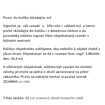
Pozor do košíku vkládejte: m2
Výpočet je: váš rozměr x šíře role = celkem m2 a tento
počet vkládejte do košíku i s desetinou čárkou a do
poznámky můžete napsat Vámi objednávaný rozměr v
běžných metrech
Každou objednávku ověřujeme, aby nedošlo k nějaké chybě z
obou stran. Objednávat se dá v rozmezí 5cm. např. 3,85xšíře
4m= 15,4 m2
U některých objednávek, můžete být vyzváni ke složení
zálohy, protože se jedná o zboží upravované na přání
zákazníka. Proto se nebojte nechat si poslat vzorek
ZDARMA
viz níže!
Třída zátěže: 32
což znamená střední komerční zátěž