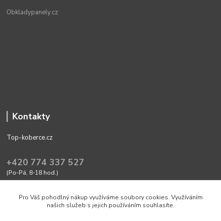
Obkladypanely.cz
Kontakty
Top-koberce.cz
+420 774 337 527
(Po-Pá, 8-18 hod.)
obchod@top-koberce.cz
Pro Váš pohodlný nákup využíváme soubory cookies. Využíváním
našich služeb s jejich používáním souhlasíte.