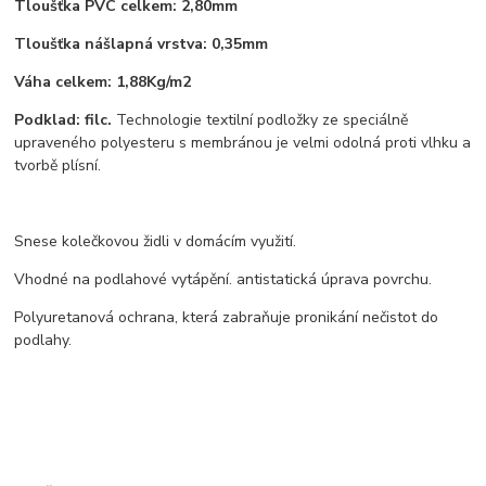
Tloušťka PVC celkem: 2,80mm
Tloušťka nášlapná vrstva: 0,35mm
Váha celkem: 1,88Kg/m2
Podklad: filc.
Technologie textilní podložky ze speciálně
upraveného polyesteru s membránou je velmi odolná proti vlhku a
tvorbě plísní.
Snese kolečkovou židli v domácím využití.
Vhodné na podlahové vytápění. antistatická úprava povrchu.
Polyuretanová ochrana, která zabraňuje pronikání nečistot do
podlahy.