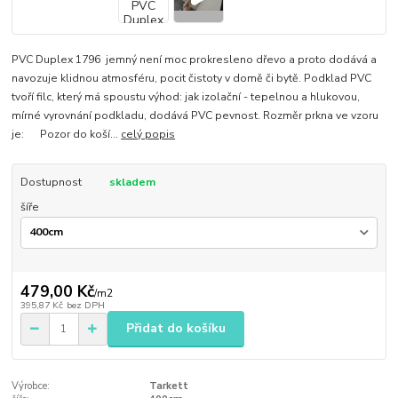
PVC Duplex 1796 jemný není moc prokresleno dřevo a proto dodává a
navozuje klidnou atmosféru, pocit čistoty v domě či bytě. Podklad PVC
tvoří filc, který má spoustu výhod: jak izolační - tepelnou a hlukovou,
mírné vyrovnání podkladu, dodává PVC pevnost. Rozměr prkna ve vzoru
je: Pozor do koší...
celý popis
Dostupnost
skladem
šíře
479,00 Kč
/
m2
395,87 Kč
bez DPH
Přidat do košíku
Výrobce:
Tarkett