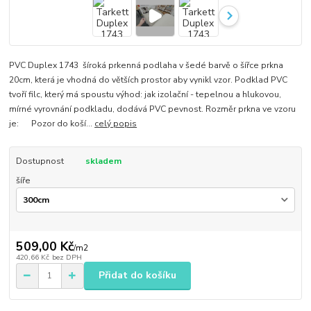
PVC Duplex 1743 šíroká prkenná podlaha v šedé barvě o šířce prkna
20cm, která je vhodná do větších prostor aby vynikl vzor. Podklad PVC
tvoří filc, který má spoustu výhod: jak izolační - tepelnou a hlukovou,
mírné vyrovnání podkladu, dodává PVC pevnost. Rozměr prkna ve vzoru
je: Pozor do koší...
celý popis
Dostupnost
skladem
šíře
509,00 Kč
/
m2
420,66 Kč
bez DPH
Přidat do košíku