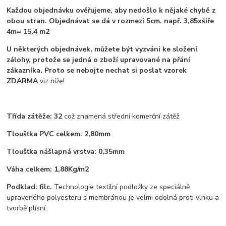
Každou objednávku ověřujeme, aby nedošlo k nějaké chybě z
obou stran. Objednávat se dá v rozmezí 5cm. např. 3,85xšíře
4m= 15,4 m2
U některých objednávek, můžete být vyzváni ke složení
zálohy, protože se jedná o zboží upravované na přání
zákazníka. Proto se nebojte nechat si poslat vzorek
ZDARMA
viz níže!
Třída zátěže: 32
což znamená střední komerční zátěž
Tloušťka PVC celkem: 2,80mm
Tloušťka nášlapná vrstva: 0,35mm
Váha celkem: 1,88Kg/m2
Podklad: filc.
Technologie textilní podložky ze speciálně
upraveného polyesteru s membránou je velmi odolná proti vlhku a
tvorbě plísní.