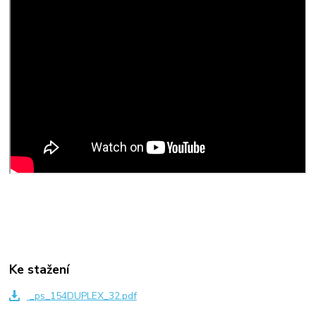
Ke stažení
_ps_154DUPLEX_32.pdf