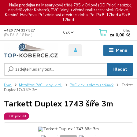
Naše prodejna na Masarykově třídě 795 v Orlové (OD Prior) nabízí
největší výběr Koberců, PVC, Vinylu včetně realizace v okolí Orlové,
Karviné, Havířova! Prázdninová otevírací doba: Po-Pá:8-17hod a So:8-
12hod.
0
ks
+420 774 337 527
CZK
za
0,00 Kč
(Po-Pá, 8-18 hod.)
Menu
Hledat
Úvod
Metrážové PVC - vinyl v roli
PVC vinyl s filcem zátěžový
Tarkett
Duplex 1743 šíře 3m
Tarkett Duplex 1743 šíře 3m
TOP produkt