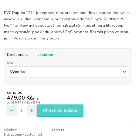
PVC Duplex 1741 jemný není moc prokresleno dřevo a proto dodává a
navozuje klidnou atmosféru, pocit čistoty v domě či bytě. Podklad PVC
tvoří filc, který má spoustu výhod: jak izolační - tepelnou a hlukovou,
mírné vyrovnání podkladu, dodává PVC pevnost. Rozměr prkna ve vzoru
je: Pozor do koší...
celý popis
Dostupnost
skladem
šíře
cena od
479,00 Kč
/
m2
od
395,87 Kč
bez DPH
Přidat do košíku
Výrobce:
Tarkett
Hlídat cenu / dostupnost