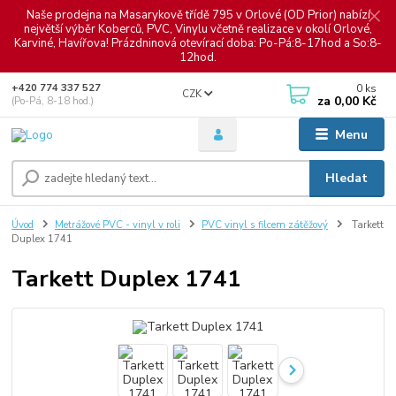
Naše prodejna na Masarykově třídě 795 v Orlové (OD Prior) nabízí
největší výběr Koberců, PVC, Vinylu včetně realizace v okolí Orlové,
Karviné, Havířova! Prázdninová otevírací doba: Po-Pá:8-17hod a So:8-
12hod.
0
ks
+420 774 337 527
CZK
za
0,00 Kč
(Po-Pá, 8-18 hod.)
Menu
Hledat
Úvod
Metrážové PVC - vinyl v roli
PVC vinyl s filcem zátěžový
Tarkett
Duplex 1741
Tarkett Duplex 1741