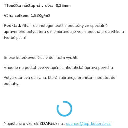
Tloušťka nášlapná vrstva: 0,35mm
Váha celkem: 1,88Kg/m2
Podklad: filc.
Technologie textilní podložky ze speciálně
upraveného polyesteru s membránou je velmi odolná proti vlhku a
tvorbě plísní.
Snese kolečkovou židli v domácím využití.
Vhodné na podlahové vytápění. antistatická úprava povrchu.
Polyuretanová ochrana, která zabraňuje pronikání nečistot do
podlahy.
Napište si o vzorek
ZDARMA
na :
obchod@top-koberce.cz