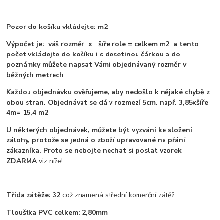
Pozor do košíku vkládejte: m2
Výpočet je: váš rozměr x šíře role = celkem m2 a tento
počet vkládejte do košíku i s desetinou čárkou a do
poznámky můžete napsat Vámi objednávaný rozměr v
běžných metrech
Každou objednávku ověřujeme, aby nedošlo k nějaké chybě z
obou stran. Objednávat se dá v rozmezí 5cm. např. 3,85xšíře
4m= 15,4 m2
U některých objednávek, můžete být vyzváni ke složení
zálohy, protože se jedná o zboží upravované na přání
zákazníka. Proto se nebojte nechat si poslat vzorek
ZDARMA
viz níže!
Třída zátěže: 32
což znamená střední komerční zátěž
Tloušťka PVC celkem: 2,80mm