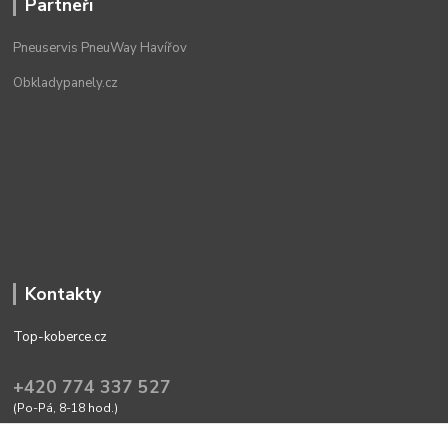
Partneři
Pneuservis PneuWay Havířov
Obkladypanely.cz
Kontakty
Top-koberce.cz
+420 774 337 527
(Po-Pá, 8-18 hod.)
obchod@top-koberce.cz