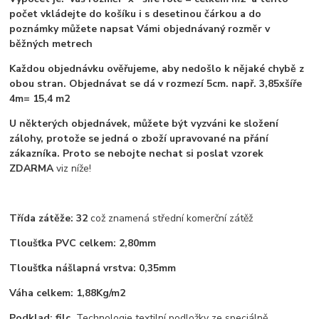
počet vkládejte do košíku i s desetinou čárkou a do
poznámky můžete napsat Vámi objednávaný rozměr v
běžných metrech
Každou objednávku ověřujeme, aby nedošlo k nějaké chybě z
obou stran. Objednávat se dá v rozmezí 5cm. např. 3,85xšíře
4m= 15,4 m2
U některých objednávek, můžete být vyzváni ke složení
zálohy, protože se jedná o zboží upravované na přání
zákazníka. Proto se nebojte nechat si poslat vzorek
ZDARMA
viz níže!
Třída zátěže: 32
což znamená střední komerční zátěž
Tloušťka PVC celkem: 2,80mm
Tloušťka nášlapná vrstva: 0,35mm
Váha celkem: 1,88Kg/m2
Podklad: filc.
Technologie textilní podložky ze speciálně