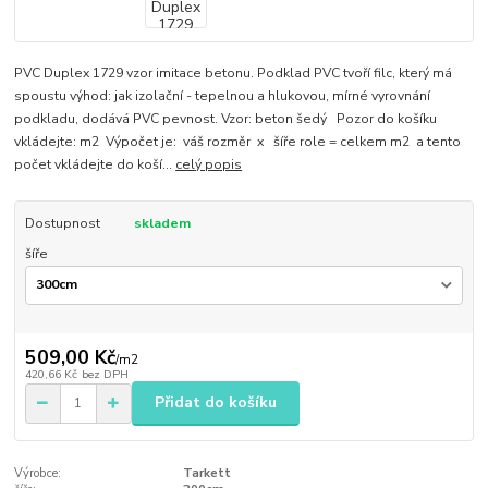
PVC Duplex 1729 vzor imitace betonu. Podklad PVC tvoří filc, který má
spoustu výhod: jak izolační - tepelnou a hlukovou, mírné vyrovnání
podkladu, dodává PVC pevnost. Vzor: beton šedý Pozor do košíku
vkládejte: m2 Výpočet je: váš rozměr x šíře role = celkem m2 a tento
počet vkládejte do koší...
celý popis
Dostupnost
skladem
šíře
509,00 Kč
/
m2
420,66 Kč
bez DPH
Přidat do košíku
Výrobce:
Tarkett