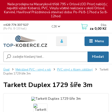
Naše prodejna na Masarykově třídě 795 v Orlové (OD Prior) nabízí
největší výběr Koberců, PVC, Vinylu včetně realizace v okolí Orlové,
Karviné, Havířova! Prázdninová otevírací doba: Po-Pá:8-17hod a So:8-
12hod.
0
ks
+420 774 337 527
CZK
za
0,00 Kč
(Po-Pá, 8-18 hod.)
Menu
Hledat
Úvod
Metrážové PVC - vinyl v roli
PVC vinyl s filcem zátěžový
Tarkett
Duplex 1729 šíře 3m
Tarkett Duplex 1729 šíře 3m