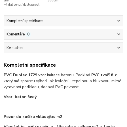
šíře:
300cm
Hlídat cenu / dostupnost
Kompletní specifikace
Komentáře
0
Ke stažení
Kompletní specifikace
PVC Duplex 1729
vzor imitace betonu. Podklad
PVC tvoří filc
,
který má spoustu výhod: jak izolační - tepelnou a hlukovou, mírné
vyrovnání podkladu, dodává PVC pevnost.
Vzor: beton šedý
Pozor do košíku vkládejte: m2
Výpočet je: váš rozměr x šíře role = celkem m2 a tento