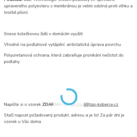
upraveného polyesteru s membránou je velmi odolná proti vlhku a
tvorbě plísní.
Snese kolečkovou židli v domácím využití.
Vhodné na podlahové vytápění. antistatická úprava povrchu.
Polyuretanová ochrana, která zabraňuje pronikání nečistot do
podlahy.
Napište si o vzorek
ZDARMA
na :
obchod@top-koberce.cz
Stačí napsat požadovaný produkt, adresu a je to! Za pár dní je
vzorek u Vás doma.