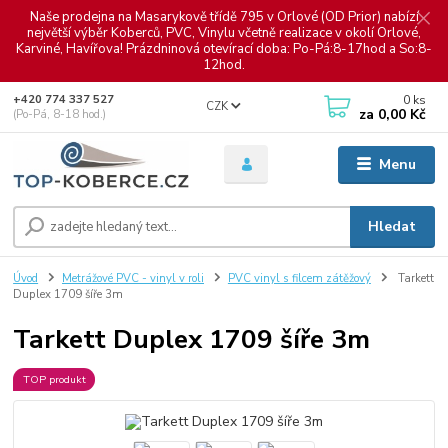
Naše prodejna na Masarykově třídě 795 v Orlové (OD Prior) nabízí
největší výběr Koberců, PVC, Vinylu včetně realizace v okolí Orlové,
Karviné, Havířova! Prázdninová otevírací doba: Po-Pá:8-17hod a So:8-
12hod.
0
ks
+420 774 337 527
CZK
za
0,00 Kč
(Po-Pá, 8-18 hod.)
Menu
Hledat
Úvod
Metrážové PVC - vinyl v roli
PVC vinyl s filcem zátěžový
Tarkett
Duplex 1709 šíře 3m
Tarkett Duplex 1709 šíře 3m
TOP produkt