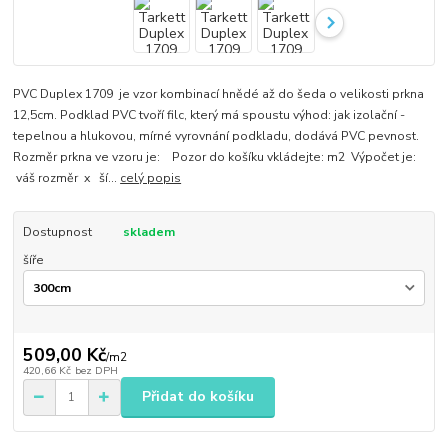
PVC Duplex 1709 je vzor kombinací hnědé až do šeda o velikosti prkna
12,5cm. Podklad PVC tvoří filc, který má spoustu výhod: jak izolační -
tepelnou a hlukovou, mírné vyrovnání podkladu, dodává PVC pevnost.
Rozměr prkna ve vzoru je: Pozor do košíku vkládejte: m2 Výpočet je:
váš rozměr x ší...
celý popis
Dostupnost
skladem
šíře
509,00 Kč
/
m2
420,66 Kč
bez DPH
Přidat do košíku