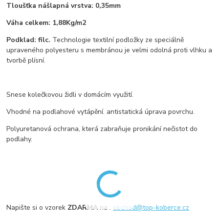
Tloušťka nášlapná vrstva: 0,35mm
Váha celkem: 1,88Kg/m2
Podklad: filc.
Technologie textilní podložky ze speciálně
upraveného polyesteru s membránou je velmi odolná proti vlhku a
tvorbě plísní.
Snese kolečkovou židli v domácím využití.
Vhodné na podlahové vytápění. antistatická úprava povrchu.
Polyuretanová ochrana, která zabraňuje pronikání nečistot do
podlahy.
Napište si o vzorek
ZDARMA
na :
obchod@top-koberce.cz