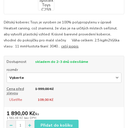
Dětský koberec Toys je vyroben ze 100% polypropylenu v úpravě
Heatset carving, což znamená, že vlas je na určitých místech seříznut,
aby vytvořil plastický vzhled. Krásné barevné provedení koberce,
vhodné do pokojíčku pro malé slečny. Váha celkem: 2,5 kg/m2Výška
vlasu : 11 mmHustota tkaní: 3040...
celý popis
Dostupnost
skladem do 2-3 dnů odesíláme
rozměr
Cena před
1 999,00 Kč
slevou
Ušetříte
109,00 Kč
1 890,00 Kč
/
ks
1 561,98 Kč
bez DPH
Přidat do košíku