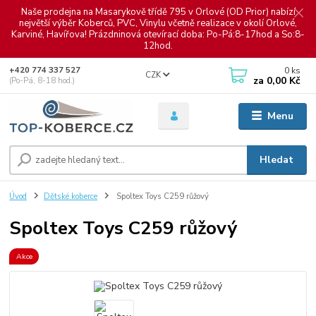
Naše prodejna na Masarykově třídě 795 v Orlové (OD Prior) nabízí
největší výběr Koberců, PVC, Vinylu včetně realizace v okolí Orlové,
Karviné, Havířova! Prázdninová otevírací doba: Po-Pá:8-17hod a So:8-
12hod.
0
ks
+420 774 337 527
CZK
za
0,00 Kč
(Po-Pá, 8-18 hod.)
Menu
Hledat
Úvod
Dětské koberce
Spoltex Toys C259 růžový
Spoltex Toys C259 růžový
Akce