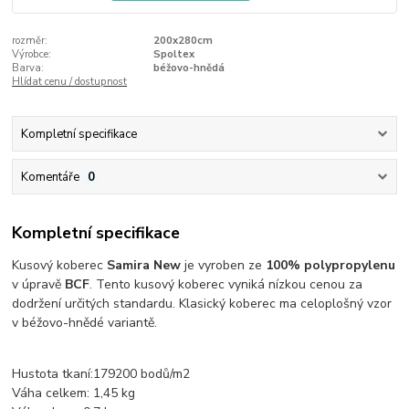
rozměr:
200x280cm
Výrobce:
Spoltex
Barva:
béžovo-hnědá
Hlídat cenu / dostupnost
Kompletní specifikace
Komentáře
0
Kompletní specifikace
Kusový koberec
Samira New
je vyroben ze
100% polypropylenu
v úpravě
BCF
. Tento kusový koberec vyniká nízkou cenou za
dodržení určitých standardu. Klasický koberec ma celoplošný vzor
v béžovo-hnědé variantě.
Hustota tkaní:179200 bodů/m2
Váha celkem: 1,45 kg