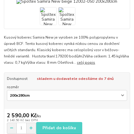
Kusový koberec Samira New je vyroben ze 100% polypropylenu v
úpravě BCF. Tento kusový koberec vyniká nízkou cenou za dodržení
určitých standardu. Klasický koberec ma celoplošný vzor v béžovo-
hnědé variantě. Hustota tkaní:179200 bodů/m2Váha celkem: 1,45 kgVáha
vlasu: 0,7 kgVýška vlasu: 8 mm Ošetřová...
celý popis
Dostupnost
skladem u dodavatele odesíláme do 7 dnů
rozměr
2 590,00 Kč
/
ks
2 140,50 Kč
bez DPH
Přidat do košíku