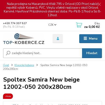
Naše prodejna na Masarykově třídě 795 v Orlové (OD Prior) nabízí
největší výběr Koberců, PVC, Vinylu včetně realizace v okolí Orlové,
Karviné, Havířova! Prázdninová otevírací doba: Po-Pá:8-17hod a So:8-
12hod.
0
ks
+420 774 337 527
CZK
za
0,00 Kč
(Po-Pá, 8-18 hod.)
Menu
Hledat
Úvod
Klasické koberce
Spoltex Samira New beige 12002-050
200x280cm
Spoltex Samira New beige
12002-050 200x280cm
Akce