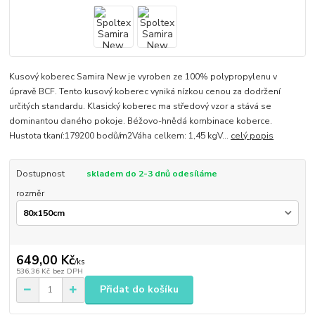
Kusový koberec Samira New je vyroben ze 100% polypropylenu v
úpravě BCF. Tento kusový koberec vyniká nízkou cenou za dodržení
určitých standardu. Klasický koberec ma středový vzor a stává se
dominantou daného pokoje. Béžovo-hnědá kombinace koberce.
Hustota tkaní:179200 bodů/m2Váha celkem: 1,45 kgV...
celý popis
Dostupnost
skladem do 2-3 dnů odesíláme
rozměr
649,00 Kč
/
ks
536,36 Kč
bez DPH
Přidat do košíku