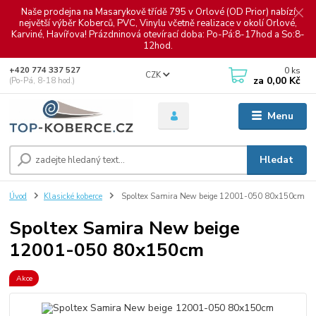
Naše prodejna na Masarykově třídě 795 v Orlové (OD Prior) nabízí
největší výběr Koberců, PVC, Vinylu včetně realizace v okolí Orlové,
Karviné, Havířova! Prázdninová otevírací doba: Po-Pá:8-17hod a So:8-
12hod.
0
ks
+420 774 337 527
CZK
za
0,00 Kč
(Po-Pá, 8-18 hod.)
Menu
Hledat
Úvod
Klasické koberce
Spoltex Samira New beige 12001-050 80x150cm
Spoltex Samira New beige
12001-050 80x150cm
Akce