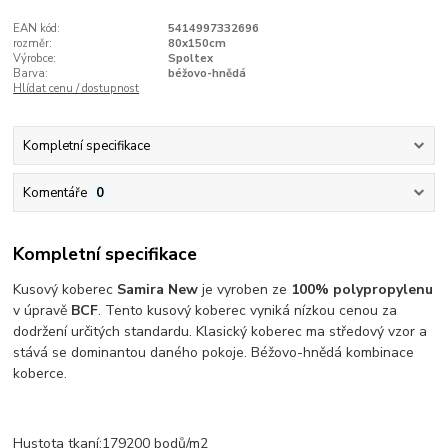
EAN kód:
5414997332696
rozměr:
80x150cm
Výrobce:
Spoltex
Barva:
béžovo-hnědá
Hlídat cenu / dostupnost
Kompletní specifikace
Komentáře
0
Kompletní specifikace
Kusový koberec
Samira New
je vyroben ze
100% polypropylenu
v úpravě
BCF
. Tento kusový koberec vyniká nízkou cenou za
dodržení určitých standardu. Klasický koberec ma středový vzor a
stává se dominantou daného pokoje. Béžovo-hnědá kombinace
koberce.
Hustota tkaní:179200 bodů/m2