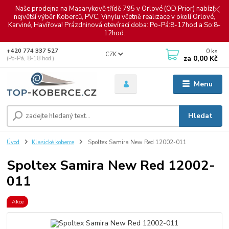
Naše prodejna na Masarykově třídě 795 v Orlové (OD Prior) nabízí
největší výběr Koberců, PVC, Vinylu včetně realizace v okolí Orlové,
Karviné, Havířova! Prázdninová otevírací doba: Po-Pá:8-17hod a So:8-
12hod.
0
ks
+420 774 337 527
CZK
za
0,00 Kč
(Po-Pá, 8-18 hod.)
Menu
Hledat
Úvod
Klasické koberce
Spoltex Samira New Red 12002-011
Spoltex Samira New Red 12002-
011
Akce