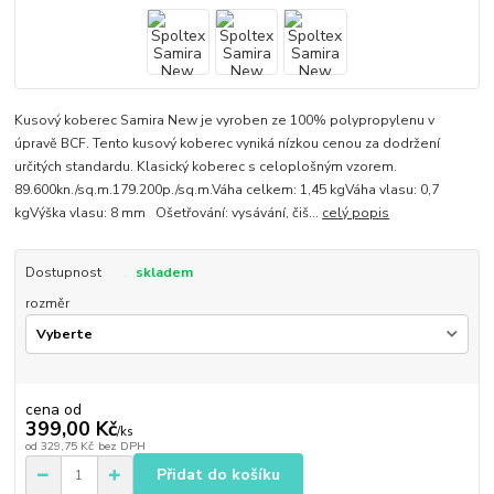
Kusový koberec Samira New je vyroben ze 100% polypropylenu v
úpravě BCF. Tento kusový koberec vyniká nízkou cenou za dodržení
určitých standardu. Klasický koberec s celoplošným vzorem.
89.600kn./sq.m.179.200p./sq.m.Váha celkem: 1,45 kgVáha vlasu: 0,7
kgVýška vlasu: 8 mm Ošetřování: vysávání, čiš...
celý popis
Dostupnost
skladem
rozměr
cena od
399,00 Kč
/
ks
od
329,75 Kč
bez DPH
Přidat do košíku