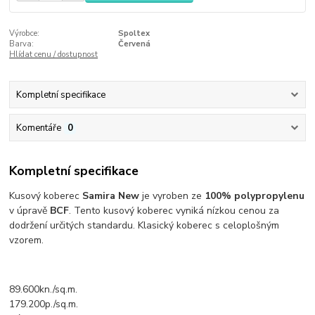
Výrobce:
Spoltex
Barva:
Červená
Hlídat cenu / dostupnost
Kompletní specifikace
Komentáře
0
Kompletní specifikace
Kusový koberec
Samira New
je vyroben ze
100% polypropylenu
v úpravě
BCF
. Tento kusový koberec vyniká nízkou cenou za
dodržení určitých standardu. Klasický koberec s celoplošným
vzorem.
89.600kn./sq.m.
179.200p./sq.m.