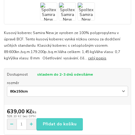
Kusový koberec Samira New je vyroben ze 100% polypropylenu v
úpravě BCF. Tento kusový koberec vyniká nízkou cenou za dodržení
určitých standardu. Klasický koberec s celoplošným vzorem.
89.600kn./sq.m.179.200p./sq.m.Váha celkem: 1,45 kgVáha vlasu: 0,7
kgVýška vlasu: 8 mm Ošetřování: vysávání, čiš...
celý popis
Dostupnost
skladem do 2-3 dnů odesíláme
rozměr
639,00 Kč
/
ks
528,10 Kč
bez DPH
Přidat do košíku