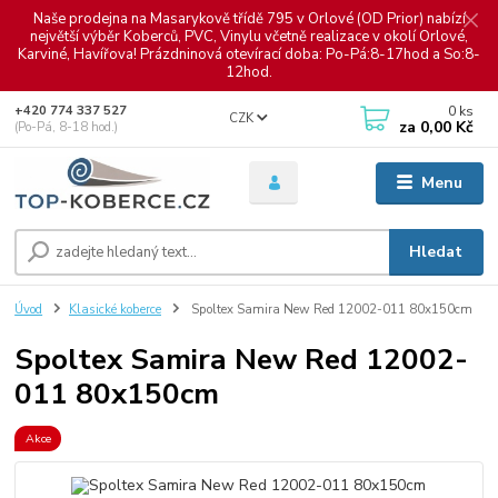
Naše prodejna na Masarykově třídě 795 v Orlové (OD Prior) nabízí
největší výběr Koberců, PVC, Vinylu včetně realizace v okolí Orlové,
Karviné, Havířova! Prázdninová otevírací doba: Po-Pá:8-17hod a So:8-
12hod.
0
ks
+420 774 337 527
CZK
za
0,00 Kč
(Po-Pá, 8-18 hod.)
Menu
Hledat
Úvod
Klasické koberce
Spoltex Samira New Red 12002-011 80x150cm
Spoltex Samira New Red 12002-
011 80x150cm
Akce