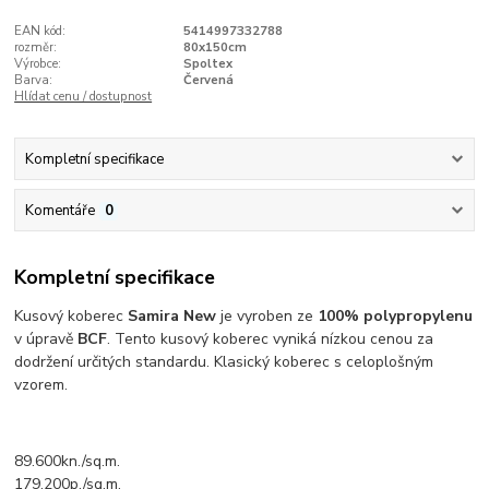
EAN kód:
5414997332788
rozměr:
80x150cm
Výrobce:
Spoltex
Barva:
Červená
Hlídat cenu / dostupnost
Kompletní specifikace
Komentáře
0
Kompletní specifikace
Kusový koberec
Samira New
je vyroben ze
100% polypropylenu
v úpravě
BCF
. Tento kusový koberec vyniká nízkou cenou za
dodržení určitých standardu. Klasický koberec s celoplošným
vzorem.
89.600kn./sq.m.
179.200p./sq.m.