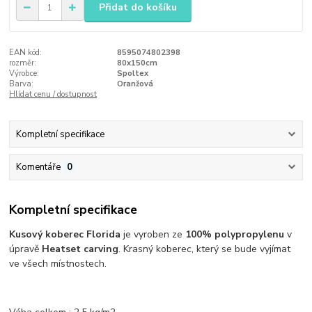
Přidat do košíku
EAN kód:
8595074802398
rozměr:
80x150cm
Výrobce:
Spoltex
Barva:
Oranžová
Hlídat cenu / dostupnost
Kompletní specifikace
Komentáře
0
Kompletní specifikace
Kusový koberec Florida
je vyroben ze
100% polypropylenu
v
úpravě
Heatset carving
. Krasný koberec, který se bude vyjímat
ve všech místnostech.