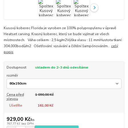
Kusový koberec Florida je vyroben ze 100% polypropylenu v úpravě
Heatset carving. Krasný koberec, který se bude vyjímat ve všech
místnostech. Váha celkem : 2,5 kg/m2Výška vlasu : 11 mmHustota tkaní:
304,000bodů/m2 Ošetřování: vysávání a čištění šampónováním.
celý
popis
Dostupnost
skladem do 2-3 dnů odesíláme
rozměr
Cena před
1 090,00 Kč
slevou
Ušetříte
161,00 Kč
929,00 Kč
/
ks
767,77 Kč
bez DPH