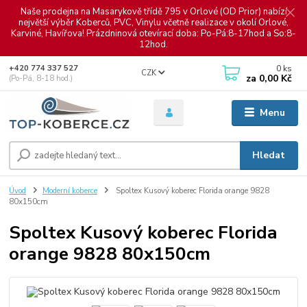
Naše prodejna na Masarykově třídě 795 v Orlové (OD Prior) nabízí
největší výběr Koberců, PVC, Vinylu včetně realizace v okolí Orlové,
Karviné, Havířova! Prázdninová otevírací doba: Po-Pá:8-17hod a So:8-
12hod.
0
ks
+420 774 337 527
CZK
za
0,00 Kč
(Po-Pá, 8-18 hod.)
Menu
Hledat
Úvod
Moderní koberce
Spoltex Kusový koberec Florida orange 9828
80x150cm
Spoltex Kusový koberec Florida
orange 9828 80x150cm