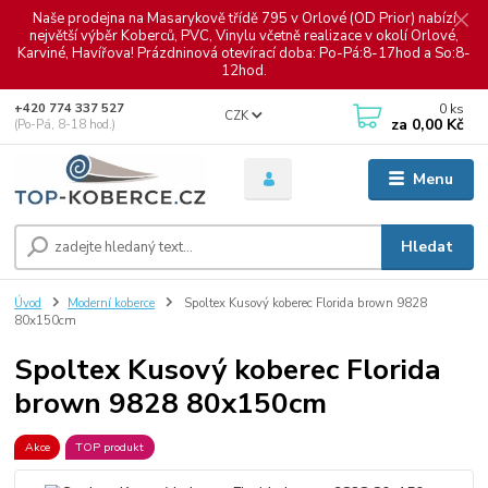
Naše prodejna na Masarykově třídě 795 v Orlové (OD Prior) nabízí
největší výběr Koberců, PVC, Vinylu včetně realizace v okolí Orlové,
Karviné, Havířova! Prázdninová otevírací doba: Po-Pá:8-17hod a So:8-
12hod.
0
ks
+420 774 337 527
CZK
za
0,00 Kč
(Po-Pá, 8-18 hod.)
Menu
Hledat
Úvod
Moderní koberce
Spoltex Kusový koberec Florida brown 9828
80x150cm
Spoltex Kusový koberec Florida
brown 9828 80x150cm
Akce
TOP produkt