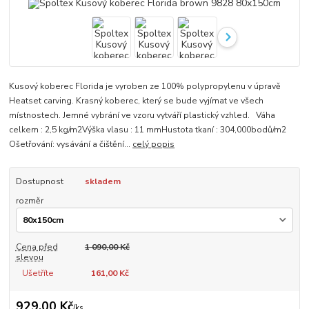
Kusový koberec Florida je vyroben ze 100% polypropylenu v úpravě
Heatset carving. Krasný koberec, který se bude vyjímat ve všech
místnostech. Jemné vybrání ve vzoru vytváří plastický vzhled. Váha
celkem : 2,5 kg/m2Výška vlasu : 11 mmHustota tkaní : 304,000bodů/m2
Ošetřování: vysávání a čištění...
celý popis
Dostupnost
skladem
rozměr
Cena před
1 090,00 Kč
slevou
Ušetříte
161,00 Kč
929,00 Kč
/
ks