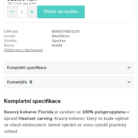
767,77 Kč
bez DPH
Přidat do košíku
EAN kód:
8595074802275
rozměr:
80x150cm
Výrobce:
Spoltex
Barva:
hnědá
Hlídat cenu / dostupnost
Kompletní specifikace
Komentáře
0
Kompletní specifikace
Kusový koberec Florida
je vyroben ze
100% polypropylenu
v
úpravě
Heatset carving
. Krasný koberec, který se bude vyjímat
ve všech místnostech. Jemné vybrání ve vzoru vytváří plastický
vzhled.