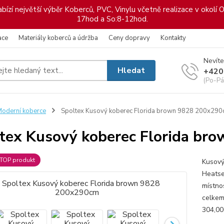
ízí největší výběr Koberců, PVC, Vinylu včetně realizace v okolí O
17hod a So:8-12hod.
ace
Materiály koberců a údržba
Ceny dopravy
Kontakty
Nevíte
Hledat
+420
(Po-Pá
oderní koberce
Spoltex Kusový koberec Florida brown 9828 200x29
tex Kusový koberec Florida b
TOP produkt
Kusový
Heatse
místno
celkem
304,00