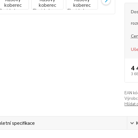
Dos
roz
Cen
Uše
4 
3 6
EAN kó
Výrobc
Hlídat 
etní specifikace