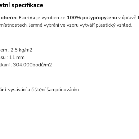
tní specifikace
oberec Florida
je vyroben ze
100% polypropylenu
v úpravě
místnostech. Jemné vybrání ve vzoru vytváří plastický vzhled.
kem : 2,5 kg/m2
asu : 11 mm
tkaní : 304,000bodů/m2
ání
: vysávání a čištění šampónováním.