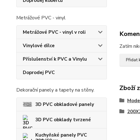
Doprodej koberců
Metrážové PVC - vinyl
Metrážové PVC - vinyl v roli
Komen
Vinylové dílce
Zatím nik
Příslušenství k PVC a Vinylu
Přidat
Doprodej PVC
Zboží 
Dekorační panely a tapety na stěny.
Moder
3D PVC obkladové panely
200X
3D PVC obklady tvrzené
Kuchyňské panely PVC