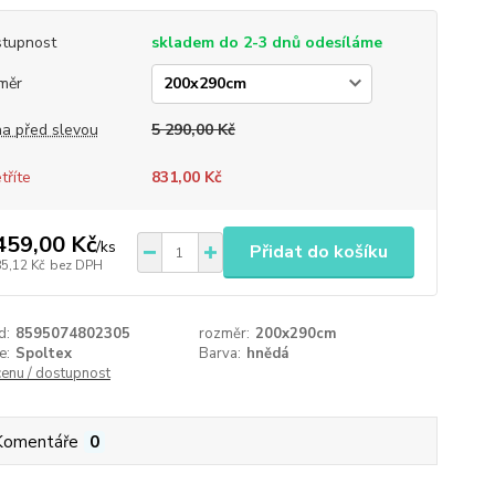
tupnost
skladem do 2-3 dnů odesíláme
měr
a před slevou
5 290,00 Kč
tříte
831,00 Kč
459,00 Kč
/
ks
Přidat do košíku
85,12 Kč
bez DPH
d:
8595074802305
rozměr:
200x290cm
e:
Spoltex
Barva:
hnědá
cenu / dostupnost
Komentáře
0