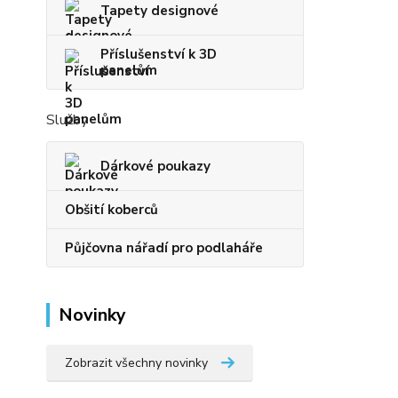
Tapety designové
Příslušenství k 3D
panelům
Služby
Dárkové poukazy
Obšití koberců
Půjčovna nářadí pro podlaháře
Novinky
Zobrazit všechny novinky