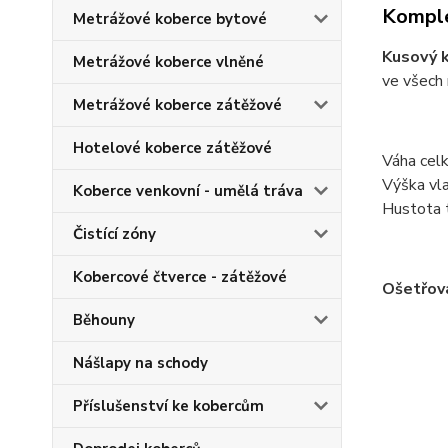
Komple
Metrážové koberce bytové
Kusový k
Metrážové koberce vlněné
ve všech 
Metrážové koberce zátěžové
Hotelové koberce zátěžové
Váha cel
Výška vl
Koberce venkovní - umělá tráva
Hustota 
Čistící zóny
Kobercové čtverce - zátěžové
Ošetřov
Běhouny
Nášlapy na schody
Příslušenství ke kobercům