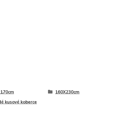
x170cm
160X230cm
é kusové koberce