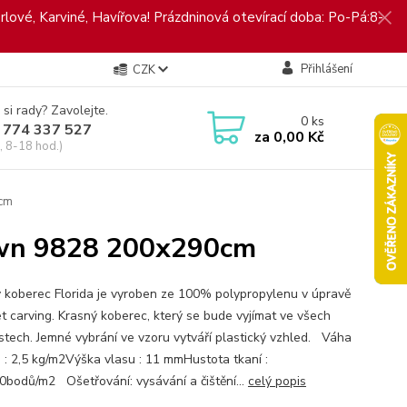
rlové, Karviné, Havířova! Prázdninová otevírací doba: Po-Pá:8-
Přihlášení
CZK
 si rady? Zavolejte.
0
ks
 774 337 527
za
0,00 Kč
, 8-18 hod.)
0cm
rown 9828 200x290cm
 koberec Florida je vyroben ze 100% polypropylenu v úpravě
t carving. Krasný koberec, který se bude vyjímat ve všech
stech. Jemné vybrání ve vzoru vytváří plastický vzhled. Váha
 : 2,5 kg/m2Výška vlasu : 11 mmHustota tkaní :
0bodů/m2 Ošetřování: vysávání a čištění...
celý popis