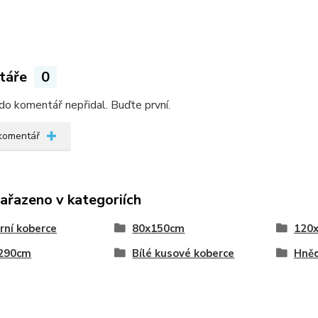
táře
0
do komentář nepřidal. Buďte první.
 komentář
zařazeno v kategoriích
ní koberce
80x150cm
120
290cm
Bílé kusové koberce
Hněd