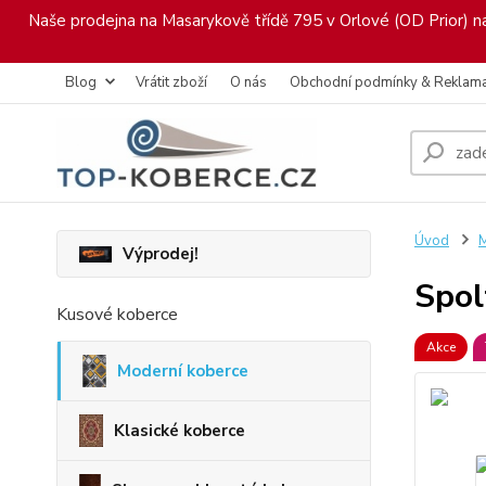
Naše prodejna na Masarykově třídě 795 v Orlové (OD Prior) nab
Blog
Vrátit zboží
O nás
Obchodní podmínky & Reklam
Úvod
M
Výprodej!
Spol
Kusové koberce
Akce
Moderní koberce
Klasické koberce