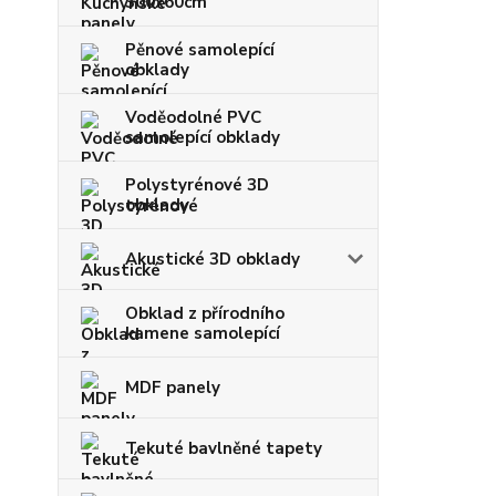
300x60cm
Pěnové samolepící
obklady
Voděodolné PVC
samolepící obklady
Polystyrénové 3D
obklady
Akustické 3D obklady
Obklad z přírodního
kamene samolepící
MDF panely
Tekuté bavlněné tapety