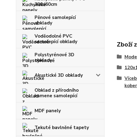
300x60cm
Pěnové samolepící
obklady
Voděodolné PVC
samolepící obklady
Zboží 
Polystyrénové 3D
Moder
obklady
120x
Akustické 3D obklady
Víceb
kober
Obklad z přírodního
kamene samolepící
MDF panely
Tekuté bavlněné tapety