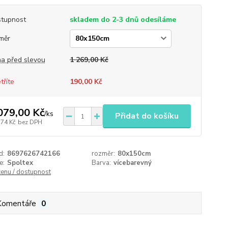
tupnost
skladem do 2-3 dnů odesíláme
měr
a před slevou
1 269,00 Kč
tříte
190,00 Kč
079,00 Kč
/
ks
Přidat do košíku
,74 Kč
bez DPH
d:
8697626742166
rozměr:
80x150cm
e:
Spoltex
Barva:
vícebarevný
cenu / dostupnost
Komentáře
0