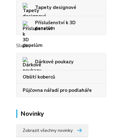
Tapety designové
Příslušenství k 3D
panelům
Služby
Dárkové poukazy
Obšití koberců
Půjčovna nářadí pro podlaháře
Novinky
Zobrazit všechny novinky