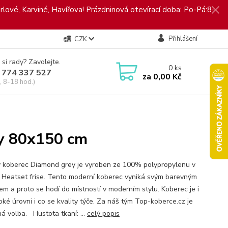
rlové, Karviné, Havířova! Prázdninová otevírací doba: Po-Pá:8-
Přihlášení
CZK
 si rady? Zavolejte.
0
ks
 774 337 527
za
0,00 Kč
, 8-18 hod.)
y 80x150 cm
 koberec Diamond grey je vyroben ze 100% polypropylenu v
 Heatset frise. Tento moderní koberec vyniká svým barevným
em a proto se hodí do místností v moderním stylu. Koberec je i
oké úrovni i co se kvality týče. Za náš tým Top-koberce.cz je
ná volba. Hustota tkaní: ...
celý popis