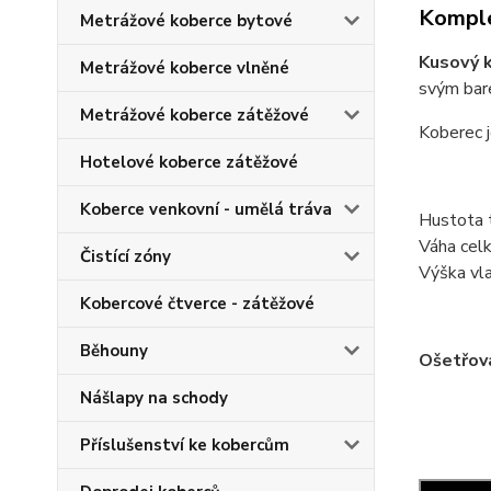
Komple
Metrážové koberce bytové
Kusový 
Metrážové koberce vlněné
svým bar
Metrážové koberce zátěžové
Koberec j
Hotelové koberce zátěžové
Koberce venkovní - umělá tráva
Hustota 
Váha cel
Čistící zóny
Výška vl
Kobercové čtverce - zátěžové
Běhouny
Ošetřov
Nášlapy na schody
Příslušenství ke kobercům