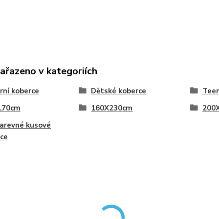
zařazeno v kategoriích
ní koberce
Dětské koberce
Teen
170cm
160X230cm
200
arevné kusové
ce