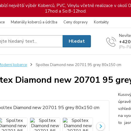
ízí největší výběr Koberců, PVC, Vinylu včetně realizace v okolí O
17hod a So:8-12hod.
ace
Materiály koberců a údržba
Ceny dopravy
Kontakty
Nevíte
Hledat
+420
(Po-Pá
oderní koberce
Spoltex Diamond new 20701 95 grey 80x150 cm
tex Diamond new 20701 95 gre
Kusový
úpravě
vzhled
na vys
to jas