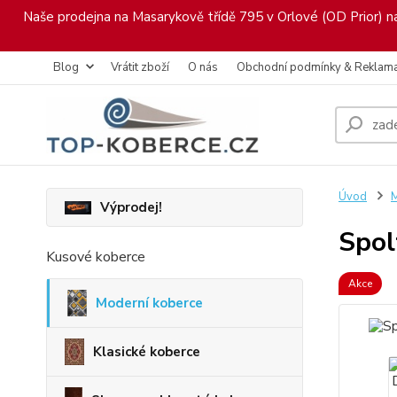
Naše prodejna na Masarykově třídě 795 v Orlové (OD Prior) nab
Blog
Vrátit zboží
O nás
Obchodní podmínky & Reklam
Úvod
M
Výprodej!
Spol
Kusové koberce
Akce
Moderní koberce
Klasické koberce