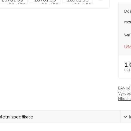
Dos
roz
Cen
Uše
1 
891
EAN kó
Výrobc
Hlídat 
etní specifikace