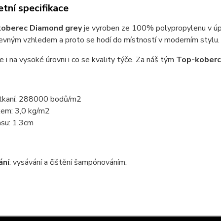
tní specifikace
koberec Diamond grey
je vyroben ze 100% polypropylenu v ú
evným vzhledem a proto se hodí do místností v moderním stylu.
e i na vysoké úrovni i co se kvality týče. Za náš tým
Top-koberc
tkaní: 288000 bodů/m2
kem: 3,0 kg/m2
asu: 1,3cm
ání
: vysávání a čištění šampónováním.