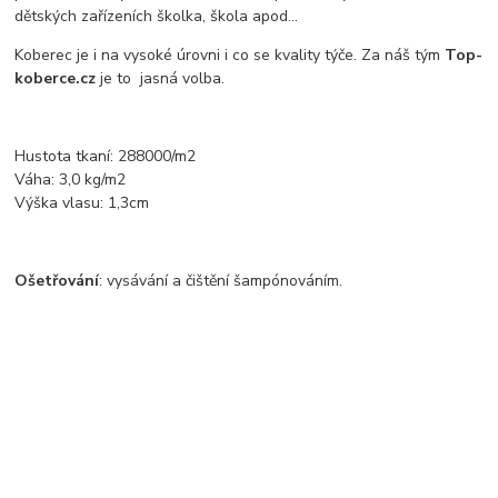
dětských zařízeních školka, škola apod...
Koberec je i na vysoké úrovni i co se kvality týče. Za náš tým
Top-
koberce.cz
je to jasná volba.
Hustota tkaní: 288000/m2
Váha: 3,0 kg/m2
Výška vlasu: 1,3cm
Ošetřování
: vysávání a čištění šampónováním.