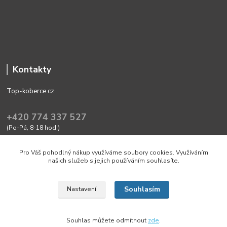
Kontakty
Top-koberce.cz
+420 774 337 527
(Po-Pá, 8-18 hod.)
obchod@top-koberce.cz
Pro Váš pohodlný nákup využíváme soubory cookies. Využíváním
našich služeb s jejich používáním souhlasíte.
Souhlasím
Nastavení
Friendly shop with quality goods Top-koberce.cz
Souhlas můžete odmítnout
zde
.