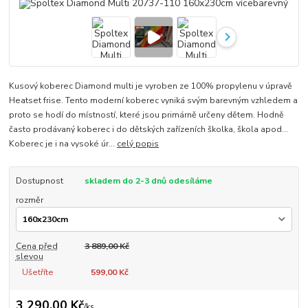
Kusový koberec Diamond multi je vyroben ze 100% propylenu v úpravě
Heatset frise. Tento moderní koberec vyniká svým barevným vzhledem a
proto se hodí do místností, které jsou primárně určeny dětem. Hodně
často prodávaný koberec i do dětských zařízeních školka, škola apod...
Koberec je i na vysoké úr...
celý popis
Dostupnost
skladem do 2-3 dnů odesíláme
rozměr
Cena před
3 889,00 Kč
slevou
Ušetříte
599,00 Kč
3 290,00 Kč
/
ks