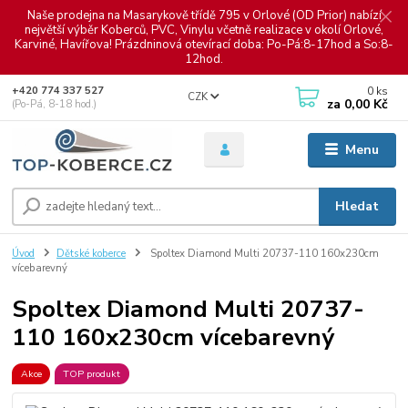
Naše prodejna na Masarykově třídě 795 v Orlové (OD Prior) nabízí
největší výběr Koberců, PVC, Vinylu včetně realizace v okolí Orlové,
Karviné, Havířova! Prázdninová otevírací doba: Po-Pá:8-17hod a So:8-
12hod.
0
ks
+420 774 337 527
CZK
za
0,00 Kč
(Po-Pá, 8-18 hod.)
Menu
Hledat
Úvod
Dětské koberce
Spoltex Diamond Multi 20737-110 160x230cm
vícebarevný
Spoltex Diamond Multi 20737-
110 160x230cm vícebarevný
Akce
TOP produkt