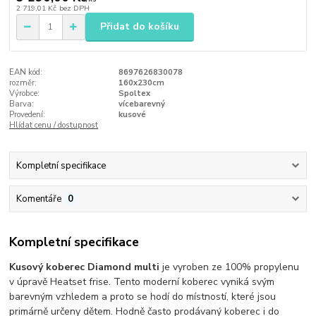
2 719,01 Kč
bez DPH
Přidat do košíku
EAN kód:
8697626830078
rozměr:
160x230cm
Výrobce:
Spoltex
Barva:
vícebarevný
Provedení:
kusové
Hlídat cenu / dostupnost
Kompletní specifikace
Komentáře
0
Kompletní specifikace
Kusový koberec Diamond multi
je vyroben ze 100% propylenu
v úpravě Heatset frise. Tento moderní koberec vyniká svým
barevným vzhledem a proto se hodí do místností, které jsou
primárně určeny dětem. Hodně často prodávaný koberec i do