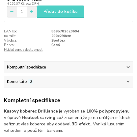
4 255,37 Kč
bez DPH
Přidat do košíku
EAN kód:
8695782620694
rozměr:
200x290cm
Výrobce:
Spoltex
Barva:
Šedá
Hlídat cenu / dostupnost
Kompletní specifikace
Komentáře
0
Kompletní specifikace
Kusový koberec Brilliance
je vyroben ze
100% polypropylenu
v úpravě
Heatset carving
což znamená,že je na určitých místech
seříznut vlas koberce aby dodával
3D efekt
.. Vyniká luxusním
vzhledem a použitými barvami.