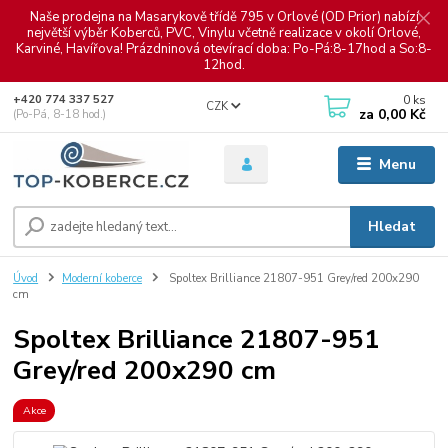
Naše prodejna na Masarykově třídě 795 v Orlové (OD Prior) nabízí
největší výběr Koberců, PVC, Vinylu včetně realizace v okolí Orlové,
Karviné, Havířova! Prázdninová otevírací doba: Po-Pá:8-17hod a So:8-
12hod.
0
ks
+420 774 337 527
CZK
za
0,00 Kč
(Po-Pá, 8-18 hod.)
Menu
Hledat
Úvod
Moderní koberce
Spoltex Brilliance 21807-951 Grey/red 200x290
cm
Spoltex Brilliance 21807-951
Grey/red 200x290 cm
Akce