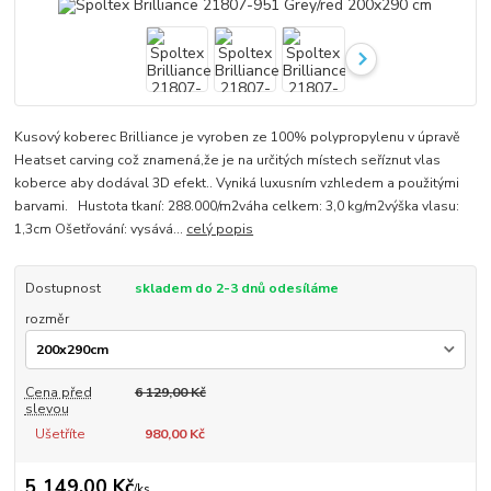
Kusový koberec Brilliance je vyroben ze 100% polypropylenu v úpravě
Heatset carving což znamená,že je na určitých místech seříznut vlas
koberce aby dodával 3D efekt.. Vyniká luxusním vzhledem a použitými
barvami. Hustota tkaní: 288.000/m2váha celkem: 3,0 kg/m2výška vlasu:
1,3cm Ošetřování: vysává...
celý popis
Dostupnost
skladem do 2-3 dnů odesíláme
rozměr
Cena před
6 129,00 Kč
slevou
Ušetříte
980,00 Kč
5 149,00 Kč
/
ks