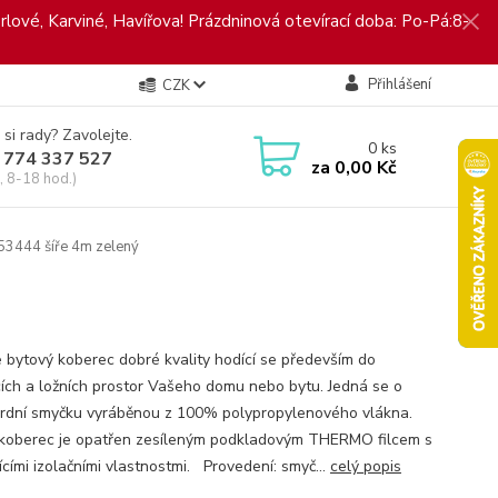
rlové, Karviné, Havířova! Prázdninová otevírací doba: Po-Pá:8-
Přihlášení
CZK
 si rady? Zavolejte.
0
ks
 774 337 527
za
0,00 Kč
, 8-18 hod.)
53444 šíře 4m zelený
e bytový koberec dobré kvality hodící se především do
ích a ložních prostor Vašeho domu nebo bytu. Jedná se o
rdní smyčku vyráběnou z 100% polypropylenového vlákna.
koberec je opatřen zesíleným podkladovým THERMO filcem s
ícími izolačními vlastnostmi. Provedení: smyč...
celý popis