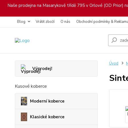
Naše prodejna na Masarykově třídě 795 v Orlové (OD Prior) nab
Blog
Vrátit zboží
O nás
Obchodní podmínky & Reklam
Úvod
M
Výprodej!
Sint
Kusové koberce
Moderní koberce
Klasické koberce