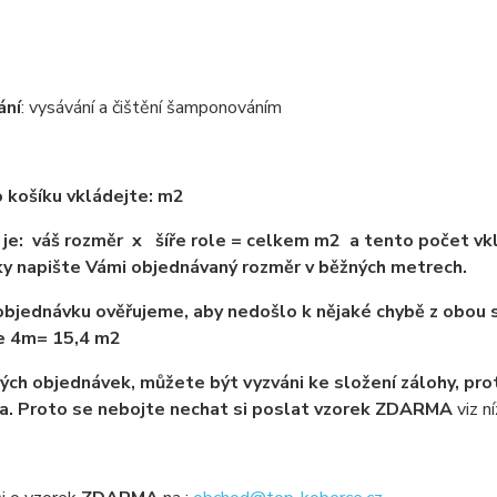
ání
: vysávání a čištění šamponováním
 košíku vkládejte: m2
je: váš rozměr x šíře role = celkem m2 a tento počet vkl
y napište Vámi objednávaný rozměr v běžných metrech.
bjednávku ověřujeme, aby nedošlo k nějaké chybě z obou s
ře 4m= 15,4 m2
ých objednávek, můžete být vyzváni ke složení zálohy, pro
a. Proto se nebojte nechat si poslat vzorek ZDARMA
viz ní