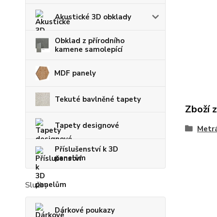
Akustické 3D obklady
Obklad z přírodního
kamene samolepící
MDF panely
Tekuté bavlněné tapety
Zboží 
Tapety designové
Metrá
Příslušenství k 3D
panelům
Služby
Dárkové poukazy