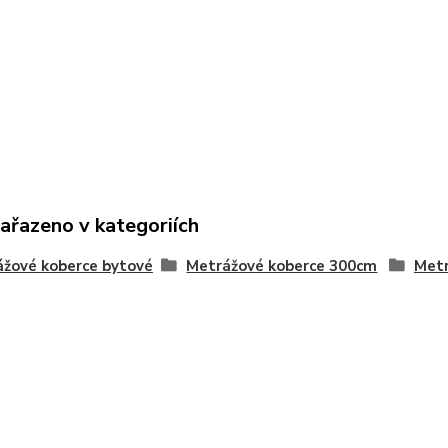
zařazeno v kategoriích
žové koberce bytové
Metrážové koberce 300cm
Metr