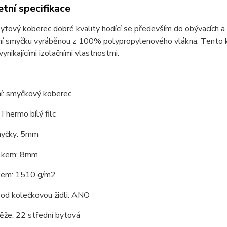
tní specifikace
bytový koberec dobré kvality hodící se především do obývacích a
ní smyčku vyráběnou z 100% polypropylenového vlákna. Tento 
vynikajícími izolačními vlastnostmi.
í: smyčkový koberec
Thermo bílý filc
myčky: 5mm
elkem: 8mm
kem: 1510 g/m2
od kolečkovou židli: ANO
ěže: 22 střední bytová