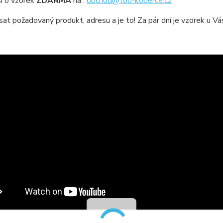
i o vzorek
ZDARMA
na :
obchod@top-koberce.cz
sat požadovaný produkt, adresu a je to! Za pár dní je vzorek u V