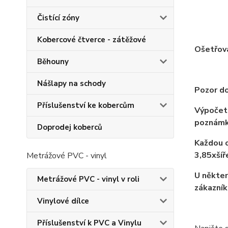
Čistící zóny
Kobercové čtverce - zátěžové
Ošetřov
Běhouny
Nášlapy na schody
Pozor do
Příslušenství ke kobercům
Výpočet 
poznámk
Doprodej koberců
Každou o
3,85xší
Metrážové PVC - vinyl
U někter
Metrážové PVC - vinyl v roli
zákazník
Vinylové dílce
Příslušenství k PVC a Vinylu