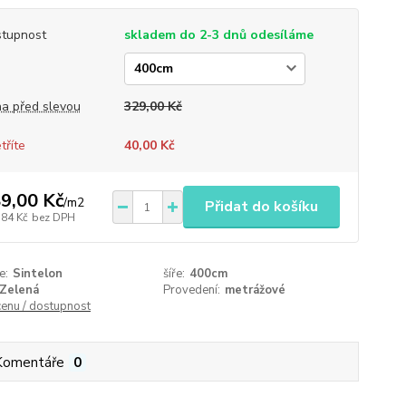
tupnost
skladem do 2-3 dnů odesíláme
a před slevou
329,00 Kč
tříte
40,00 Kč
9,00 Kč
/
m2
Přidat do košíku
,84 Kč
bez DPH
e:
Sintelon
šíře:
400cm
Zelená
Provedení:
metrážové
cenu / dostupnost
Komentáře
0