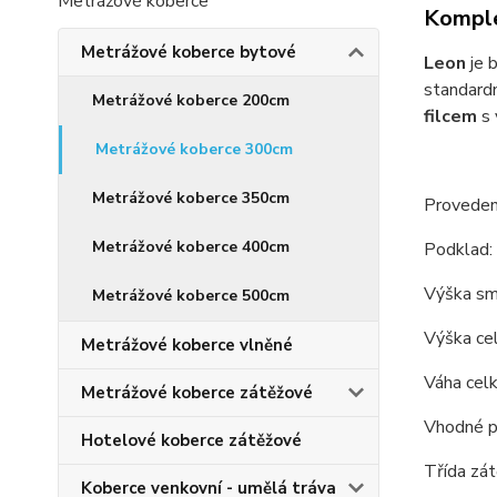
Metrážové koberce
Komple
Metrážové koberce bytové
Leon
je 
standard
Metrážové koberce 200cm
filcem
s 
Metrážové koberce 300cm
Metrážové koberce 350cm
Proveden
Metrážové koberce 400cm
Podklad: 
Výška s
Metrážové koberce 500cm
Výška c
Metrážové koberce vlněné
Váha cel
Metrážové koberce zátěžové
Vhodné p
Hotelové koberce zátěžové
Třída zát
Koberce venkovní - umělá tráva