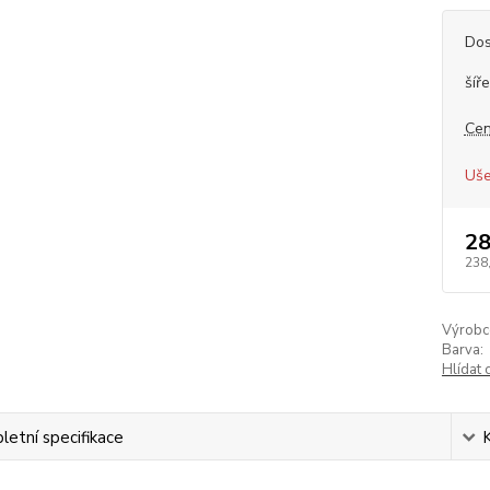
Dos
šíře
Cen
Uše
28
238
Výrobc
Barva:
Hlídat 
etní specifikace