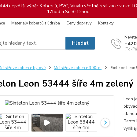
ízí největší výběr Koberců, PVC, Vinylu včetně realizace v okolí O
17hod a So:8-12hod.
ace
Materiály koberců a údržba
Ceny dopravy
Kontakty
Nevíte
Hledat
+420
(Po-Pá
etrážové koberce bytové
Metrážové koberce 300cm
Sintelon Leon 
elon Leon 53444 šíře 4m zelený
Leon j
obývac
standa
Tento 
vynikaj